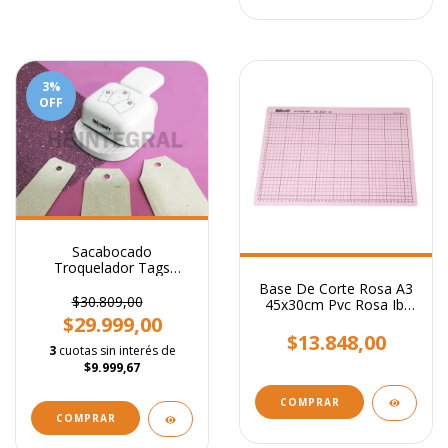
3
%
OFF
Sacabocado
Troquelador Tags
Intercambiables
Base De Corte Rosa A3
Regulable
$30.809,00
45x30cm Pvc Rosa Ibi
Craft Scrapbooking
$29.999,00
$13.848,00
3
cuotas sin interés de
$9.999,67
COMPRAR