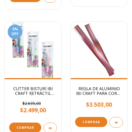
5
%
OFF
CUTTER BISTURÍ IBI
REGLA DE ALUMINIO
CRAFT RETRÁCTIL
IBI CRAFT PARA CORTE
ERGONÓMICO + 1
30CM ROSA
BISTURI DE REPUESTO
$2.635,00
$3.503,00
$2.499,00