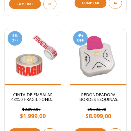
COMPRAR
COMPRAR
5
%
4
%
OFF
OFF
CINTA DE EMBALAR
REDONDEADORA
48X50 FRAGIL FONDO
BORDES ESQUINAS
BLANCO STENDY
PUNTAS 3 EN 1
PRIMERA CALIDAD
$2.098,00
$9.383,00
$1.999,00
$8.999,00