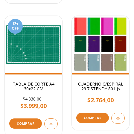
8
%
OFF
TABLA DE CORTE A4
CUADERNO C/ESPIRAL
30x22 CM
29.7 STENDY 80 hjs
RAYADO / Lisos
Surtidos
$4.338,00
$2.764,00
$3.999,00
COMPRAR