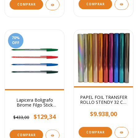
COMPRAR
COMPRAR
70
%
OFF
PAPEL FOIL TRANSFER
Lapicera Boligrafo
ROLLO STENDY 32 CM
Birome Filgo Stick
X 5 MTS
Medium 1mm
$9.938,00
$129,34
$433,00
COMPRAR
COMPRAR