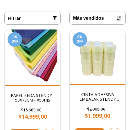
Filtrar
4
%
0
%
OFF
OFF
CINTA ADHESIVA
PAPEL SEDA STENDY -
EMBALAR STENDY
50X70CM - X50HJS
48x100 TRANSPARENTE
$2.005,00
$15.689,00
$1.999,00
$14.999,00