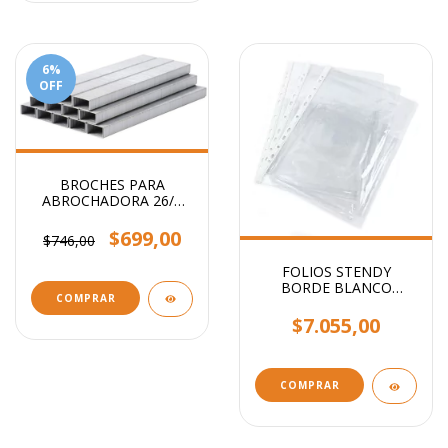
6
%
OFF
BROCHES PARA
ABROCHADORA 26/6
x1000
$699,00
$746,00
FOLIOS STENDY
BORDE BLANCO
COMPRAR
OFICIO 40 MIC X100
UNIDADES
$7.055,00
COMPRAR