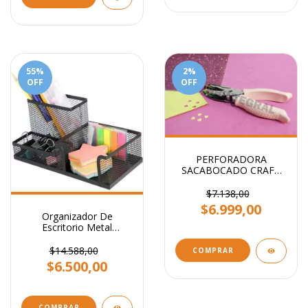
55
%
2
%
OFF
OFF
PERFORADORA
SACABOCADO CRAFT
CORAZON 5MM
$7.138,00
$6.999,00
Organizador De
Escritorio Metal
Portalapiz Stendy
Portataco Negro 3
$14.588,00
COMPRAR
Cavidades
$6.500,00