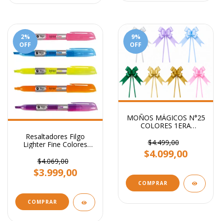
2
%
9
%
OFF
OFF
MOÑOS MÁGICOS N°25
COLORES 1ERA
CALIDAD PARA REGALO
Resaltadores Filgo
STENDY PACK X 100
$4.499,00
Lighter Fine Colores
UNI
$4.099,00
Flúo
$4.069,00
$3.999,00
COMPRAR
COMPRAR