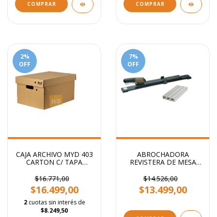
COMPRAR
COMPRAR
2
%
7
%
OFF
OFF
CAJA ARCHIVO MYD 403
ABROCHADORA
CARTON C/ TAPA
REVISTERA DE MESA
AMERICANA 42X32X25
BRAZO LARGO
CM
$16.771,00
$14.526,00
$16.499,00
$13.499,00
2
cuotas sin interés de
$8.249,50