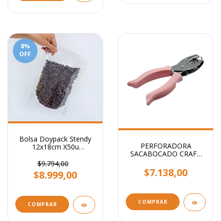
8
%
OFF
Bolsa Doypack Stendy
PERFORADORA
12x18cm X50u
SACABOCADO CRAFT
Transparente
CIRCULO 1.6mm
$9.794,00
$7.138,00
$8.999,00
COMPRAR