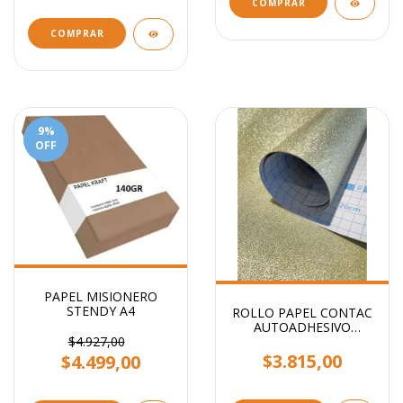
COMPRAR
9
%
OFF
PAPEL MISIONERO
STENDY A4
ROLLO PAPEL CONTAC
AUTOADHESIVO
GLITTER STENDY 2MTS
$4.927,00
X 45CM
$3.815,00
$4.499,00