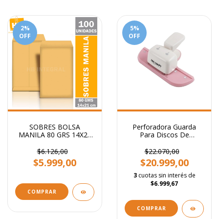
2
%
5
%
OFF
OFF
SOBRES BOLSA
Perforadora Guarda
MANILA 80 GRS 14X21
Para Discos De
CM
Expansión + 8 Anillos
$6.126,00
$22.070,00
$5.999,00
$20.999,00
3
cuotas sin interés de
$6.999,67
COMPRAR