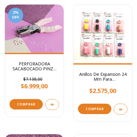
2
%
OFF
PERFORADORA
SACABOCADO PINZA
CIRCULO 3mm - Ideal
Anillos De Expansion 24
etiquetas
$7.138,00
Mm Para
Encuadernacion x 8
$6.999,00
Unidades.
$2.575,00
COMPRAR