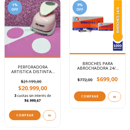
1
%
9
%
OFF
OFF
BROCHES PARA
PERFORADORA
ABROCHADORA 24/6
ARTISTICA DISTINTAS
x1000
FORMAS 5CM
$699,00
$772,00
$21.199,00
$20.999,00
3
cuotas sin interés de
COMPRAR
$6.999,67
COMPRAR