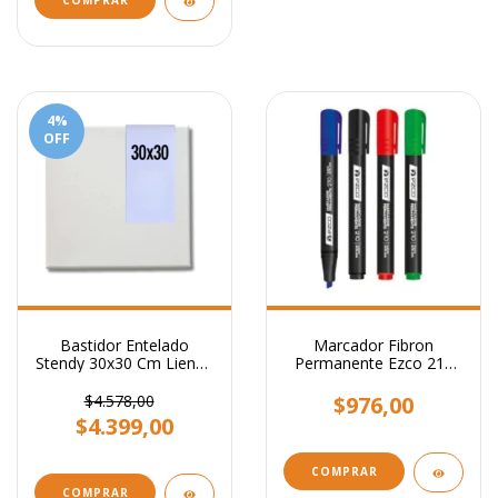
4
%
OFF
Bastidor Entelado
Marcador Fibron
Stendy 30x30 Cm Lienzo
Permanente Ezco 210
Para Pintar Cuadros
Punta Biselada
$4.578,00
$976,00
$4.399,00
COMPRAR