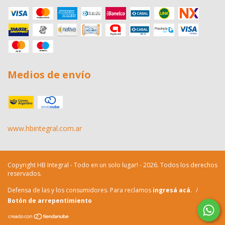
Medios de envío
www.hbintegral.com.ar
Copyright HB Integral - Todo en un solo lugar! - 2026. Todos los derechos
reservados.
Defensa de las y los consumidores. Para reclamos
ingresá acá.
/
Botón de arrepentimiento