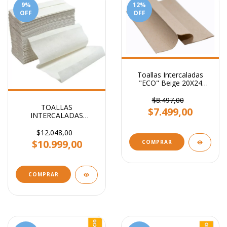
9
%
12
%
OFF
OFF
Toallas Intercaladas
"ECO" Beige 20X24
N°10
$8.497,00
TOALLAS
$7.499,00
INTERCALADAS
BLANCO -ECO- 20x24
CM STENDY
$12.048,00
$10.999,00
COMPRAR