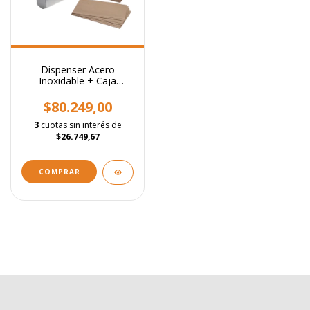
Dispenser Acero
Inoxidable + Caja
Toallas Intercaladas
Beige
$80.249,00
3
cuotas sin interés de
$26.749,67