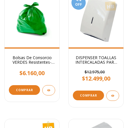
OFF
Bolsas De Consorcio
DISPENSER TOALLAS
VERDES Resistentes-
INTERCALADAS PARA
60x90
MANOS CALIDAD
SUPERIOR
$6.160,00
$12.975,00
$12.499,00
COMPRAR
COMPRAR