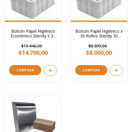
Bolsón Papel Higiénico
Bolsón Papel Higiénico x
Económico Stendy x 30
30 Rollos Stendy 30
Rollos 100 Metros Cada
Metros Cada Uno Ideal
Uno Ideal para Hogar y
para Hogar y Negocios
$15.446,00
$8.309,00
Negocios
$14.700,00
$8.000,00