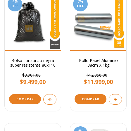
4
%
7
%
OFF
OFF
Bolsa consorcio negra
Rollo Papel Aluminio
super resistente 80x110
38cm X 1kg
Gastronomico Cocina
$9.901,00
$12.856,00
$9.499,00
$11.999,00
COMPRAR
COMPRAR
4
%