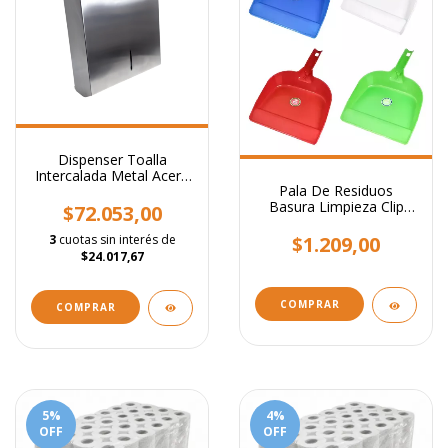
Dispenser Toalla
Intercalada Metal Acero
Pala De Residuos
Inoxidable Baño
Basura Limpieza Clip
$72.053,00
Plástico Resistente
3
cuotas sin interés de
$1.209,00
$24.017,67
COMPRAR
5
%
4
%
OFF
OFF