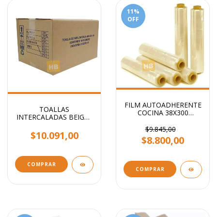
11
%
OFF
FILM AUTOADHERENTE
TOALLAS
COCINA 38X300
INTERCALADAS BEIGE -
METROS STENDY
ECO- 20X24 CM X CAJA
$9.845,00
STENDY
$10.091,00
$8.800,00
COMPRAR
COMPRAR