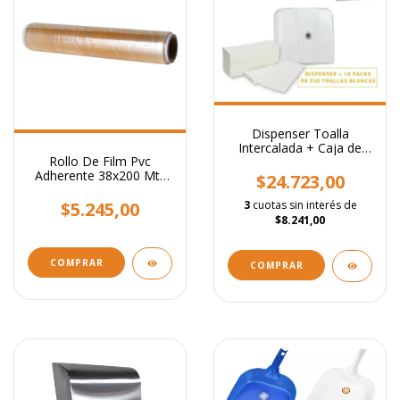
Dispenser Toalla
Intercalada + Caja de
Rollo De Film Pvc
toallas blancas
Adherente 38x200 Mts
$24.723,00
Comida Alimentos
$5.245,00
3
cuotas sin interés de
$8.241,00
COMPRAR