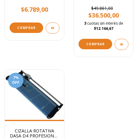
EN 1-
Largo Stendy + 1000
Broches
$6.789,00
$49.861,00
$36.500,00
3
cuotas sin interés de
COMPRAR
$12.166,67
7
%
OFF
CIZALLA ROTATIVA
DASA D4 PROFESIONAL