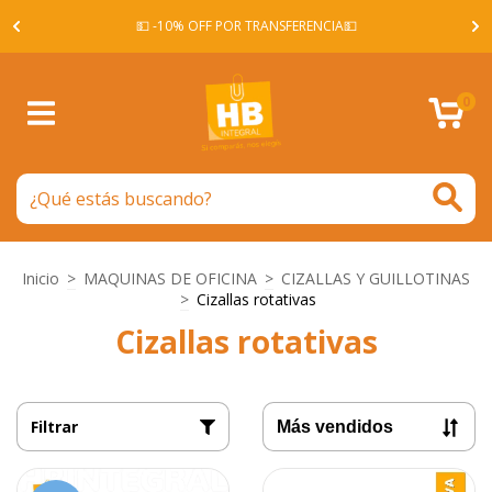
A -
💵 -10% OFF POR TRANSFERENCIA💵
0
Inicio
>
MAQUINAS DE OFICINA
>
CIZALLAS Y GUILLOTINAS
>
Cizallas rotativas
Cizallas rotativas
Filtrar