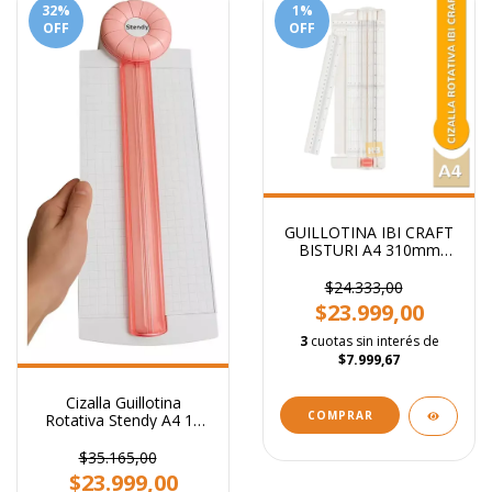
32
%
1
%
OFF
OFF
GUILLOTINA IBI CRAFT
BISTURI A4 310mm
(12")
$24.333,00
$23.999,00
3
cuotas sin interés de
$7.999,67
Cizalla Guillotina
Rotativa Stendy A4 12
Funciones
$35.165,00
$23.999,00