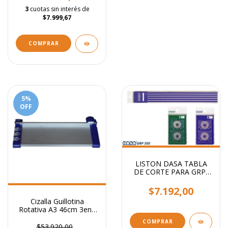
3
cuotas sin interés de
$7.999,67
5
%
OFF
LISTON DASA TABLA
DE CORTE PARA GRP-
350
$7.192,00
Cizalla Guillotina
Rotativa A3 46cm 3en1
Recto Troquel Ondas
$53.920,00