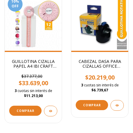
10
%
OFF
GUILLOTINA CIZALLA
CABEZAL DASA PARA
PAPEL A4 IBI CRAFT
CIZALLAS OFFICE
MÚLTIPLE - 12 EN 1 -
Recto/ondas/troquel/plegado
$37.377,00
$20.219,00
$33.639,00
3
cuotas sin interés de
$6.739,67
3
cuotas sin interés de
$11.213,00
COMPRAR