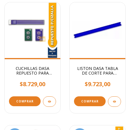
CUCHILLAS DASA
LISTON DASA TABLA
REPUESTO PARA
DE CORTE PARA
CIZALLA GRP-350 x
MODELO OFFICE
UNIDAD
$8.729,00
$9.723,00
COMPRAR
COMPRAR