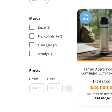
VER TODOS
8
%
Marca
OFF
Duzzi (1)
Franco Valente (2)
Lumilagro (2)
Stendy (1)
Termo Acero Inox
Precio
Lumilagro Luminox
Original
Desde
Hasta
$47.612,00
$44.000,
3
cuotas sin inter
$14.666,67