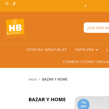
3:00hs EN TODO AMBA -ENVIO GRATIS EN AMBA A PARTIR DE
$200.000
OFERTAS IMBATIBLES
PAPELERA
L
COMBOS STENDY ENCUA
Inicio
>
BAZAR Y HOME
BAZAR Y HOME
7
%
OFF