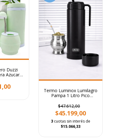
ero Duzzi
ra Azucar
 3 Piezas
1,00
Termo Luminox Lumilagro
Pampa 1 Litro Pico
Cebador De Acero
Inoxidable
$47.612,00
$45.199,00
3
cuotas sin interés de
$15.066,33