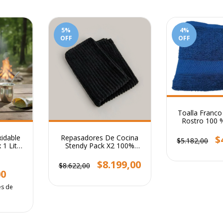
5
%
4
%
OFF
OFF
Toalla Franco
Rostro 100 
400 Gr Colo
idable
Repasadores De Cocina
$
$5.182,00
 1 Litro
Stendy Pack X2 100%
Algodón 65x45 Cm
$8.199,00
$8.622,00
00
és de