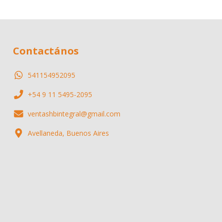
Contactános
541154952095
+54 9 11 5495-2095
ventashbintegral@gmail.com
Avellaneda, Buenos Aires