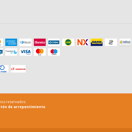
chos reservados.
tón de arrepentimiento