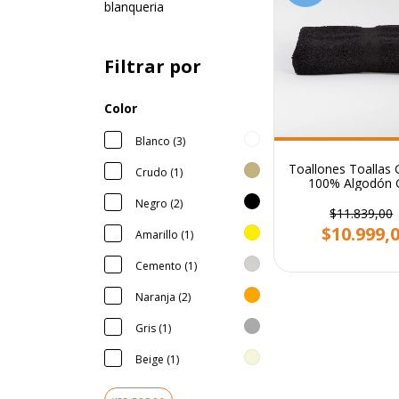
blanqueria
Filtrar por
Color
Blanco (3)
Toallones Toallas
Crudo (1)
100% Algodón 
Calidad Franco V
Negro (2)
$11.839,00
$10.999,
Amarillo (1)
Cemento (1)
Naranja (2)
Gris (1)
Beige (1)