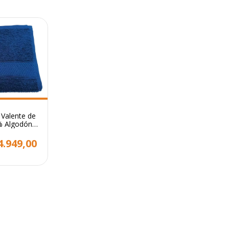
 Valente de
% Algodón
r 45x80cm
4.949,00