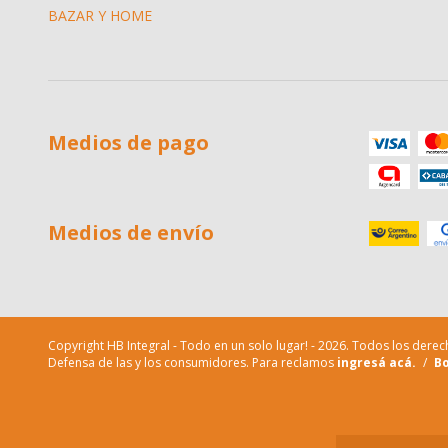
BAZAR Y HOME
Medios de pago
Medios de envío
Copyright HB Integral - Todo en un solo lugar! - 2026. Todos los dere
Defensa de las y los consumidores. Para reclamos
ingresá acá.
/
Bo