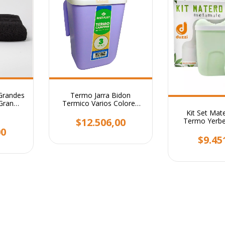
 Grandes
Termo Jarra Bidon
Gran
Termico Varios Colores
alente
Camping 3lts Con Pico
Kit Set Mat
Vertedor
$12.506,00
Termo Yerbe
600cm3 Set
00
$9.45