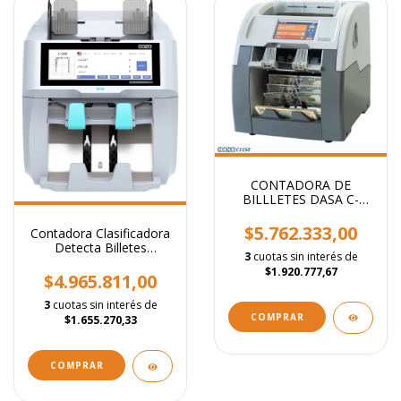
CONTADORA DE
BILLLETES DASA C-
1150 CLASIFICADORA 2
BOLSILLOS BANCARIA
$5.762.333,00
Contadora Clasificadora
Detecta Billetes
3
cuotas sin interés de
Imprime Dasa C1200
$1.920.777,67
$4.965.811,00
3
cuotas sin interés de
$1.655.270,33