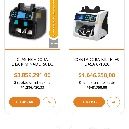
CLASIFICADORA
CONTADORA BILLETES
DISCRIMINADORA DE
DASA C-1020
DINERO DASA C1100 2
CLASIFICADORA
BOLSILLOS -
DISCRIMINADORA
$3.859.291,00
$1.646.250,00
DETECCION FALSOS
BANCARIA - Deteccion
falsos
3
cuotas sin interés de
3
cuotas sin interés de
$1.286.430,33
$548.750,00