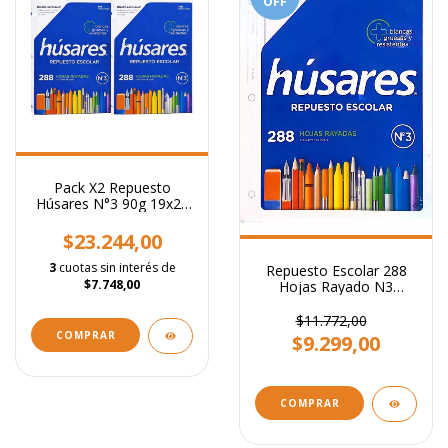
OFF
Pack X2 Repuesto
Húsares N°3 90g 19x24
Rayado 288 Hojas
$23.244,00
3
cuotas sin interés de
Repuesto Escolar 288
$7.748,00
Hojas Rayado N3
Resistentes 90g 288hjs
$11.772,00
$9.299,00