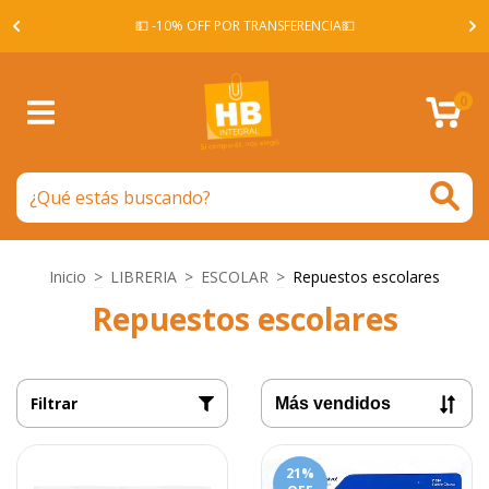
A -
💵 -10% OFF POR TRANSFERENCIA💵
0
Inicio
>
LIBRERIA
>
ESCOLAR
>
Repuestos escolares
Repuestos escolares
Filtrar
21
%