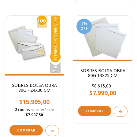
7
%
OFF
SOBRES BOLSA OBRA
80G 13X25 CM
SOBRES BOLSA OBRA
$8.615,00
80G - 24X30 CM
$7.999,00
$15.995,00
2
cuotas sin interés de
COMPRAR
$7.997,50
COMPRAR