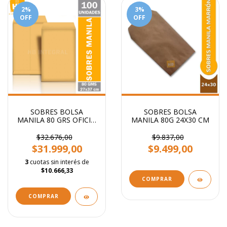
2
%
3
%
OFF
OFF
SOBRES BOLSA
SOBRES BOLSA
MANILA 80 GRS OFICIO
MANILA 80G 24X30 CM
27x37 Cm
$32.676,00
$9.837,00
$31.999,00
$9.499,00
3
cuotas sin interés de
$10.666,33
COMPRAR
COMPRAR