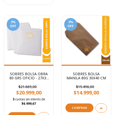
3
%
3
%
OFF
OFF
SOBRES BOLSA OBRA
SOBRES BOLSA
80 GRS OFICIO - 27X37
MANILA 80G 30X40 CM
CM
$21.669,00
$15.496,00
$20.999,00
$14.999,00
3
cuotas sin interés de
$6.999,67
COMPRAR