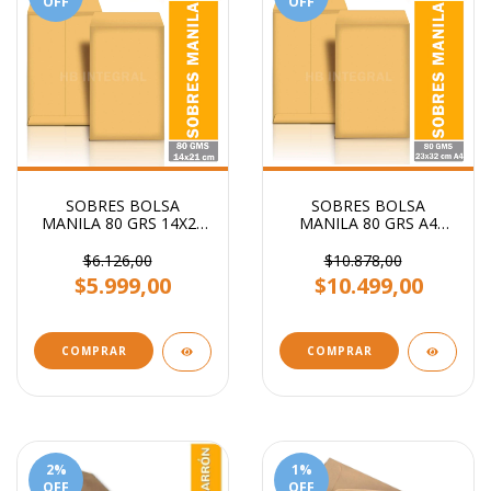
OFF
OFF
SOBRES BOLSA
SOBRES BOLSA
MANILA 80 GRS 14X21
MANILA 80 GRS A4
CM
23x32 CM
$6.126,00
$10.878,00
$5.999,00
$10.499,00
COMPRAR
COMPRAR
2
%
1
%
OFF
OFF