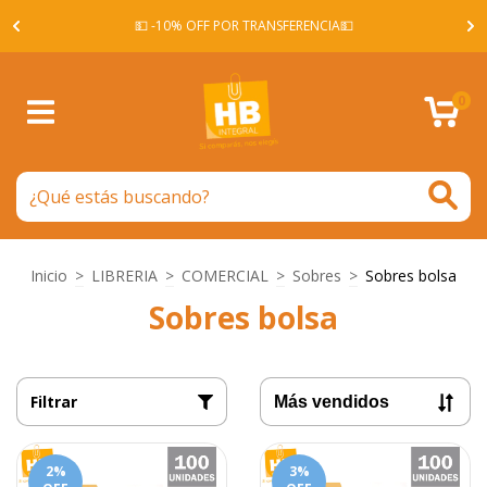
A -
💵 -10% OFF POR TRANSFERENCIA💵
0
Inicio
>
LIBRERIA
>
COMERCIAL
>
Sobres
>
Sobres bolsa
Sobres bolsa
Filtrar
2
%
3
%