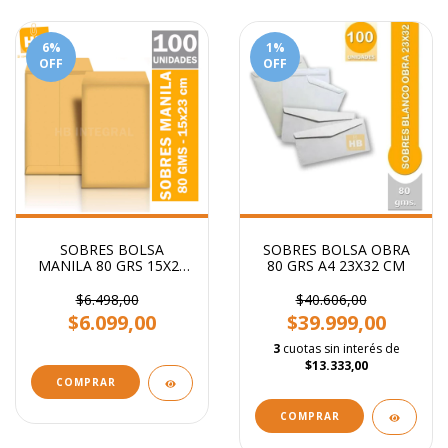
6
%
1
%
OFF
OFF
SOBRES BOLSA
SOBRES BOLSA OBRA
MANILA 80 GRS 15X23
80 GRS A4 23X32 CM
CM
$6.498,00
$40.606,00
$6.099,00
$39.999,00
3
cuotas sin interés de
$13.333,00
COMPRAR
COMPRAR