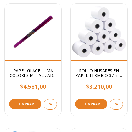
PAPEL GLACE LUMA
ROLLO HUSARES EN
COLORES METALIZADO
PAPEL TERMICO 37 mm
ROLLO 40CM 5MTS
x 20 metros x 10 rollos
COLORES
$4.581,00
$3.210,00
COMPRAR