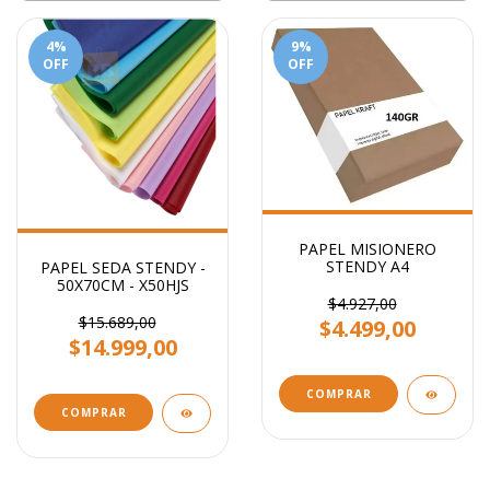
4
%
9
%
OFF
OFF
PAPEL MISIONERO
STENDY A4
PAPEL SEDA STENDY -
50X70CM - X50HJS
$4.927,00
$15.689,00
$4.499,00
$14.999,00
COMPRAR
COMPRAR