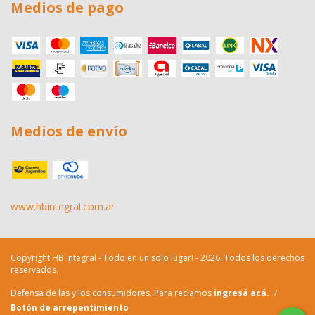
Medios de pago
Medios de envío
www.hbintegral.com.ar
Copyright HB Integral - Todo en un solo lugar! - 2026. Todos los derechos
reservados.
Defensa de las y los consumidores. Para reclamos
ingresá acá.
/
Botón de arrepentimiento