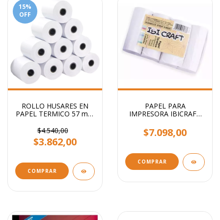
15
%
OFF
ROLLO HUSARES EN
PAPEL PARA
PAPEL TERMICO 57 mm
IMPRESORA IBICRAFT
x 20 metros x 10 rollos
FOTOGRAFICO
$4.540,00
$7.098,00
$3.862,00