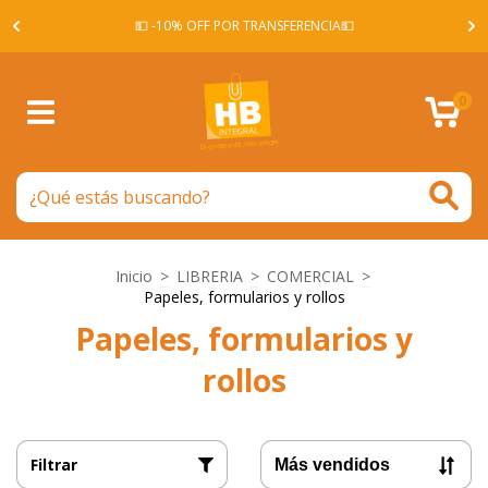
A -
💵 -10% OFF POR TRANSFERENCIA💵
0
Inicio
>
LIBRERIA
>
COMERCIAL
>
Papeles, formularios y rollos
Papeles, formularios y
rollos
Filtrar