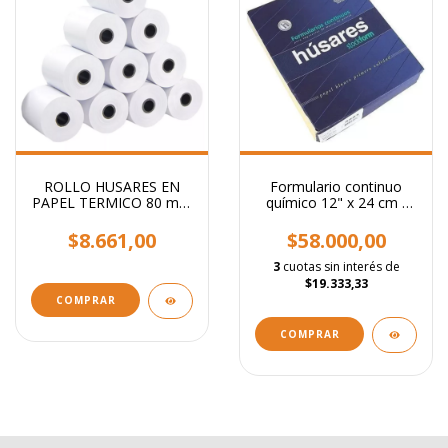
ROLLO HUSARES EN
Formulario continuo
PAPEL TERMICO 80 mm
químico 12" x 24 cm -
x 30 metros x 10 rollos
Duplicado liso copia
amarilla Pack x 500
$8.661,00
$58.000,00
3
cuotas sin interés de
$19.333,33