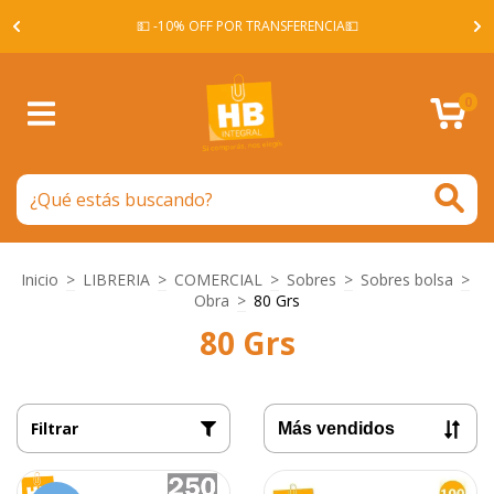
A -
💵 -10% OFF POR TRANSFERENCIA💵
0
Inicio
>
LIBRERIA
>
COMERCIAL
>
Sobres
>
Sobres bolsa
>
Obra
>
80 Grs
80 Grs
Filtrar