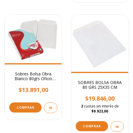
Sobres Bolsa Obra
Blanco 80grs Oficio
SOBRES BOLSA OBRA
20.5x28cm X100 Uni
80 GRS 25X35 CM
$13.891,00
$19.846,00
2
cuotas sin interés de
$9.923,00
COMPRAR