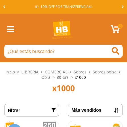
A -
💵 -10% OFF POR TRANSFERENCIA💵
0
Inicio
>
LIBRERIA
>
COMERCIAL
>
Sobres
>
Sobres bolsa
>
Obra
>
80 Grs
>
x1000
x1000
Filtrar