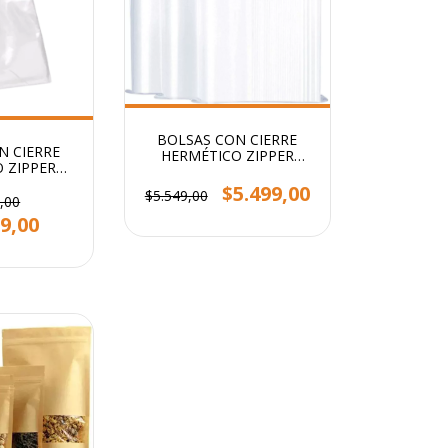
BOLSAS CON CIERRE
N CIERRE
HERMÉTICO ZIPPER
 ZIPPER
STENDY 5X7 CM PACK X
0CM PACK X
500 U
$5.499,00
$5.549,00
 U
,00
9,00