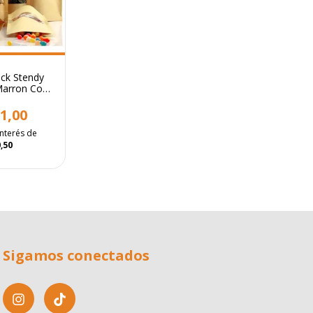
ck Stendy
 Marron Con
 Cierre
 20x30cm
1,00
interés de
,50
Sigamos conectados