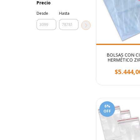
Precio
Desde
Hasta
BOLSAS CON CI
HERMÉTICO ZI
STENDY X100
$5.444,0
6
%
OFF