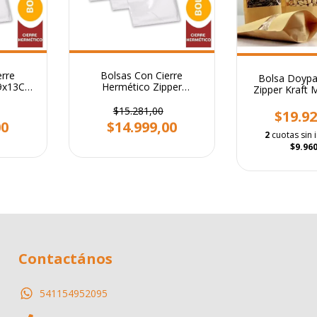
erre
Bolsas Con Cierre
Bolsa Doypa
 9x13Cm
Hermético Zipper
Zipper Kraft
U
25x35Cm Pack X 100 U
Ventana Y
$15.281,00
Hermetico
$19.92
00
$14.999,00
2
cuotas sin 
$9.960
Contactános
541154952095