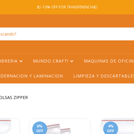
💵 -10% OFF POR TRANSFERENCIA💵
IBRERIA
MUNDO CRAFT!
MAQUINAS DE OFICI
DERNACION Y LAMINACION
LIMPIEZA Y DESCARTABL
OLSAS ZIPPER
6
%
4
%
OFF
OFF