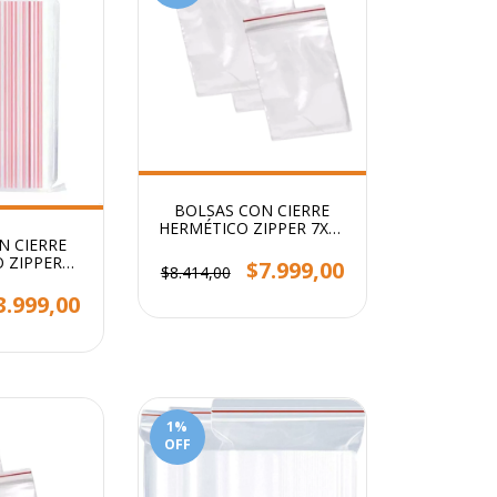
BOLSAS CON CIERRE
HERMÉTICO ZIPPER 7X10
N CIERRE
CM STENDY PACK X 500
 ZIPPER
U
$7.999,00
$8.414,00
7CM PACK X
 U
3.999,00
1
%
OFF