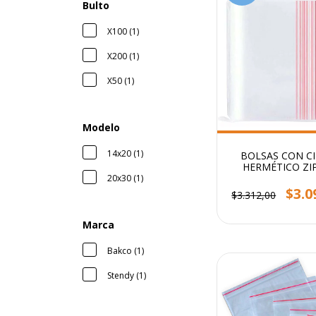
Bulto
X100 (1)
X200 (1)
X50 (1)
Modelo
14x20 (1)
BOLSAS CON CI
HERMÉTICO ZI
10X15CM PACK X
20x30 (1)
STENDY
$3.0
$3.312,00
Marca
Bakco (1)
Stendy (1)