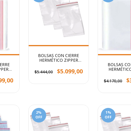
BOLSAS CON CIERRE
HERMÉTICO ZIPPER
ERRE
BOLSAS CO
STENDY 14X20CM PACK X
PPER
HERMÉTICO
100 U
$5.099,00
$5.444,00
 100 U
STENDY 12X1
100
99,00
$
$4.170,00
2
%
1
%
OFF
OFF