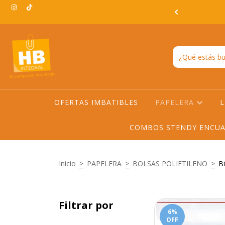
3:00hs EN TODO AMBA -ENVIO GRATIS EN AMBA A PARTIR DE
$200.000
OFERTAS IMBATIBLES
PAPELERA
L
COMBOS STENDY ENCUA
Inicio
>
PAPELERA
>
BOLSAS POLIETILENO
>
B
Filtrar por
6
%
OFF