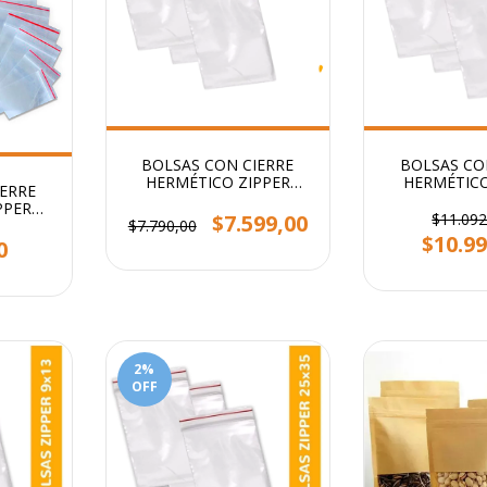
BOLSAS CON CIERRE
BOLSAS CO
HERMÉTICO ZIPPER
HERMÉTICO
ERRE
STENDY 17X25CM PACK X
STENDY 20X3
PPER
100 U
100
$7.599,00
$11.092
U.
$7.790,00
$10.99
0
2
%
OFF