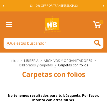
A -
💵 -10% OFF POR TRANSFERENCIA💵
0
Inicio
>
LIBRERIA
>
ARCHIVOS Y ORGANIZADORES
>
Biblioratos y carpetas
>
Carpetas con folios
Carpetas con folios
No tenemos resultados para tu búsqueda. Por favor,
intentá con otros filtros.