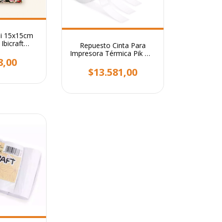
mi 15x15cm
Ibicraft
Repuesto Cinta Para
n Helen
Impresora Térmica Pik Dik
8,00
D11 Ibi Craft
$13.581,00