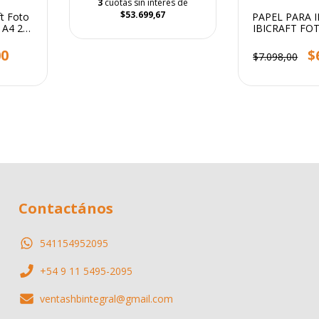
3
cuotas sin interés de
$53.699,67
ft Foto
PAPEL PARA 
 A4 20
IBICRAFT FO
00
$
$7.098,00
Contactános
541154952095
+54 9 11 5495-2095
ventashbintegral@gmail.com