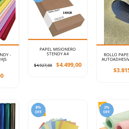
PAPEL MISIONERO
STENDY A4
NDY -
ROLLO PAPE
0HJS
AUTOADHESIV
$4.499,00
STENDY 2MT
$4.927,00
$3.81
00
8
%
2
%
OFF
OFF