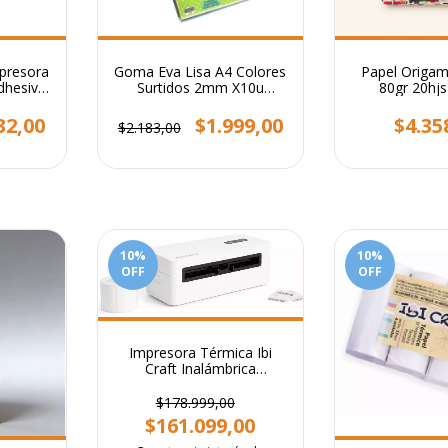
mpresora
Goma Eva Lisa A4 Colores
Papel Origa
dhesivo
Surtidos 2mm X10u
80gr 20hjs 
Calidad Premium
Coleccio
32,00
$1.999,00
$4.35
$2.183,00
10
%
10
%
OFF
OFF
Impresora Térmica Ibi
Craft Inalámbrica
Bluetooth Blanco
$178.999,00
$161.099,00