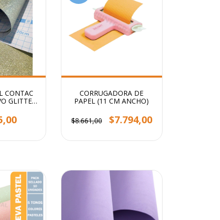
L CONTAC
CORRUGADORA DE
O GLITTER
PAPEL (11 CM ANCHO)
S X 45CM
5,00
$7.794,00
$8.661,00