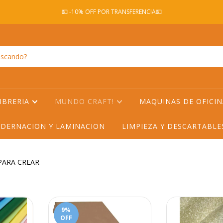
💵 -10% OFF POR TRANSFERENCIA💵
IBRERIA
MUNDO CRAFT!
MAQUINAS DE OFICI
DERNACION Y LAMINACION
LIMPIEZA Y DESCARTABL
PARA CREAR
9
%
OFF