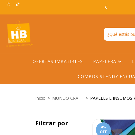
3:00hs EN TODO AMBA -ENVIO GRATIS EN AMBA A PARTIR DE
$200.000
OFERTAS IMBATIBLES
PAPELERA
L
COMBOS STENDY ENCUA
Inicio
>
MUNDO CRAFT
>
PAPELES E INSUMOS 
Filtrar por
4
%
OFF