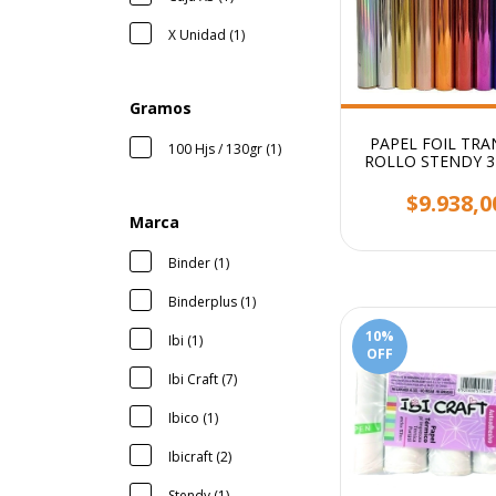
X Unidad (1)
Gramos
PAPEL FOIL TRA
100 Hjs / 130gr (1)
ROLLO STENDY 3
5 MTS
$9.938,0
Marca
Binder (1)
Binderplus (1)
10
%
Ibi (1)
OFF
Ibi Craft (7)
Ibico (1)
Ibicraft (2)
Stendy (1)