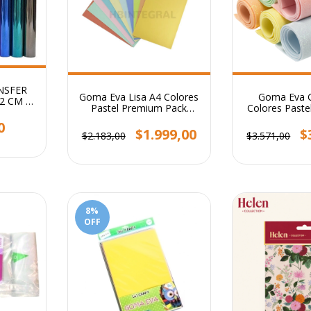
NSFER
Goma Eva Lisa A4 Colores
Goma Eva G
2 CM X
Pastel Premium Pack
Colores Pastel
Surtido X10u
colores X10
0
$1.999,00
$
$2.183,00
$3.571,00
8
%
OFF