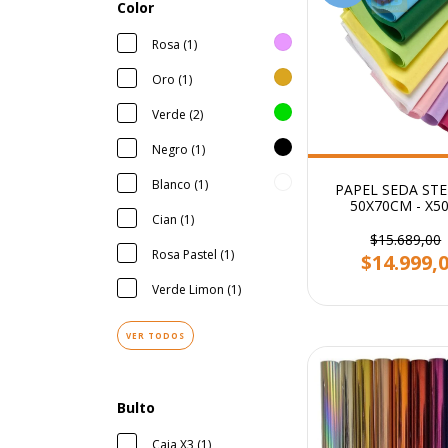
Color
Rosa (1)
Oro (1)
Verde (2)
Negro (1)
Blanco (1)
PAPEL SEDA STE
50X70CM - X5
Cian (1)
$15.689,00
Rosa Pastel (1)
$14.999,
Verde Limon (1)
VER TODOS
Bulto
Caja X3 (1)