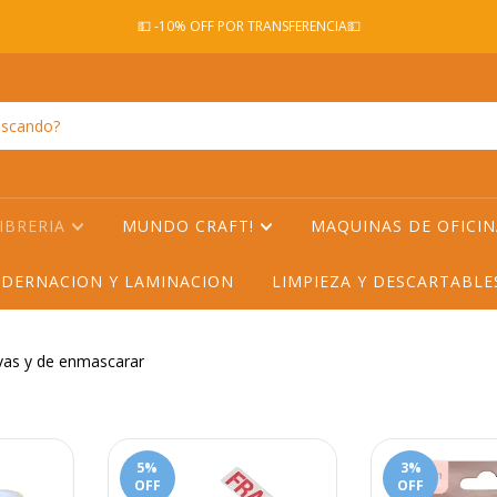
💵 -10% OFF POR TRANSFERENCIA💵
IBRERIA
MUNDO CRAFT!
MAQUINAS DE OFICI
DERNACION Y LAMINACION
LIMPIEZA Y DESCARTABL
vas y de enmascarar
5
%
3
%
OFF
OFF