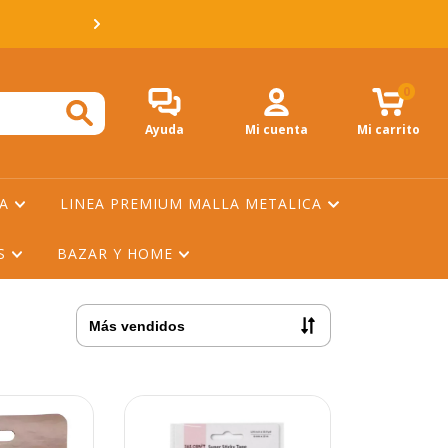
💳 3 Y 6 CUOTAS SIN 
0
Ayuda
Mi cuenta
Mi carrito
NA
LINEA PREMIUM MALLA METALICA
ES
BAZAR Y HOME