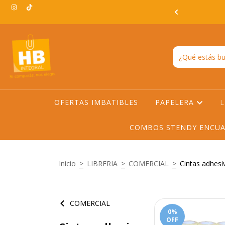
3:00hs EN TODO AMBA -ENVIO GRATIS EN AMBA A PARTIR DE
$200.000
OFERTAS IMBATIBLES
PAPELERA
L
COMBOS STENDY ENCUA
Inicio
>
LIBRERIA
>
COMERCIAL
>
Cintas adhesi
COMERCIAL
0
%
OFF