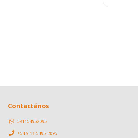
Contactános
541154952095
+54 9 11 5495-2095