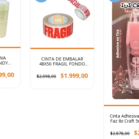
IVA
CINTA DE EMBALAR
NDY
48X50 FRAGIL FONDO
ARENTE
BLANCO STENDY
99,00
$1.999,00
$2.098,00
Cinta Adhesiva
Faz Ibi Craft
Retrac
$
$2.878,00