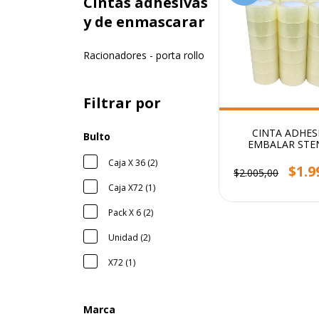
Cintas adhesivas
y de enmascarar
Racionadores - porta rollo
Filtrar por
CINTA ADHES
Bulto
EMBALAR STE
48x100 TRANSP
Caja X 36 (2)
$1.9
$2.005,00
Caja X72 (1)
Pack X 6 (2)
Unidad (2)
X72 (1)
Marca