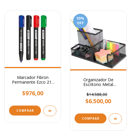
55
%
OFF
Marcador Fibron
Organizador De
Permanente Ezco 210
Escritorio Metal
Punta Biselada
Portalapiz Stendy
$976,00
Portataco Negro 3
$14.588,00
Cavidades
$6.500,00
COMPRAR