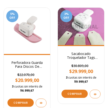
5
%
3
%
OFF
OFF
Sacabocado
Troquelador Tags
Intercambiables
Perforadora Guarda
Regulable
$30.809,00
Para Discos De
Expansión + 8 Anillos
$29.999,00
$22.070,00
3
cuotas sin interés de
$20.999,00
$9.999,67
3
cuotas sin interés de
$6.999,67
COMPRAR