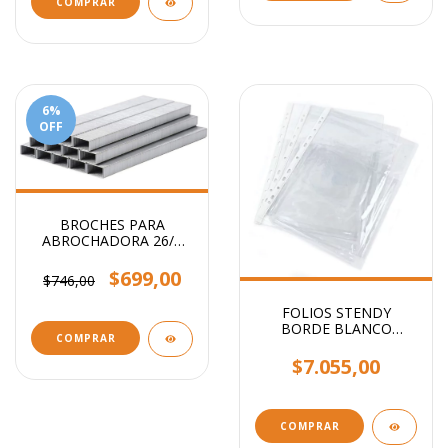
6
%
OFF
BROCHES PARA
ABROCHADORA 26/6
x1000
$699,00
$746,00
FOLIOS STENDY
BORDE BLANCO
COMPRAR
OFICIO 40 MIC X100
UNIDADES
$7.055,00
COMPRAR