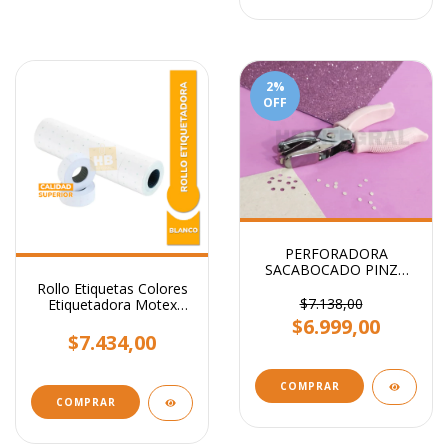
2
%
OFF
PERFORADORA
SACABOCADO PINZA
CIRCULO 3mm - Ideal
Rollo Etiquetas Colores
etiquetas
$7.138,00
Etiquetadora Motex
X10.000
$6.999,00
$7.434,00
COMPRAR