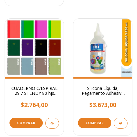
CUADERNO C/ESPIRAL
Silicona Líquida,
29.7 STENDY 80 hjs
Pegamento Adhesivo
RAYADO / Lisos
Transparente x 250 ml.
Surtidos
$2.764,00
$3.673,00
COMPRAR