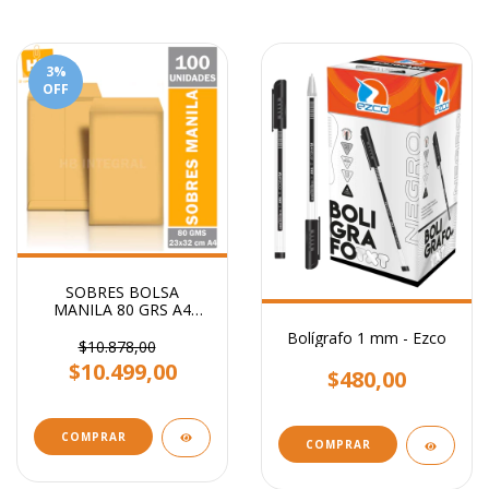
3
%
OFF
SOBRES BOLSA
MANILA 80 GRS A4
23x32 CM
Bolígrafo 1 mm - Ezco
$10.878,00
$10.499,00
$480,00
COMPRAR
COMPRAR