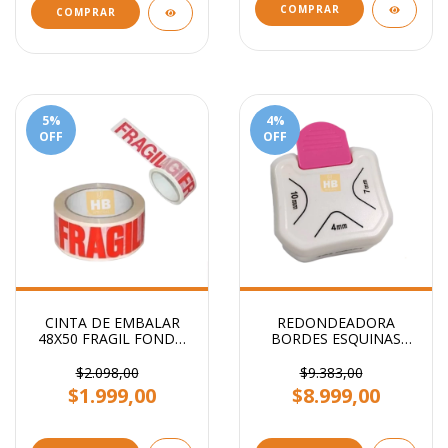
COMPRAR
COMPRAR
5
%
4
%
OFF
OFF
CINTA DE EMBALAR
REDONDEADORA
48X50 FRAGIL FONDO
BORDES ESQUINAS
BLANCO STENDY
PUNTAS 3 EN 1
PRIMERA CALIDAD
$2.098,00
$9.383,00
$1.999,00
$8.999,00