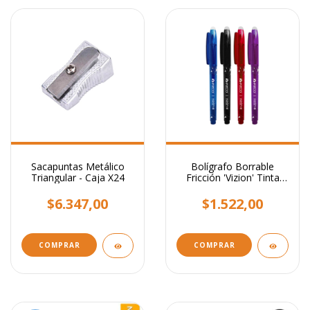
Sacapuntas Metálico
Bolígrafo Borrable
Triangular - Caja X24
Fricción 'Vizion' Tinta
Azul 0,7mm Colores
Surtidos
$6.347,00
$1.522,00
COMPRAR