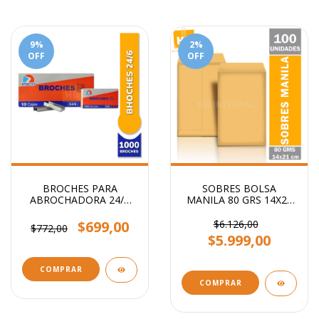
9
%
2
%
OFF
OFF
BROCHES PARA
SOBRES BOLSA
ABROCHADORA 24/6
MANILA 80 GRS 14X21
x1000
CM
$699,00
$6.126,00
$772,00
$5.999,00
COMPRAR
COMPRAR