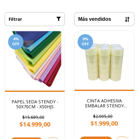
Filtrar
4
%
0
%
OFF
OFF
CINTA ADHESIVA
PAPEL SEDA STENDY -
EMBALAR STENDY
50X70CM - X50HJS
48x100 TRANSPARENTE
$2.005,00
$15.689,00
$1.999,00
$14.999,00