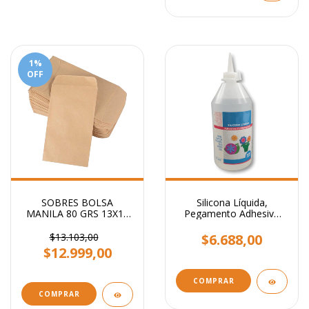
1
%
OFF
SOBRES BOLSA
Silicona Líquida,
MANILA 80 GRS 13X19
Pegamento Adhesivo
CM
Transparente x 500 ml.
$13.103,00
$6.688,00
$12.999,00
COMPRAR