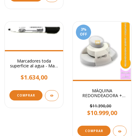
3
%
OFF
Marcadores toda
superficie al agua - Mark
All Trabi
$1.634,00
MÁQUINA
REDONDEADORA +
COMPRAR
ESQUINERO SUNLIT
$11.390,00
$10.999,00