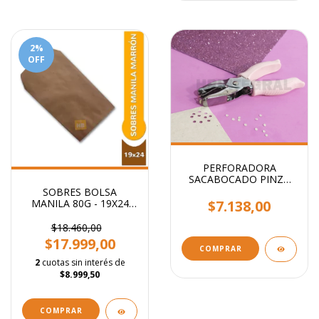
2
%
OFF
PERFORADORA
SACABOCADO PINZA
CIRCULO 5mm - Ideal
SOBRES BOLSA
etiquetas
$7.138,00
MANILA 80G - 19X24
CM
$18.460,00
$17.999,00
2
cuotas sin interés de
$8.999,50
COMPRAR