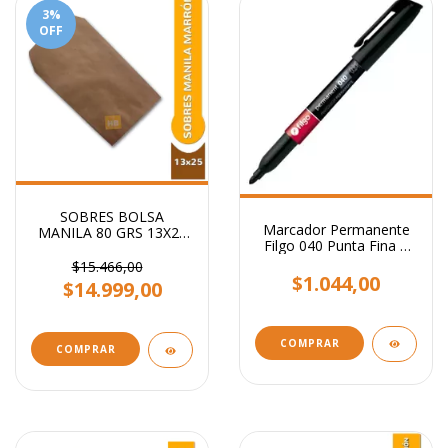
3
%
OFF
SOBRES BOLSA
Marcador Permanente
MANILA 80 GRS 13X25
Filgo 040 Punta Fina 1
CM
Mm
$15.466,00
$1.044,00
$14.999,00
COMPRAR