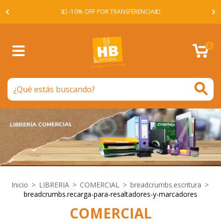
A -
💵 -10% OFF POR TRANSFERENCIA💵
0
Inicio
>
LIBRERIA
>
COMERCIAL
>
breadcrumbs.escritura
>
breadcrumbs.recarga-para-resaltadores-y-marcadores
COMERCIAL