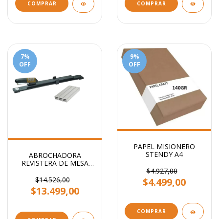
COMPRAR
COMPRAR
7
%
9
%
OFF
OFF
PAPEL MISIONERO
STENDY A4
ABROCHADORA
REVISTERA DE MESA
BRAZO LARGO
$4.927,00
$14.526,00
$4.499,00
$13.499,00
COMPRAR