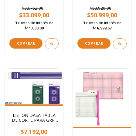
B4 OFICIO 38CM - 12
Recto Troquel Ondas
HJS
$33.752,00
$53.920,00
$33.099,00
$50.999,00
3
cuotas sin interés de
3
cuotas sin interés de
$11.033,00
$16.999,67
COMPRAR
LISTON DASA TABLA
DE CORTE PARA GRP-
350
$7.192,00