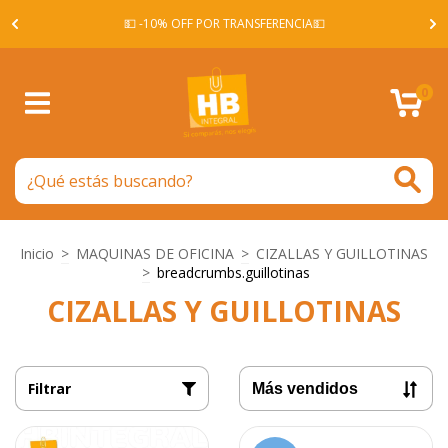
A -
💵 -10% OFF POR TRANSFERENCIA💵
0
Inicio
>
MAQUINAS DE OFICINA
>
CIZALLAS Y GUILLOTINAS
>
breadcrumbs.guillotinas
CIZALLAS Y GUILLOTINAS
Filtrar