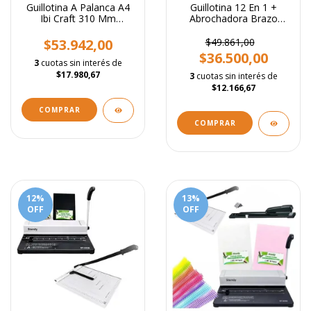
Guillotina A Palanca A4
Guillotina 12 En 1 +
Ibi Craft 310 Mm
Abrochadora Brazo
Scrapbook Candy Bar
Largo Stendy + 1000
Broches
$53.942,00
$49.861,00
$36.500,00
3
cuotas sin interés de
$17.980,67
3
cuotas sin interés de
$12.166,67
12
%
13
%
OFF
OFF