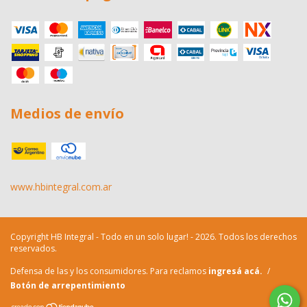
Medios de envío
www.hbintegral.com.ar
Copyright HB Integral - Todo en un solo lugar! - 2026. Todos los derechos
reservados.
Defensa de las y los consumidores. Para reclamos
ingresá acá.
/
Botón de arrepentimiento