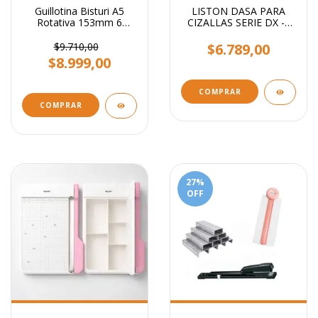
Guillotina Bisturi A5
LISTON DASA PARA
Rotativa 153mm 6
CIZALLAS SERIE DX -4
Crafter Ibi Craft
EN 1-
$9.710,00
$6.789,00
$8.999,00
COMPRAR
27
%
OFF