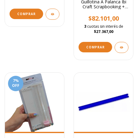
Guillotina A Palanca Ibi
Craft Scrapbooking +
Base A3 Rosa
$82.101,00
3
cuotas sin interés de
$27.367,00
7
%
OFF