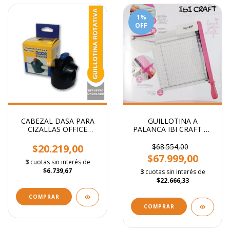
1
%
OFF
CABEZAL DASA PARA
GUILLOTINA A
CIZALLAS OFFICE
PALANCA IBI CRAFT A4
Recto/ondas/troquel/plegado
12" 30x30 cm Modelo
Crafter
$20.219,00
$68.554,00
$67.999,00
3
cuotas sin interés de
$6.739,67
3
cuotas sin interés de
$22.666,33
COMPRAR