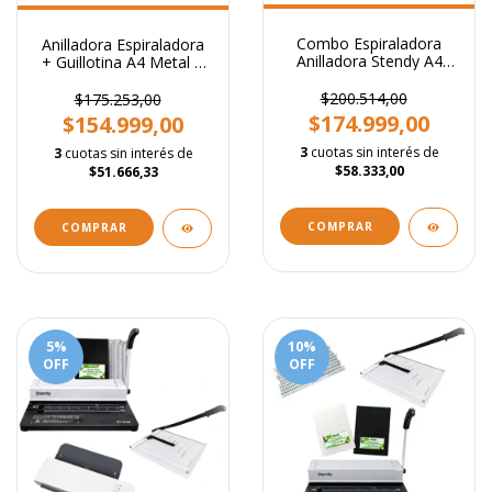
Combo Espiraladora
Anilladora Espiraladora
Anilladora Stendy A4
+ Guillotina A4 Metal +
Guillotina Más
100 Tapas Stendy
Abrochadora Brazo
$200.514,00
$175.253,00
Largo Con Insumos +
$174.999,00
$154.999,00
50 Tapas Cristal Mas 50
Tapas Color Pastel Un
3
cuotas sin interés de
3
cuotas sin interés de
Tono Y 50 E
$58.333,00
$51.666,33
5
%
10
%
OFF
OFF