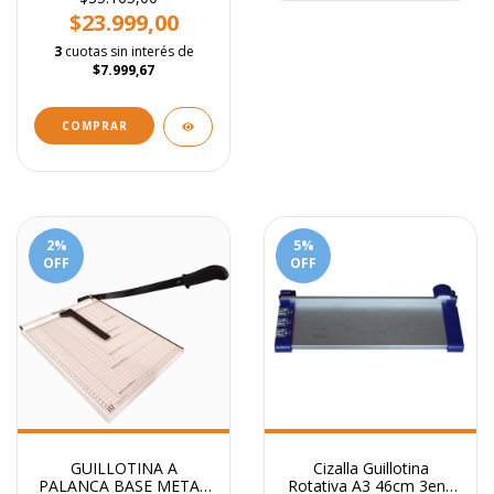
$23.999,00
3
cuotas sin interés de
$7.999,67
2
%
5
%
OFF
OFF
GUILLOTINA A
Cizalla Guillotina
PALANCA BASE METAL
Rotativa A3 46cm 3en1