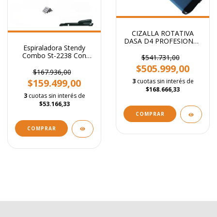
CIZALLA ROTATIVA
DASA D4 PROFESIONAL
Espiraladora Stendy
A0 1250 mm
Combo St-2238 Con
$541.731,00
Abrochadora + 1000
$505.999,00
Broches + 100 Tapas +
$167.936,00
50 Espirales
$159.499,00
3
cuotas sin interés de
$168.666,33
3
cuotas sin interés de
$53.166,33