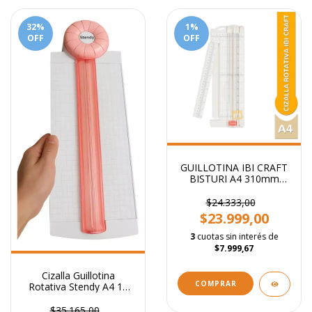
32
%
1
%
OFF
OFF
GUILLOTINA IBI CRAFT
BISTURI A4 310mm
(12")
$24.333,00
$23.999,00
3
cuotas sin interés de
$7.999,67
Cizalla Guillotina
Rotativa Stendy A4 12
Funciones
$35.165,00