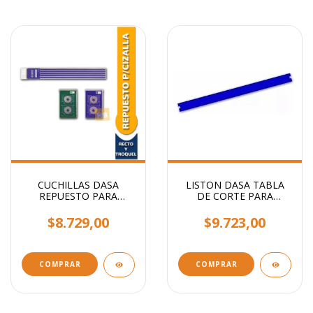
CUCHILLAS DASA
LISTON DASA TABLA
REPUESTO PARA
DE CORTE PARA
CIZALLA GRP-350 x
MODELO OFFICE
UNIDAD
$8.729,00
$9.723,00
COMPRAR
COMPRAR