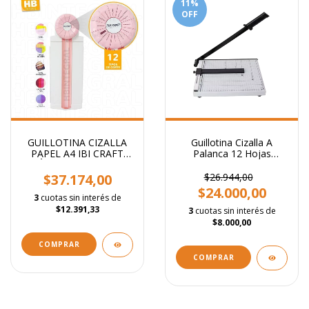
11
%
OFF
GUILLOTINA CIZALLA
Guillotina Cizalla A
PAPEL A4 IBI CRAFT
Palanca 12 Hojas
MÚLTIPLE - 12 EN 1 -
Metalica A4
$37.174,00
$26.944,00
$24.000,00
3
cuotas sin interés de
$12.391,33
3
cuotas sin interés de
$8.000,00