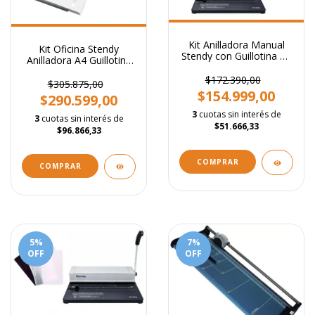
Kit Anilladora Manual
Kit Oficina Stendy
Stendy con Guillotina A4
Anilladora A4 Guillotina
Metálica + 100 Tapas
A4 Laminadora +
para Encuadernar y 50
$172.390,00
Insumos
$305.875,00
Espirales
$154.999,00
$290.599,00
3
cuotas sin interés de
3
cuotas sin interés de
$51.666,33
$96.866,33
5
%
7
%
OFF
OFF