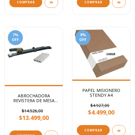
COMPRAR
COMPRAR
7
%
9
%
OFF
OFF
PAPEL MISIONERO
STENDY A4
ABROCHADORA
REVISTERA DE MESA
BRAZO LARGO
$4.927,00
$14.526,00
$4.499,00
$13.499,00
COMPRAR