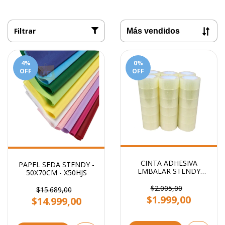
Filtrar
4
%
0
%
OFF
OFF
CINTA ADHESIVA
PAPEL SEDA STENDY -
EMBALAR STENDY
50X70CM - X50HJS
48x100 TRANSPARENTE
$2.005,00
$15.689,00
$1.999,00
$14.999,00