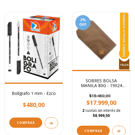
2
%
OFF
SOBRES BOLSA
MANILA 80G - 19X24
CM
Bolígrafo 1 mm - Ezco
$18.460,00
$17.999,00
$480,00
2
cuotas sin interés de
$8.999,50
COMPRAR
COMPRAR