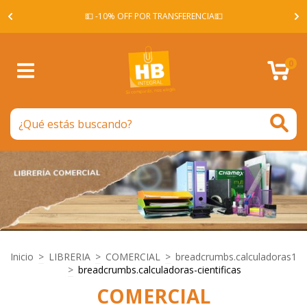
A -
💵 -10% OFF POR TRANSFERENCIA💵
0
Inicio
>
LIBRERIA
>
COMERCIAL
>
breadcrumbs.calculadoras1
>
breadcrumbs.calculadoras-cientificas
COMERCIAL