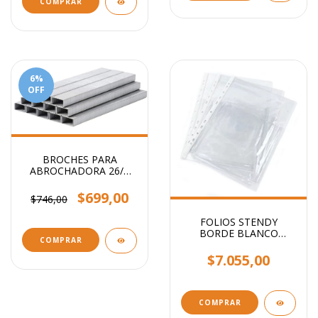
6
%
OFF
BROCHES PARA
ABROCHADORA 26/6
x1000
$699,00
$746,00
FOLIOS STENDY
BORDE BLANCO
COMPRAR
OFICIO 40 MIC X100
UNIDADES
$7.055,00
COMPRAR