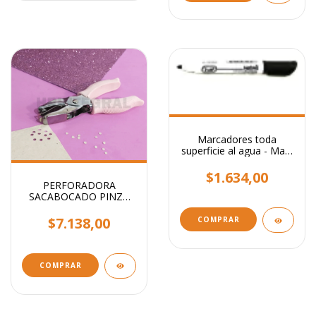
Marcadores toda
superficie al agua - Mark
All Trabi
$1.634,00
PERFORADORA
SACABOCADO PINZA
CIRCULO 5mm - Ideal
etiquetas
$7.138,00
COMPRAR