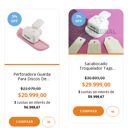
5
%
3
%
OFF
OFF
Sacabocado
Troquelador Tags
Intercambiables
Perforadora Guarda
Regulable
$30.809,00
Para Discos De
Expansión + 8 Anillos
$29.999,00
$22.070,00
3
cuotas sin interés de
$20.999,00
$9.999,67
3
cuotas sin interés de
$6.999,67
COMPRAR