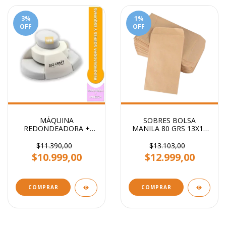
3
%
1
%
OFF
OFF
MÁQUINA
SOBRES BOLSA
REDONDEADORA +
MANILA 80 GRS 13X19
ESQUINERO SUNLIT
CM
$11.390,00
$13.103,00
$10.999,00
$12.999,00
COMPRAR