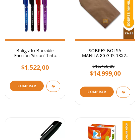
Bolígrafo Borrable
SOBRES BOLSA
Fricción 'Vizion' Tinta
MANILA 80 GRS 13X25
Azul 0,7mm Colores
CM
Surtidos
$1.522,00
$15.466,00
$14.999,00
COMPRAR
COMPRAR