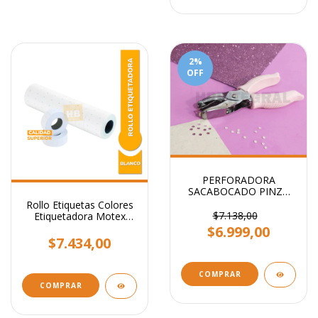
2
%
OFF
PERFORADORA
SACABOCADO PINZA
CIRCULO 3mm - Ideal
Rollo Etiquetas Colores
etiquetas
$7.138,00
Etiquetadora Motex
X10.000
$6.999,00
$7.434,00
COMPRAR