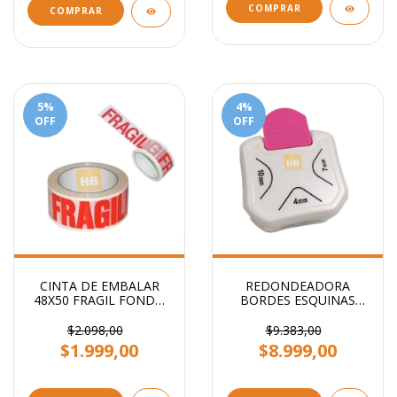
COMPRAR
COMPRAR
5
%
4
%
OFF
OFF
CINTA DE EMBALAR
REDONDEADORA
48X50 FRAGIL FONDO
BORDES ESQUINAS
BLANCO STENDY
PUNTAS 3 EN 1
PRIMERA CALIDAD
$2.098,00
$9.383,00
$1.999,00
$8.999,00