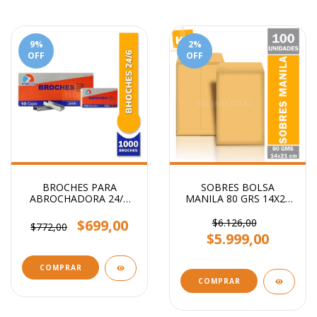
9
%
2
%
OFF
OFF
BROCHES PARA
SOBRES BOLSA
ABROCHADORA 24/6
MANILA 80 GRS 14X21
x1000
CM
$699,00
$6.126,00
$772,00
$5.999,00
COMPRAR
COMPRAR