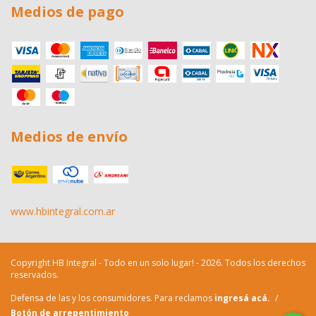
Medios de pago
Medios de envío
www.hbintegral.com.ar
Copyright HB Integral - Todo en un solo lugar! - 2026. Todos los derechos
reservados.
Defensa de las y los consumidores. Para reclamos
ingresá acá.
/
Botón de arrepentimiento