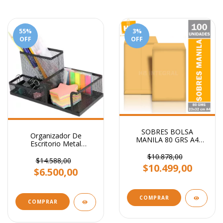
55
%
3
%
OFF
OFF
SOBRES BOLSA
Organizador De
MANILA 80 GRS A4
Escritorio Metal
23x32 CM
Portalapiz Stendy
$10.878,00
Portataco Negro 3
$14.588,00
$10.499,00
Cavidades
$6.500,00
COMPRAR