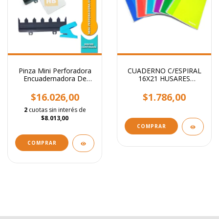
Pinza Mini Perforadora
CUADERNO C/ESPIRAL
Encuadernadora De
16X21 HUSARES
Anillos Expansion
TRENDY 80 hjs
CUADRICULADO
$16.026,00
$1.786,00
2
cuotas sin interés de
$8.013,00
COMPRAR