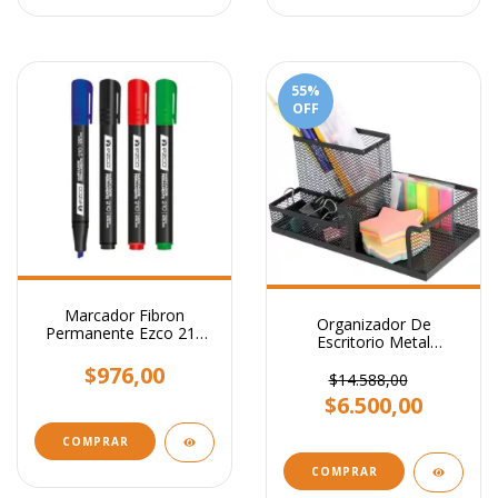
55
%
OFF
Marcador Fibron
Organizador De
Permanente Ezco 210
Escritorio Metal
Punta Biselada
Portalapiz Stendy
$976,00
Portataco Negro 3
$14.588,00
Cavidades
$6.500,00
COMPRAR