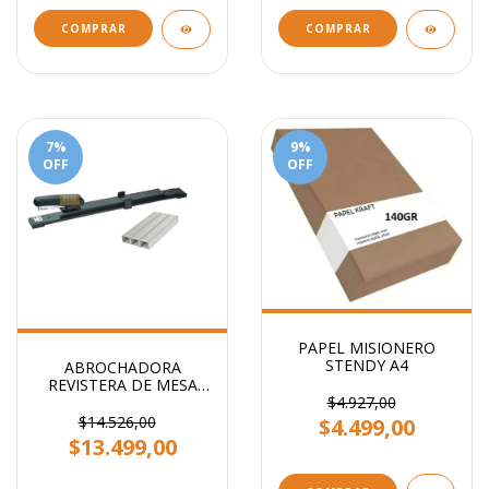
COMPRAR
COMPRAR
7
%
9
%
OFF
OFF
PAPEL MISIONERO
STENDY A4
ABROCHADORA
REVISTERA DE MESA
BRAZO LARGO
$4.927,00
$14.526,00
$4.499,00
$13.499,00