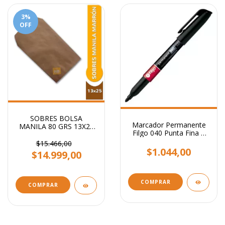
3
%
OFF
SOBRES BOLSA
Marcador Permanente
MANILA 80 GRS 13X25
Filgo 040 Punta Fina 1
CM
Mm
$15.466,00
$1.044,00
$14.999,00
COMPRAR