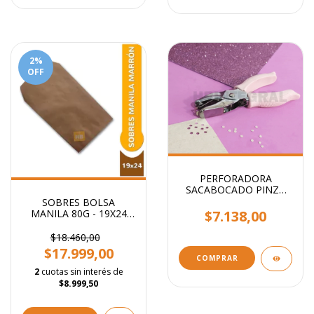
2
%
OFF
PERFORADORA
SACABOCADO PINZA
CIRCULO 5mm - Ideal
SOBRES BOLSA
etiquetas
$7.138,00
MANILA 80G - 19X24
CM
$18.460,00
$17.999,00
2
cuotas sin interés de
$8.999,50