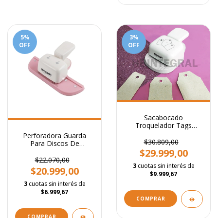
5
%
3
%
OFF
OFF
Sacabocado
Troquelador Tags
Intercambiables
Perforadora Guarda
Regulable
$30.809,00
Para Discos De
Expansión + 8 Anillos
$29.999,00
$22.070,00
3
cuotas sin interés de
$20.999,00
$9.999,67
3
cuotas sin interés de
$6.999,67
COMPRAR