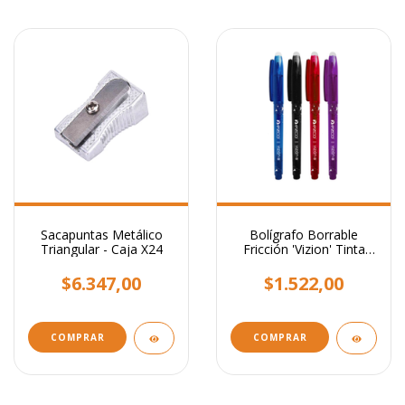
Sacapuntas Metálico
Bolígrafo Borrable
Triangular - Caja X24
Fricción 'Vizion' Tinta
Azul 0,7mm Colores
Surtidos
$6.347,00
$1.522,00
COMPRAR