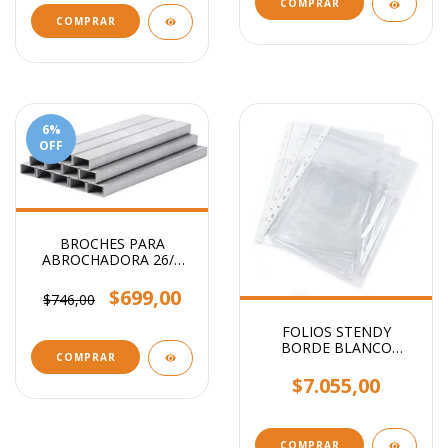
COMPRAR
6
%
OFF
BROCHES PARA
ABROCHADORA 26/6
x1000
$699,00
$746,00
FOLIOS STENDY
BORDE BLANCO
COMPRAR
OFICIO 40 MIC X100
UNIDADES
$7.055,00
COMPRAR