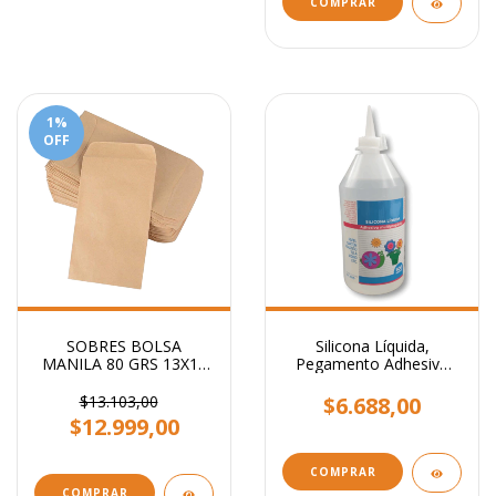
1
%
OFF
SOBRES BOLSA
Silicona Líquida,
MANILA 80 GRS 13X19
Pegamento Adhesivo
CM
Transparente x 500 ml.
$13.103,00
$6.688,00
$12.999,00
COMPRAR