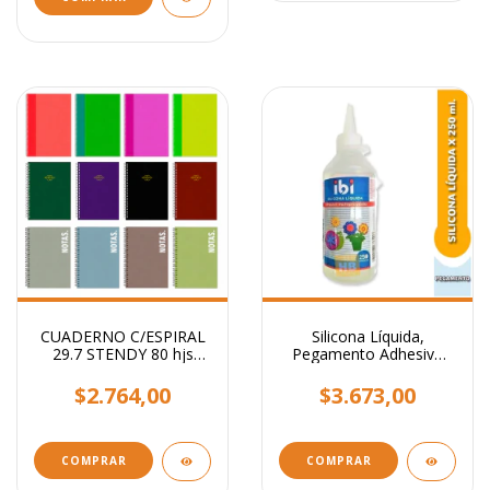
CUADERNO C/ESPIRAL
Silicona Líquida,
29.7 STENDY 80 hjs
Pegamento Adhesivo
RAYADO / Lisos
Transparente x 250 ml.
Surtidos
$2.764,00
$3.673,00
COMPRAR