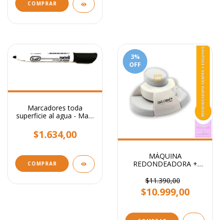
COMPRAR
3
%
OFF
Marcadores toda
superficie al agua - Mark
All Trabi
$1.634,00
MÁQUINA
REDONDEADORA +
COMPRAR
ESQUINERO SUNLIT
$11.390,00
$10.999,00