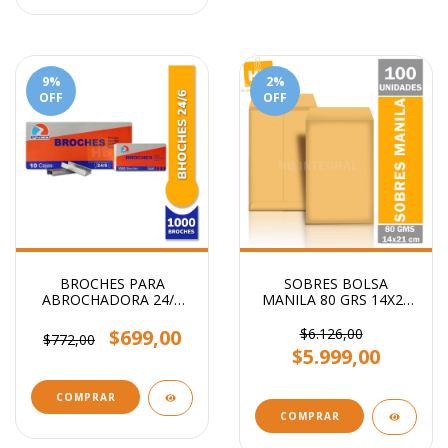
9
%
2
%
OFF
OFF
BROCHES PARA
SOBRES BOLSA
ABROCHADORA 24/6
MANILA 80 GRS 14X21
x1000
CM
$699,00
$6.126,00
$772,00
$5.999,00
COMPRAR
COMPRAR