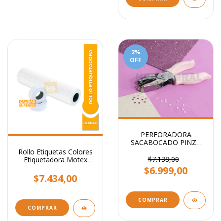
2
%
OFF
PERFORADORA
SACABOCADO PINZA
CIRCULO 3mm - Ideal
Rollo Etiquetas Colores
etiquetas
$7.138,00
Etiquetadora Motex
X10.000
$6.999,00
$7.434,00
COMPRAR