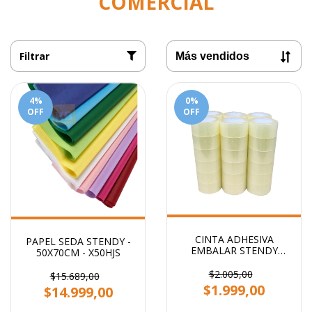
COMERCIAL
Filtrar
4
%
0
%
OFF
OFF
CINTA ADHESIVA
PAPEL SEDA STENDY -
EMBALAR STENDY
50X70CM - X50HJS
48x100 TRANSPARENTE
$2.005,00
$15.689,00
$1.999,00
$14.999,00