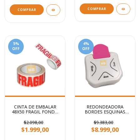
COMPRAR
COMPRAR
5
%
4
%
OFF
OFF
CINTA DE EMBALAR
REDONDEADORA
48X50 FRAGIL FONDO
BORDES ESQUINAS
BLANCO STENDY
PUNTAS 3 EN 1
PRIMERA CALIDAD
$2.098,00
$9.383,00
$1.999,00
$8.999,00