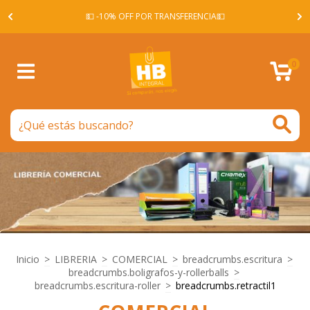
A -
💵 -10% OFF POR TRANSFERENCIA💵
0
Inicio
>
LIBRERIA
>
COMERCIAL
>
breadcrumbs.escritura
>
breadcrumbs.boligrafos-y-rollerballs
>
breadcrumbs.escritura-roller
>
breadcrumbs.retractil1