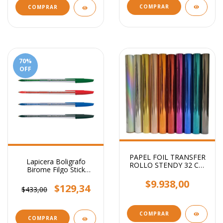
COMPRAR
COMPRAR
70
%
OFF
PAPEL FOIL TRANSFER
Lapicera Boligrafo
ROLLO STENDY 32 CM
Birome Filgo Stick
X 5 MTS
Medium 1mm
$9.938,00
$129,34
$433,00
COMPRAR
COMPRAR