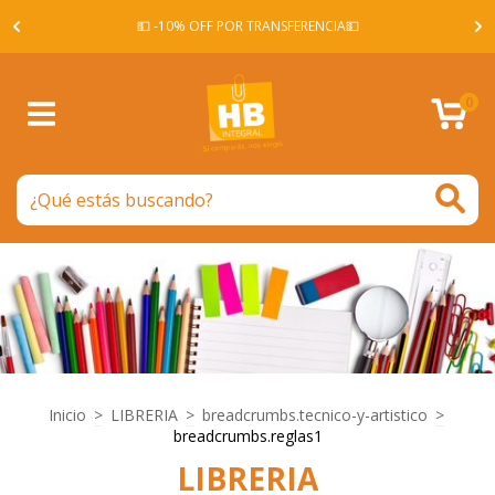
A -
💵 -10% OFF POR TRANSFERENCIA💵
0
Inicio
>
LIBRERIA
>
breadcrumbs.tecnico-y-artistico
>
breadcrumbs.reglas1
LIBRERIA