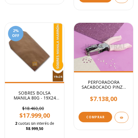
2
%
OFF
PERFORADORA
SACABOCADO PINZA
CIRCULO 5mm - Ideal
SOBRES BOLSA
etiquetas
$7.138,00
MANILA 80G - 19X24
CM
$18.460,00
$17.999,00
2
cuotas sin interés de
$8.999,50