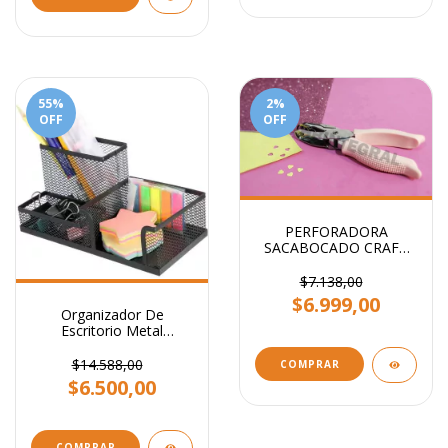
55
%
2
%
OFF
OFF
PERFORADORA
SACABOCADO CRAFT
CORAZON 5MM
$7.138,00
$6.999,00
Organizador De
Escritorio Metal
Portalapiz Stendy
Portataco Negro 3
$14.588,00
COMPRAR
Cavidades
$6.500,00