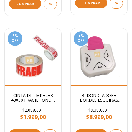
COMPRAR
COMPRAR
5
%
4
%
OFF
OFF
CINTA DE EMBALAR
REDONDEADORA
48X50 FRAGIL FONDO
BORDES ESQUINAS
BLANCO STENDY
PUNTAS 3 EN 1
PRIMERA CALIDAD
$2.098,00
$9.383,00
$1.999,00
$8.999,00