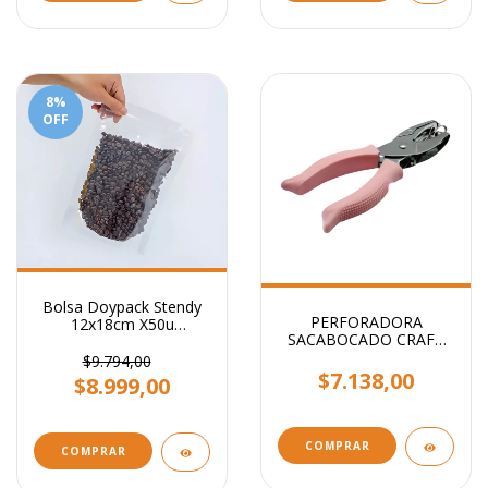
8
%
OFF
Bolsa Doypack Stendy
PERFORADORA
12x18cm X50u
SACABOCADO CRAFT
Transparente
CIRCULO 1.6mm
$9.794,00
$7.138,00
$8.999,00
COMPRAR