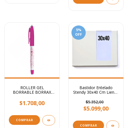
5
%
OFF
ROLLER GEL
Bastidor Entelado
BORRABLE BORRAX
Stendy 30x40 Cm Lienzo
FILGO
Para Pintar
$1.708,00
$5.352,00
$5.099,00
COMPRAR