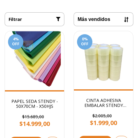
Filtrar
4
%
0
%
OFF
OFF
CINTA ADHESIVA
PAPEL SEDA STENDY -
EMBALAR STENDY
50X70CM - X50HJS
48x100 TRANSPARENTE
$2.005,00
$15.689,00
$1.999,00
$14.999,00