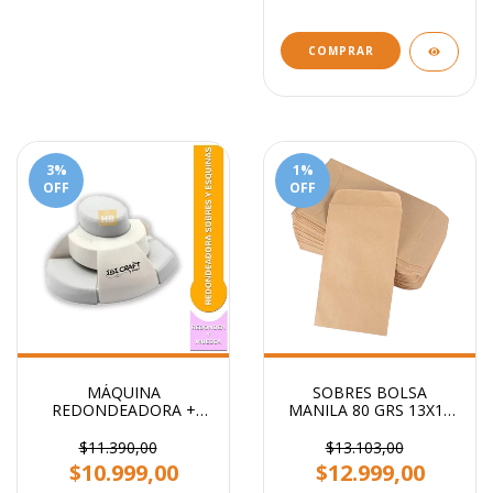
COMPRAR
3
%
1
%
OFF
OFF
MÁQUINA
SOBRES BOLSA
REDONDEADORA +
MANILA 80 GRS 13X19
ESQUINERO SUNLIT
CM
$11.390,00
$13.103,00
$10.999,00
$12.999,00