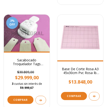
3
%
OFF
Sacabocado
Troquelador Tags
Intercambiables
Base De Corte Rosa A3
Regulable
$30.809,00
45x30cm Pvc Rosa Ibi
Craft Scrapbooking
$29.999,00
$13.848,00
3
cuotas sin interés de
$9.999,67
COMPRAR