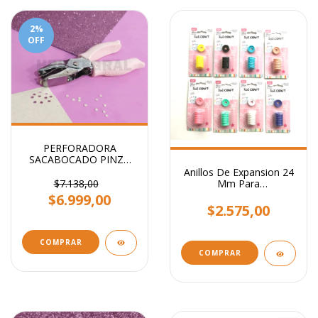
2
%
OFF
PERFORADORA
SACABOCADO PINZA
CIRCULO 3mm - Ideal
Anillos De Expansion 24
etiquetas
$7.138,00
Mm Para
Encuadernacion x 8
$6.999,00
Unidades.
$2.575,00
COMPRAR