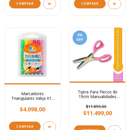
3
%
OFF
Tijera Para Flecos Ibi
Marcadores
19cm Manualidades
Triangulares Valija X12
Cartulinas Goma Eva
Colores Ezco Hermosos!
$11.859,00
$4.098,00
$11.499,00