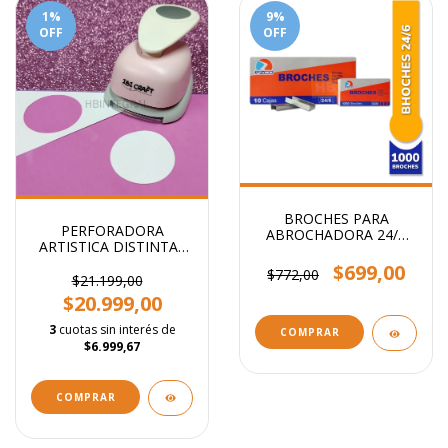
1
%
9
%
OFF
OFF
BROCHES PARA
PERFORADORA
ABROCHADORA 24/6
ARTISTICA DISTINTAS
x1000
FORMAS 5CM
$699,00
$772,00
$21.199,00
$20.999,00
3
cuotas sin interés de
COMPRAR
$6.999,67
COMPRAR