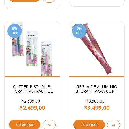
5
%
0
%
OFF
OFF
CUTTER BISTURÍ IBI
REGLA DE ALUMINIO
CRAFT RETRÁCTIL
IBI CRAFT PARA CORTE
ERGONÓMICO + 1
30CM ROSA
BISTURI DE REPUESTO
$2.635,00
$3.503,00
$2.499,00
$3.499,00