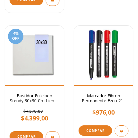
4
%
OFF
Bastidor Entelado
Marcador Fibron
Stendy 30x30 Cm Lienzo
Permanente Ezco 210
Para Pintar Cuadros
Punta Biselada
$4.578,00
$976,00
$4.399,00
COMPRAR