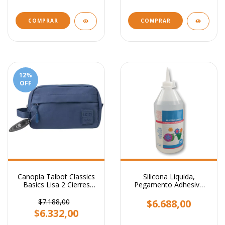
COMPRAR
12
%
OFF
Canopla Talbot Classics
Silicona Líquida,
Basics Lisa 2 Cierres
Pegamento Adhesivo
Colores
Transparente x 500 ml.
$7.188,00
$6.688,00
$6.332,00