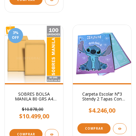
3
%
OFF
SOBRES BOLSA
Carpeta Escolar N°3
MANILA 80 GRS A4
Stendy 2 Tapas Con
23x32 CM
Relieve 3 Anillos
$10.878,00
$4.246,00
$10.499,00
COMPRAR
COMPRAR