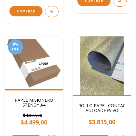
COMPRAR
9
%
OFF
PAPEL MISIONERO
STENDY A4
ROLLO PAPEL CONTAC
AUTOADHESIVO
GLITTER STENDY 2MTS
$4.927,00
X 45CM
$3.815,00
$4.499,00