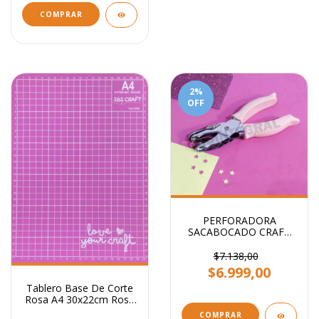
COMPRAR
2
%
OFF
PERFORADORA
SACABOCADO CRAFT
ESTRELLA
$7.138,00
$6.999,00
Tablero Base De Corte
Rosa A4 30x22cm Rosa
Ibi Craft Scrapbooking
COMPRAR