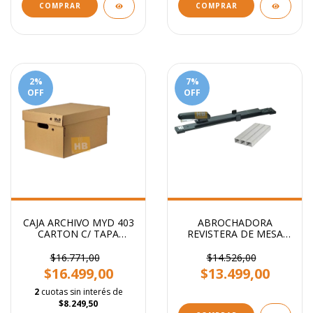
COMPRAR
COMPRAR
2
%
7
%
OFF
OFF
CAJA ARCHIVO MYD 403
ABROCHADORA
CARTON C/ TAPA
REVISTERA DE MESA
AMERICANA 42X32X25
BRAZO LARGO
CM
$16.771,00
$14.526,00
$16.499,00
$13.499,00
2
cuotas sin interés de
$8.249,50