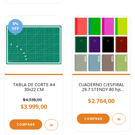
8
%
OFF
TABLA DE CORTE A4
CUADERNO C/ESPIRAL
30x22 CM
29.7 STENDY 80 hjs
RAYADO / Lisos
Surtidos
$4.338,00
$2.764,00
$3.999,00
COMPRAR