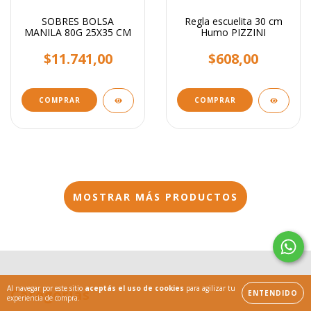
SOBRES BOLSA
Regla escuelita 30 cm
MANILA 80G 25X35 CM
Humo PIZZINI
$11.741,00
$608,00
COMPRAR
MOSTRAR MÁS PRODUCTOS
Al navegar por este sitio
aceptás el uso de cookies
para agilizar tu
Categorías
ENTENDIDO
experiencia de compra.