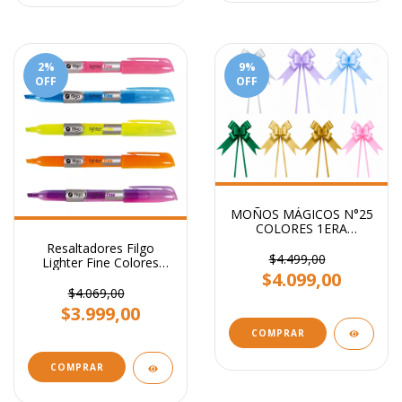
2
%
9
%
OFF
OFF
MOÑOS MÁGICOS N°25
COLORES 1ERA
CALIDAD PARA REGALO
Resaltadores Filgo
STENDY PACK X 100
$4.499,00
Lighter Fine Colores
UNI
$4.099,00
Flúo
$4.069,00
$3.999,00
COMPRAR
COMPRAR