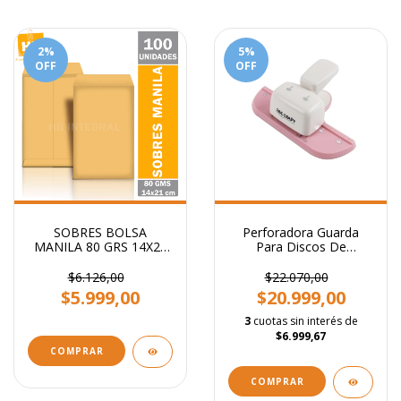
2
%
5
%
OFF
OFF
SOBRES BOLSA
Perforadora Guarda
MANILA 80 GRS 14X21
Para Discos De
CM
Expansión + 8 Anillos
$6.126,00
$22.070,00
$5.999,00
$20.999,00
3
cuotas sin interés de
$6.999,67
COMPRAR