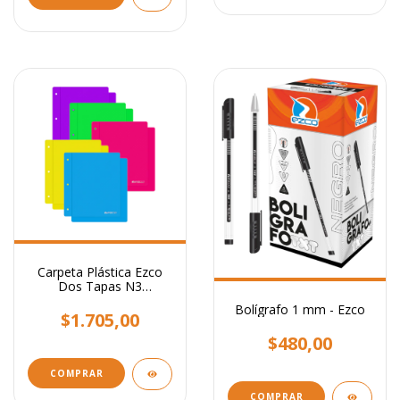
Carpeta Plástica Ezco
Dos Tapas N3
Polipropileno / Bolsa
Bolígrafo 1 mm - Ezco
Individual
$1.705,00
$480,00
COMPRAR
COMPRAR