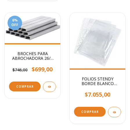
6
%
OFF
BROCHES PARA
ABROCHADORA 26/6
x1000
$699,00
$746,00
FOLIOS STENDY
BORDE BLANCO
COMPRAR
OFICIO 40 MIC X100
UNIDADES
$7.055,00
COMPRAR