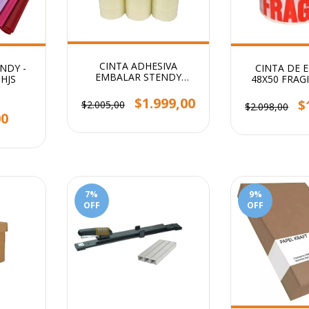
CINTA ADHESIVA
NDY -
CINTA DE 
EMBALAR STENDY
0HJS
48X50 FRAG
48x100 TRANSPARENTE
BLANCO 
$1.999,00
$
$2.005,00
$2.098,00
00
7
%
9
%
OFF
OFF