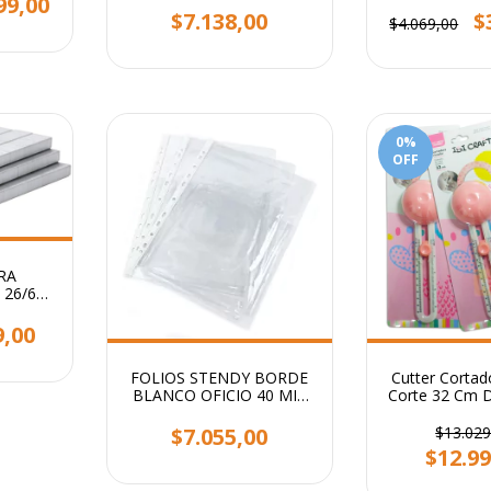
99,00
$7.138,00
$
$4.069,00
0
%
OFF
RA
26/6
9,00
FOLIOS STENDY BORDE
Cutter Cortado
BLANCO OFICIO 40 MIC
Corte 32 Cm D
X100 UNIDADES
Craf
$7.055,00
$13.029
$12.99