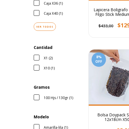
Caja X36 (1)
Lapicera Boligraf
Caja X40 (1)
Filgo Stick Medi
$12
$433,00
VER TODOS
Cantidad
8
%
X1 (2)
OFF
X10 (1)
Gramos
100 Hjs / 130gr (1)
Bolsa Doypack S
Modelo
12x18cm X5
Transparent
Amarilla-lila (1)