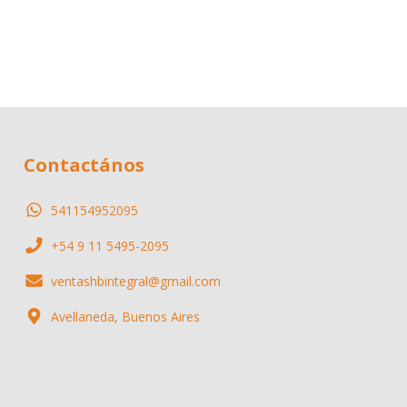
Contactános
541154952095
+54 9 11 5495-2095
ventashbintegral@gmail.com
Avellaneda, Buenos Aires