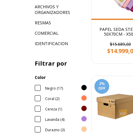
ARCHIVOS Y
ORGANIZADORES
RESMAS
PAPEL SEDA STE
COMERCIAL
50X70CM - X5
IDENTIFICACION
$15.689,00
$14.999,
Filtrar por
Color
2
%
Negro (17)
OFF
Coral (2)
Cereza (1)
Lavanda (4)
Durazno (3)