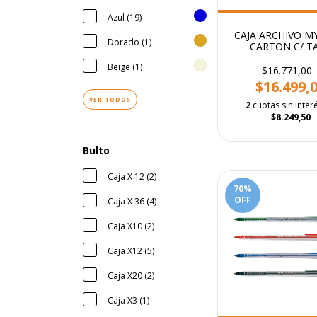
Azul (19)
CAJA ARCHIVO M
Dorado (1)
CARTON C/ T
AMERICANA 42X
Beige (1)
CM
$16.771,00
$16.499,
VER TODOS
2
cuotas sin inter
$8.249,50
Bulto
Caja X 12 (2)
70
%
OFF
Caja X 36 (4)
Caja X10 (2)
Caja X12 (5)
Caja X20 (2)
Caja X3 (1)