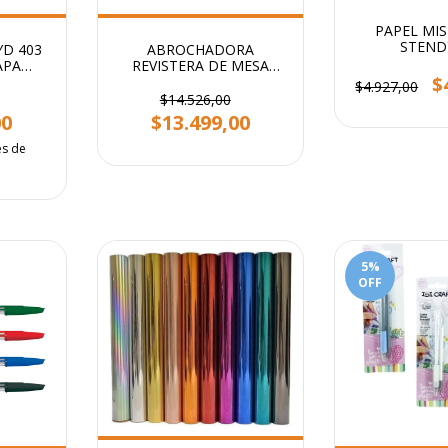
PAPEL MI
STEND
YD 403
ABROCHADORA
APA
REVISTERA DE MESA
$
32X25
BRAZO LARGO
$4.927,00
$14.526,00
00
$13.499,00
és de
5
%
OFF