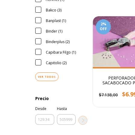
Bakco (3)
Banplast (1)
2
%
OFF
Binder (1)
Binderplus (2)
Capibara Filgo (1)
Capitolio (2)
VER TODOS
PERFORADO
SACABOCADO P
CIRCULO 3mm - 
etiquetas
$6.9
$7.138,00
Precio
Desde
Hasta