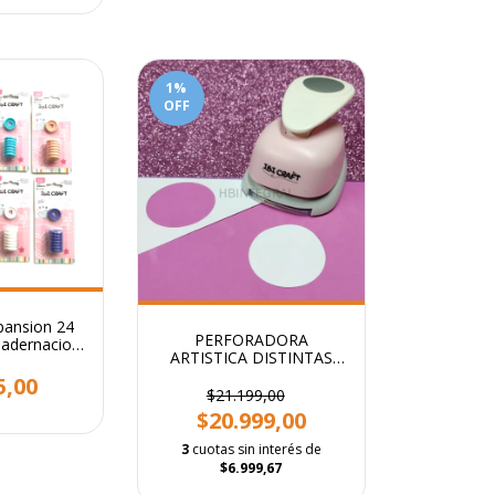
1
%
OFF
pansion 24
PERFORADORA
adernacion
ARTISTICA DISTINTAS
ades.
FORMAS 5CM
5,00
$21.199,00
$20.999,00
3
cuotas sin interés de
$6.999,67