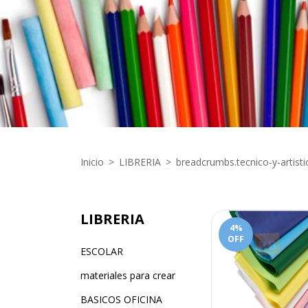
Inicio
>
LIBRERIA
>
breadcrumbs.tecnico-y-artisti
LIBRERIA
4
%
OFF
ESCOLAR
materiales para crear
BASICOS OFICINA