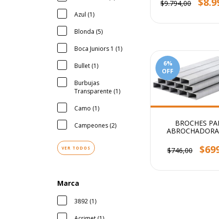
$8.9
$9.794,00
Azul (1)
Blonda (5)
Boca Juniors 1 (1)
6
%
Bullet (1)
OFF
Burbujas
Transparente (1)
Camo (1)
BROCHES PA
Campeones (2)
ABROCHADORA 
x1000
$69
VER TODOS
$746,00
Marca
3892 (1)
Acrimet (1)