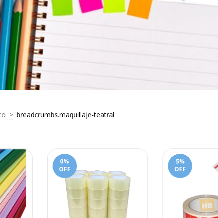
co
>
breadcrumbs.maquillaje-teatral
0
%
5
%
OFF
OFF