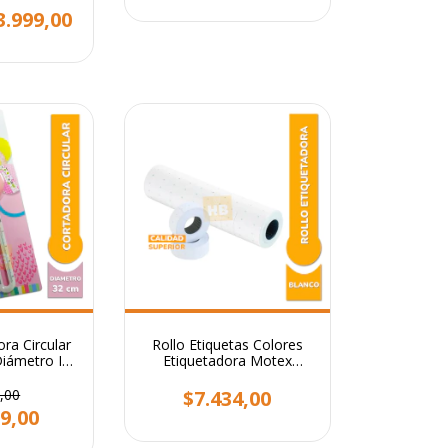
3.999,00
ra Circular
Rollo Etiquetas Colores
iámetro Ibi
Etiquetadora Motex
t
X10.000
,00
$7.434,00
9,00