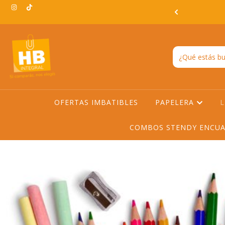
3:00hs EN TODO AMBA -ENVIO GRATIS EN AMBA A PARTIR DE
$200.000
OFERTAS IMBATIBLES
PAPELERA
L
COMBOS STENDY ENCUA