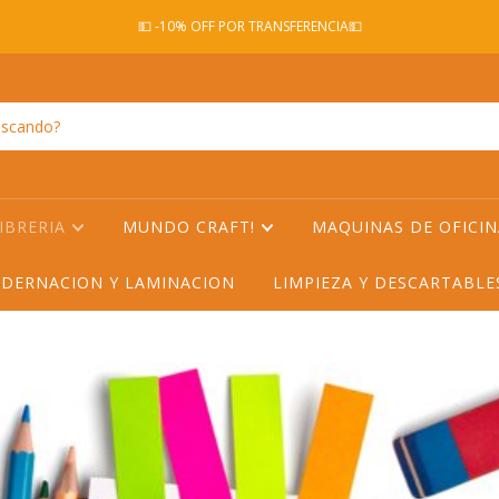
💵 -10% OFF POR TRANSFERENCIA💵
IBRERIA
MUNDO CRAFT!
MAQUINAS DE OFICI
DERNACION Y LAMINACION
LIMPIEZA Y DESCARTABL