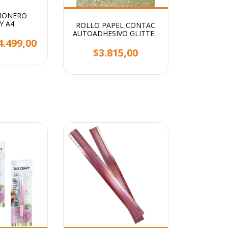
SIONERO
Y A4
ROLLO PAPEL CONTAC
AUTOADHESIVO GLITTER
4.499,00
STENDY 2MTS X 45CM
$3.815,00