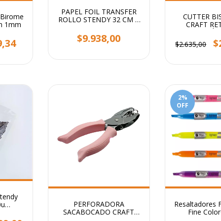
PAPEL FOIL TRANSFER
o Birome
CUTTER BIS
ROLLO STENDY 32 CM X
um 1mm
CRAFT RE
5 MTS
ERGONÓMI
$9.938,00
BISTURI DE
9,34
$
$2.635,00
2
%
OFF
tendy
PERFORADORA
Resaltadores F
0u
SACABOCADO CRAFT
Fine Color
e
CIRCULO 1.6mm