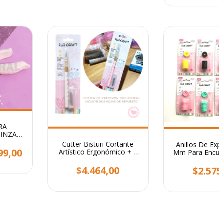
RA
INZA
Ideal
Cutter Bisturi Cortante
Anillos De Ex
99,00
Artístico Ergonómico + 2
Mm Para Encu
Cuchillas
x 8 Unid
$4.464,00
$2.57