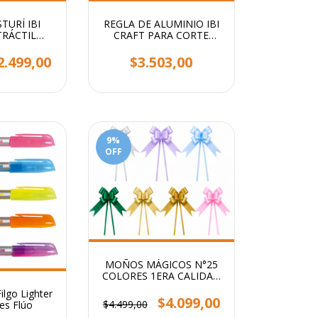
TURÍ IBI
REGLA DE ALUMINIO IBI
TRÁCTIL
CRAFT PARA CORTE
CO + 1
30CM ROSA
 REPUESTO
2.499,00
$3.503,00
9
%
OFF
MOÑOS MÁGICOS N°25
COLORES 1ERA CALIDAD
PARA REGALO STENDY
ilgo Lighter
PACK X 100 UNI
$4.099,00
$4.499,00
es Flúo