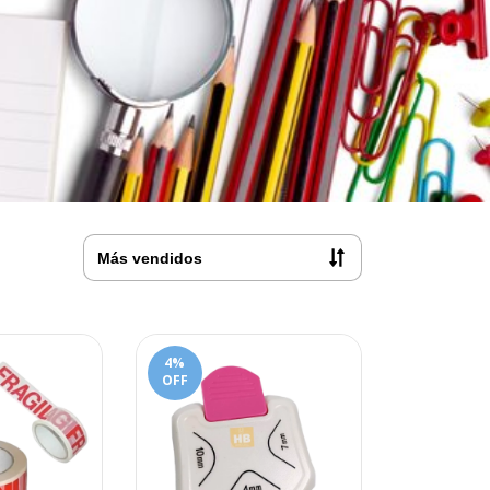
4
%
OFF