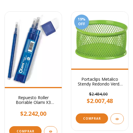
19
%
OFF
Portaclips Metalico
Stendy Redondo Verde
Limon
$2.484,00
Repuesto Roller
$2.007,48
Borrable Olami X3
Unidades Tinta Azul
$2.242,00