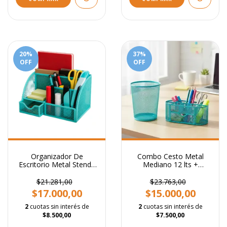
20
%
37
%
OFF
OFF
Organizador De
Combo Cesto Metal
Escritorio Metal Stendy
Mediano 12 lts +
Color Celeste Pastel
Organizador Con cajon
Portataco Portalapiz de
Celeste Pastel
$21.281,00
$23.763,00
7 Divisiones
$17.000,00
$15.000,00
2
cuotas sin interés de
2
cuotas sin interés de
$8.500,00
$7.500,00