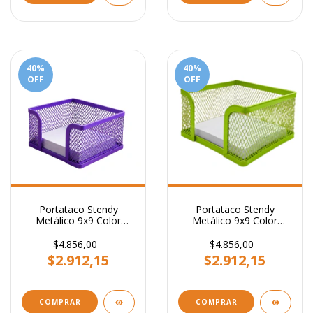
40
%
40
%
OFF
OFF
Portataco Stendy
Portataco Stendy
Metálico 9x9 Color
Metálico 9x9 Color
Violeta
Verde
$4.856,00
$4.856,00
$2.912,15
$2.912,15