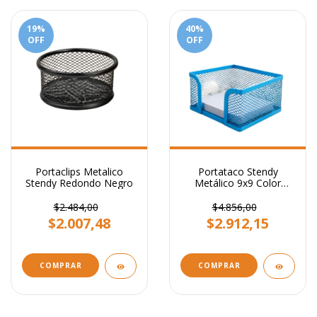
19
%
40
%
OFF
OFF
Portaclips Metalico
Portataco Stendy
Stendy Redondo Negro
Metálico 9x9 Color
Celeste
$2.484,00
$4.856,00
$2.007,48
$2.912,15