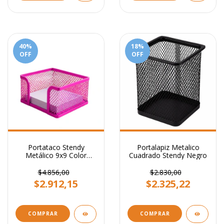
40
%
18
%
OFF
OFF
Portataco Stendy
Portalapiz Metalico
Metálico 9x9 Color
Cuadrado Stendy Negro
Fucsia
$4.856,00
$2.830,00
$2.912,15
$2.325,22