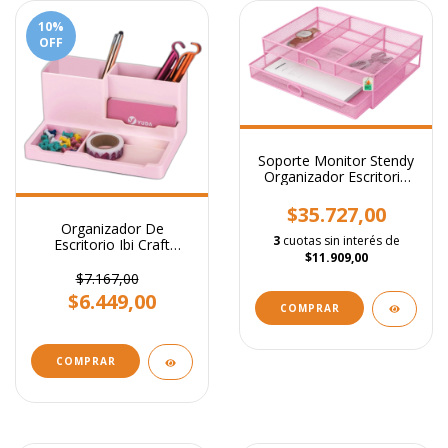
10
%
OFF
Soporte Monitor Stendy
Organizador Escritorio
Con Cajones Rosa
$35.727,00
Organizador De
3
cuotas sin interés de
Escritorio Ibi Craft
$11.909,00
Tendance 18x12,5x8,7
Cm
$7.167,00
$6.449,00
COMPRAR