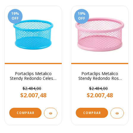
19
%
19
%
OFF
OFF
Portaclips Metalico
Portaclips Metalico
Stendy Redondo Celeste
Stendy Redondo Rosa
Pastel
Pastel
$2.484,00
$2.484,00
$2.007,48
$2.007,48