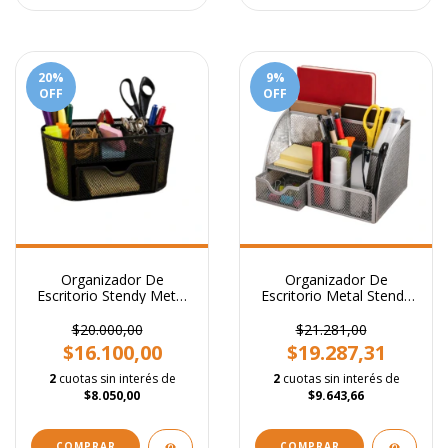
20
%
9
%
OFF
OFF
Organizador De
Organizador De
Escritorio Stendy Metal
Escritorio Metal Stendy
Con Cajon Negro
Color Plata Portataco
Portalapiz de 7
$20.000,00
$21.281,00
Divisiones
$16.100,00
$19.287,31
2
cuotas sin interés de
2
cuotas sin interés de
$8.050,00
$9.643,66