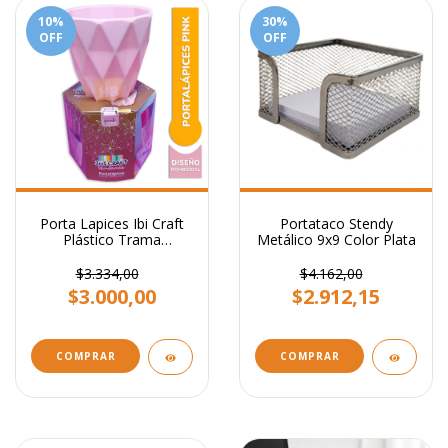
10
%
30
%
OFF
OFF
Porta Lapices Ibi Craft
Portataco Stendy
Plástico Trama
Metálico 9x9 Color Plata
Romboidal Tendance
$3.334,00
$4.162,00
$3.000,00
$2.912,15