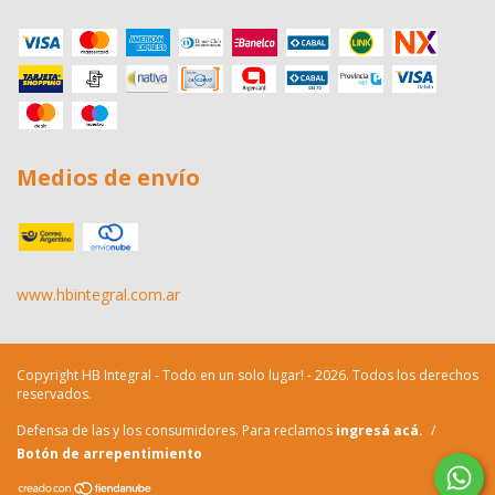
Medios de envío
www.hbintegral.com.ar
Copyright HB Integral - Todo en un solo lugar! - 2026. Todos los derechos
reservados.
Defensa de las y los consumidores. Para reclamos
ingresá acá.
/
Botón de arrepentimiento