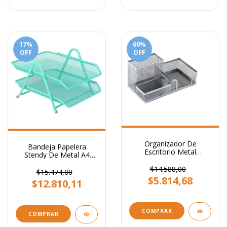
17
%
60
%
OFF
OFF
Organizador De
Bandeja Papelera
Escritorio Metal
Stendy De Metal A4
Portalapiz Stendy
Doble con 2 pisos
Portataco Plata 3
$14.588,00
Celeste Pastel
$15.474,00
Cavidades
$5.814,68
$12.810,11