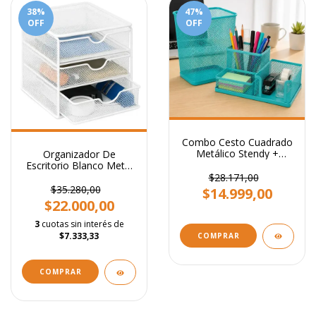
38
%
47
%
OFF
OFF
Combo Cesto Cuadrado
Metálico Stendy +
Organizador De
Organizador Portaclip
Escritorio Blanco Metal
Portalapiz Metal De 3
Stendy Mini Cajonera
$28.171,00
Cavidades Celeste
con 3 Cajones 17 x 17
$35.280,00
$14.999,00
Pastel
cm
$22.000,00
3
cuotas sin interés de
$7.333,33