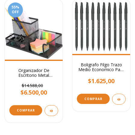
55
%
OFF
Boligrafo Filgo Trazo
Medio Economico Pack
Organizador De
X10
Escritorio Metal
$1.625,00
Portalapiz Stendy
Portataco Negro 3
$14.588,00
Cavidades
$6.500,00
COMPRAR