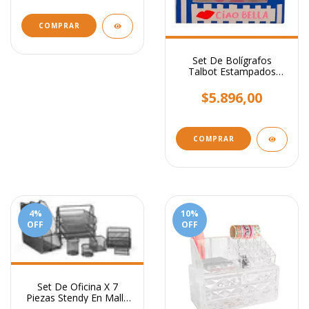
Set De Bolígrafos
Talbot Estampados
Pack X2 Unidades En
Caja
$5.896,00
COMPRAR
4
%
10
%
OFF
OFF
Set De Oficina X 7
Piezas Stendy En Malla
Metálica