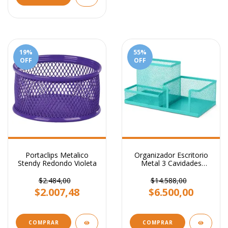
19
%
55
%
OFF
OFF
Portaclips Metalico
Organizador Escritorio
Stendy Redondo Violeta
Metal 3 Cavidades
Stendy Celeste Pastel
$2.484,00
$14.588,00
$2.007,48
$6.500,00