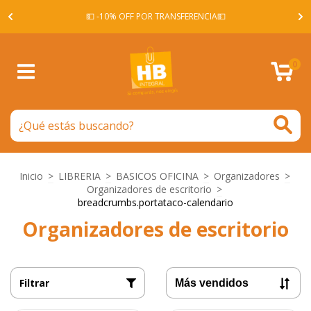
A -
💵 -10% OFF POR TRANSFERENCIA💵
0
Inicio
>
LIBRERIA
>
BASICOS OFICINA
>
Organizadores
>
Organizadores de escritorio
>
breadcrumbs.portataco-calendario
Organizadores de escritorio
Filtrar