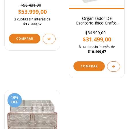
$56.481,00
$53.999,00
Organizador De
3
cuotas sin interés de
Escritorio Ibico Crafter
$17.999,67
Cristal
$34.999,00
$31.499,00
3
cuotas sin interés de
$10.499,67
10
%
OFF