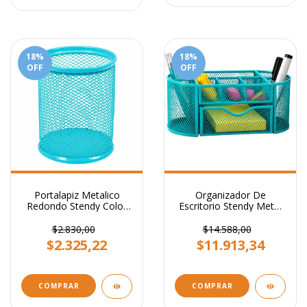
18
%
18
%
OFF
OFF
Portalapiz Metalico
Organizador De
Redondo Stendy Color
Escritorio Stendy Metal
Celeste
Con Cajon Celeste
Pastel
$2.830,00
$14.588,00
$2.325,22
$11.913,34