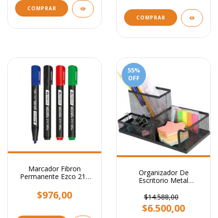
55
%
OFF
Marcador Fibron
Organizador De
Permanente Ezco 210
Escritorio Metal
Punta Biselada
Portalapiz Stendy
$976,00
Portataco Negro 3
$14.588,00
Cavidades
$6.500,00