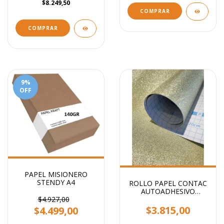
$8.249,50
COMPRAR
9
%
OFF
PAPEL MISIONERO
STENDY A4
ROLLO PAPEL CONTAC
AUTOADHESIVO
GLITTER STENDY 2MTS
$4.927,00
X 45CM
$3.815,00
$4.499,00