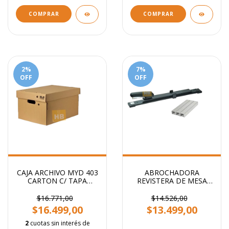
COMPRAR
COMPRAR
2
%
7
%
OFF
OFF
CAJA ARCHIVO MYD 403
ABROCHADORA
CARTON C/ TAPA
REVISTERA DE MESA
AMERICANA 42X32X25
BRAZO LARGO
CM
$16.771,00
$14.526,00
$16.499,00
$13.499,00
2
cuotas sin interés de