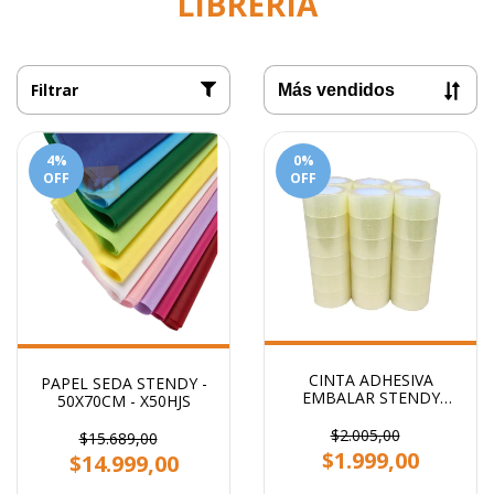
LIBRERIA
Filtrar
4
%
0
%
OFF
OFF
CINTA ADHESIVA
PAPEL SEDA STENDY -
EMBALAR STENDY
50X70CM - X50HJS
48x100 TRANSPARENTE
$2.005,00
$15.689,00
$1.999,00
$14.999,00