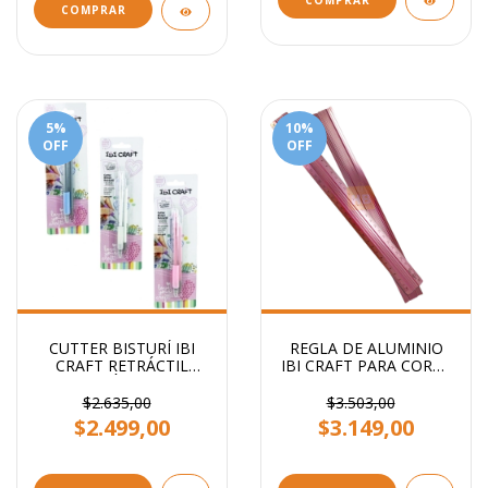
COMPRAR
5
%
10
%
OFF
OFF
CUTTER BISTURÍ IBI
REGLA DE ALUMINIO
CRAFT RETRÁCTIL
IBI CRAFT PARA CORTE
ERGONÓMICO + 1
30CM ROSA
BISTURI DE REPUESTO
$2.635,00
$3.503,00
$2.499,00
$3.149,00