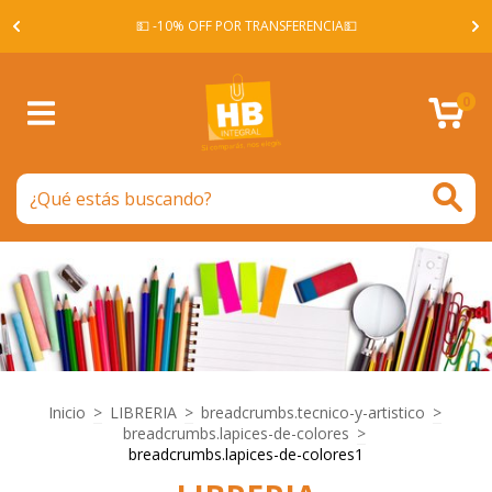
A -
💵 -10% OFF POR TRANSFERENCIA💵
0
Inicio
>
LIBRERIA
>
breadcrumbs.tecnico-y-artistico
>
breadcrumbs.lapices-de-colores
>
breadcrumbs.lapices-de-colores1