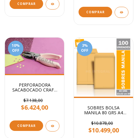
COMPRAR
10
%
3
%
OFF
OFF
PERFORADORA
SACABOCADO CRAFT
CORAZON 5MM
$7.138,00
$6.424,00
SOBRES BOLSA
MANILA 80 GRS A4
23x32 CM
$10.878,00
COMPRAR
$10.499,00