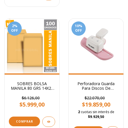
2
%
10
%
OFF
OFF
SOBRES BOLSA
Perforadora Guarda
MANILA 80 GRS 14X21
Para Discos De
CM
Expansión + 8 Anillos
$6.126,00
$22.070,00
$5.999,00
$19.859,00
2
cuotas sin interés de
$9.929,50
COMPRAR