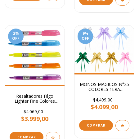
2
%
9
%
OFF
OFF
MOÑOS MÁGICOS N°25
COLORES 1ERA
CALIDAD PARA REGALO
Resaltadores Filgo
STENDY PACK X 100
$4.499,00
Lighter Fine Colores
UNI
$4.099,00
Flúo
$4.069,00
$3.999,00
COMPRAR
COMPRAR