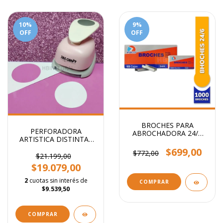
10
%
9
%
OFF
OFF
BROCHES PARA
PERFORADORA
ABROCHADORA 24/6
ARTISTICA DISTINTAS
x1000
FORMAS 5CM
$699,00
$772,00
$21.199,00
$19.079,00
2
cuotas sin interés de
COMPRAR
$9.539,50
COMPRAR