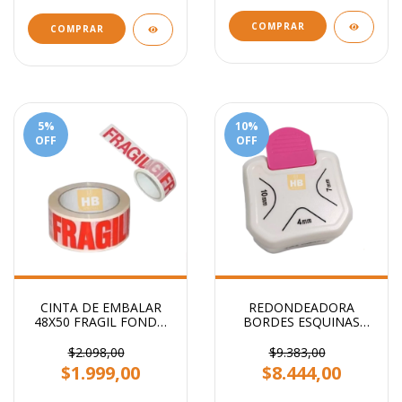
COMPRAR
COMPRAR
5
%
10
%
OFF
OFF
CINTA DE EMBALAR
REDONDEADORA
48X50 FRAGIL FONDO
BORDES ESQUINAS
BLANCO STENDY
PUNTAS 3 EN 1
PRIMERA CALIDAD
$2.098,00
$9.383,00
$1.999,00
$8.444,00