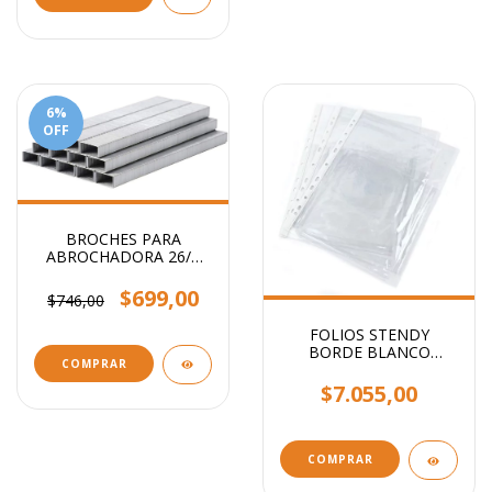
6
%
OFF
BROCHES PARA
ABROCHADORA 26/6
x1000
$699,00
$746,00
FOLIOS STENDY
BORDE BLANCO
COMPRAR
OFICIO 40 MIC X100
UNIDADES
$7.055,00
COMPRAR