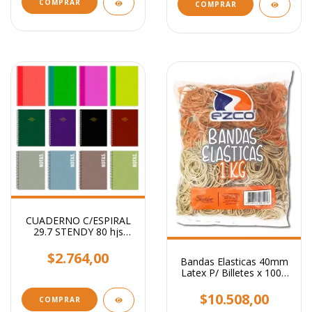
COMPRAR
CUADERNO C/ESPIRAL
29.7 STENDY 80 hjs
RAYADO / Lisos
Surtidos
$2.764,00
Bandas Elasticas 40mm
Latex P/ Billetes x 1000
Grs
$10.508,00
COMPRAR