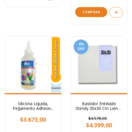
4
%
OFF
Silicona Líquida,
Bastidor Entelado
Pegamento Adhesivo
Stendy 30x30 Cm Lienzo
Transparente x 250 ml.
Para Pintar Cuadros
$3.673,00
$4.578,00
$4.399,00