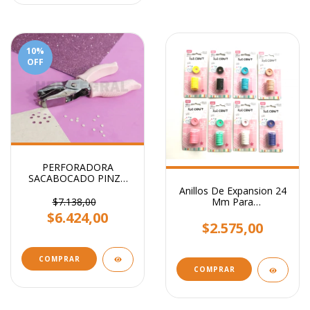
10
%
OFF
PERFORADORA
SACABOCADO PINZA
CIRCULO 3mm - Ideal
Anillos De Expansion 24
etiquetas
$7.138,00
Mm Para
Encuadernacion x 8
$6.424,00
Unidades.
$2.575,00
COMPRAR