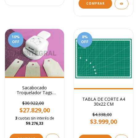
10
%
8
%
OFF
OFF
Sacabocado
Troquelador Tags
Intercambiables
TABLA DE CORTE A4
Regulable
$30.922,00
30x22 CM
$27.829,00
$4.338,00
3
cuotas sin interés de
$3.999,00
$9.276,33