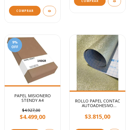
COMPRAR
9
%
OFF
PAPEL MISIONERO
STENDY A4
ROLLO PAPEL CONTAC
AUTOADHESIVO
GLITTER STENDY 2MTS
$4.927,00
X 45CM
$3.815,00
$4.499,00