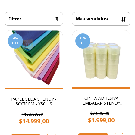
Filtrar
4
%
0
%
OFF
OFF
CINTA ADHESIVA
PAPEL SEDA STENDY -
EMBALAR STENDY
50X70CM - X50HJS
48x100 TRANSPARENTE
$2.005,00
$15.689,00
$1.999,00
$14.999,00