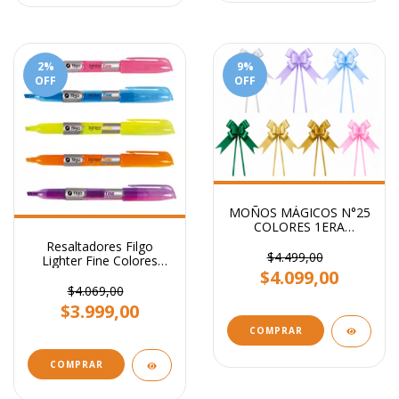
2
%
9
%
OFF
OFF
MOÑOS MÁGICOS N°25
COLORES 1ERA
CALIDAD PARA REGALO
Resaltadores Filgo
STENDY PACK X 100
$4.499,00
Lighter Fine Colores
UNI
$4.099,00
Flúo
$4.069,00
$3.999,00
COMPRAR
COMPRAR