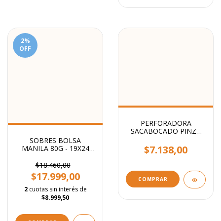
2
%
OFF
PERFORADORA
SACABOCADO PINZA
CIRCULO 5mm - Ideal
SOBRES BOLSA
etiquetas
$7.138,00
MANILA 80G - 19X24
CM
$18.460,00
$17.999,00
2
cuotas sin interés de
$8.999,50