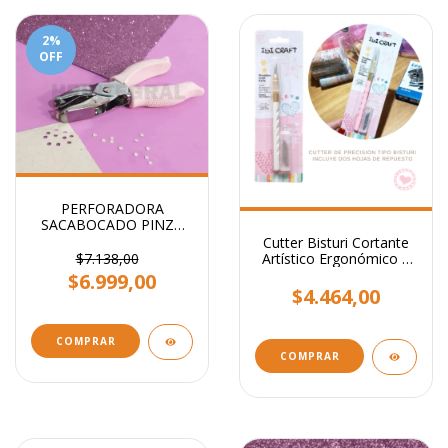
2
%
OFF
PERFORADORA
SACABOCADO PINZA
CIRCULO 3mm - Ideal
Cutter Bisturi Cortante
etiquetas
$7.138,00
Artístico Ergonómico +
2 Cuchillas
$6.999,00
$4.464,00
COMPRAR