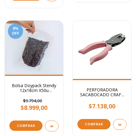
8
%
OFF
Bolsa Doypack Stendy
PERFORADORA
12x18cm X50u
SACABOCADO CRAFT
Transparente
CIRCULO 1.6mm
$9.794,00
$7.138,00
$8.999,00
COMPRAR