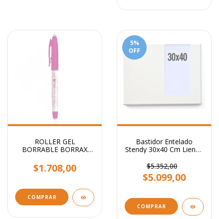
5
%
OFF
ROLLER GEL
Bastidor Entelado
BORRABLE BORRAX
Stendy 30x40 Cm Lienzo
FILGO
Para Pintar
$1.708,00
$5.352,00
$5.099,00
COMPRAR