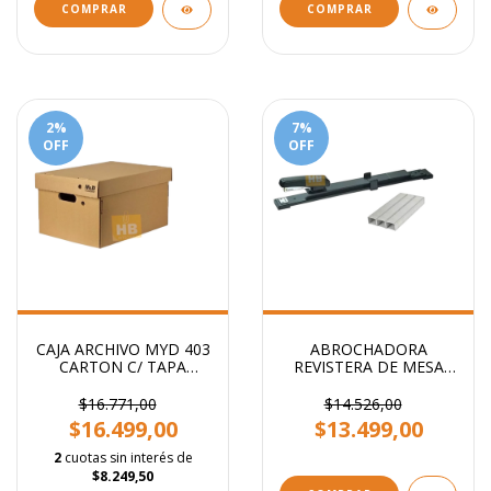
COMPRAR
COMPRAR
2
%
7
%
OFF
OFF
CAJA ARCHIVO MYD 403
ABROCHADORA
CARTON C/ TAPA
REVISTERA DE MESA
AMERICANA 42X32X25
BRAZO LARGO
CM
$16.771,00
$14.526,00
$16.499,00
$13.499,00
2
cuotas sin interés de
$8.249,50