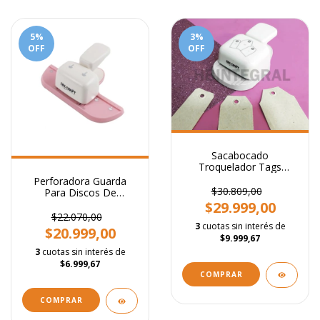
5
%
3
%
OFF
OFF
Sacabocado
Troquelador Tags
Intercambiables
Perforadora Guarda
Regulable
$30.809,00
Para Discos De
Expansión + 8 Anillos
$29.999,00
$22.070,00
3
cuotas sin interés de
$20.999,00
$9.999,67
3
cuotas sin interés de
$6.999,67
COMPRAR