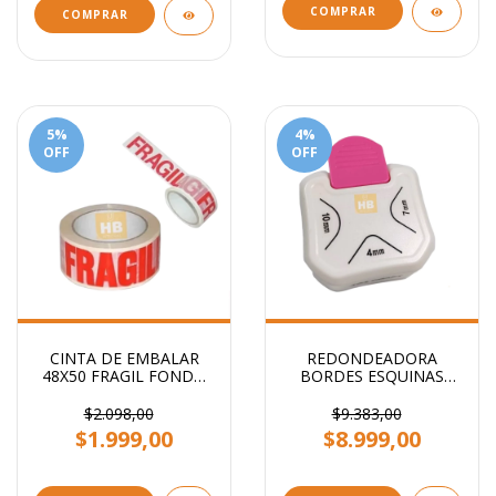
COMPRAR
COMPRAR
5
%
4
%
OFF
OFF
CINTA DE EMBALAR
REDONDEADORA
48X50 FRAGIL FONDO
BORDES ESQUINAS
BLANCO STENDY
PUNTAS 3 EN 1
PRIMERA CALIDAD
$2.098,00
$9.383,00
$1.999,00
$8.999,00