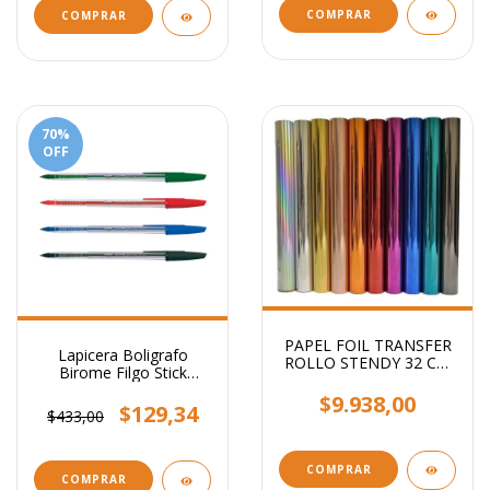
COMPRAR
COMPRAR
70
%
OFF
PAPEL FOIL TRANSFER
Lapicera Boligrafo
ROLLO STENDY 32 CM
Birome Filgo Stick
X 5 MTS
Medium 1mm
$9.938,00
$129,34
$433,00
COMPRAR
COMPRAR