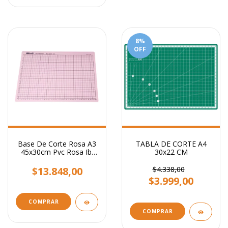
8
%
OFF
Base De Corte Rosa A3
TABLA DE CORTE A4
45x30cm Pvc Rosa Ibi
30x22 CM
Craft Scrapbooking
$13.848,00
$4.338,00
$3.999,00