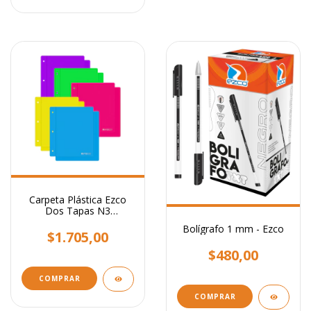
Carpeta Plástica Ezco
Dos Tapas N3
Polipropileno / Bolsa
Bolígrafo 1 mm - Ezco
Individual
$1.705,00
$480,00
COMPRAR
COMPRAR