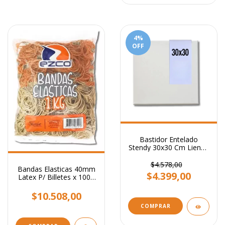
4
%
OFF
Bastidor Entelado
Stendy 30x30 Cm Lienzo
Para Pintar Cuadros
$4.578,00
Bandas Elasticas 40mm
$4.399,00
Latex P/ Billetes x 1000
Grs
$10.508,00