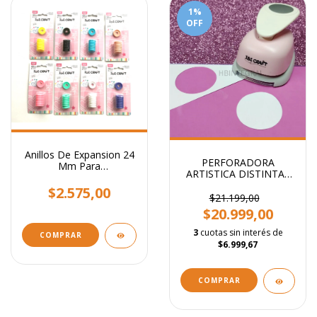
1
%
OFF
Anillos De Expansion 24
PERFORADORA
Mm Para
ARTISTICA DISTINTAS
Encuadernacion x 8
FORMAS 5CM
Unidades.
$2.575,00
$21.199,00
$20.999,00
3
cuotas sin interés de
COMPRAR
$6.999,67
COMPRAR