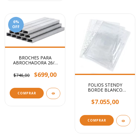
6
%
OFF
BROCHES PARA
ABROCHADORA 26/6
x1000
$699,00
$746,00
FOLIOS STENDY
BORDE BLANCO
COMPRAR
OFICIO 40 MIC X100
UNIDADES
$7.055,00
COMPRAR