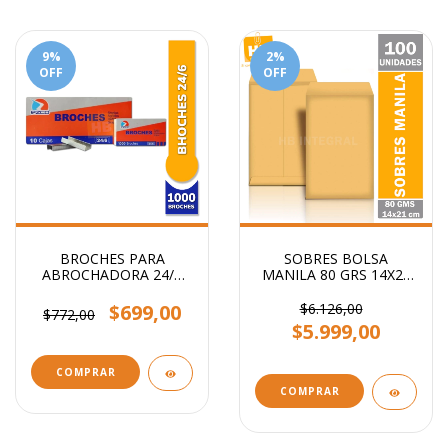
9
%
2
%
OFF
OFF
BROCHES PARA
SOBRES BOLSA
ABROCHADORA 24/6
MANILA 80 GRS 14X21
x1000
CM
$699,00
$6.126,00
$772,00
$5.999,00
COMPRAR
COMPRAR