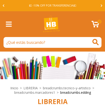
A -
💵 -10% OFF POR TRANSFERENCIA💵
0
Inicio
>
LIBRERIA
>
breadcrumbs.tecnico-y-artistico
>
breadcrumbs.marcadores1
>
breadcrumbs.edding
LIBRERIA