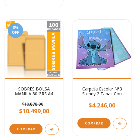
3
%
OFF
SOBRES BOLSA
Carpeta Escolar N°3
MANILA 80 GRS A4
Stendy 2 Tapas Con
23x32 CM
Relieve 3 Anillos
$10.878,00
$4.246,00
$10.499,00
COMPRAR
COMPRAR