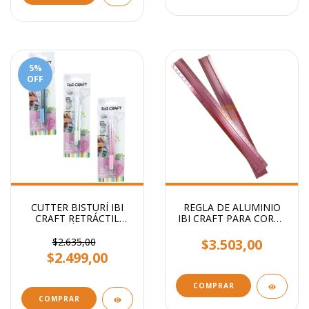
5
%
OFF
CUTTER BISTURÍ IBI
REGLA DE ALUMINIO
CRAFT RETRÁCTIL
IBI CRAFT PARA CORTE
ERGONÓMICO + 1
30CM ROSA
BISTURI DE REPUESTO
$2.635,00
$3.503,00
$2.499,00