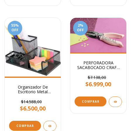
55
%
2
%
OFF
OFF
PERFORADORA
SACABOCADO CRAFT
CORAZON 5MM
$7.138,00
$6.999,00
Organizador De
Escritorio Metal
Portalapiz Stendy
Portataco Negro 3
$14.588,00
COMPRAR
Cavidades
$6.500,00