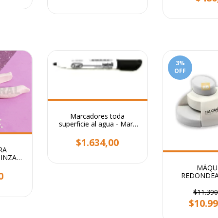
3
%
OFF
Marcadores toda
superficie al agua - Mark
All Trabi
$1.634,00
RA
INZA
Ideal
MÁQU
0
REDONDEA
ESQUINERO
$11.390
$10.99