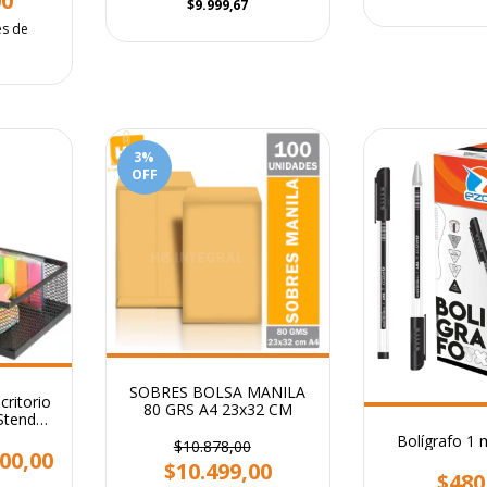
00
$9.999,67
és de
3
%
OFF
SOBRES BOLSA MANILA
ritorio
80 GRS A4 23x32 CM
Stendy
ro 3
Bolígrafo 1
$10.878,00
500,00
$10.499,00
$480