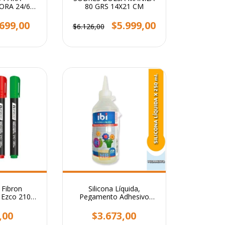
RA 24/6
80 GRS 14X21 CM
00
699,00
$5.999,00
$6.126,00
 Fibron
Silicona Líquida,
 Ezco 210
Pegamento Adhesivo
selada
Transparente x 250 ml.
,00
$3.673,00