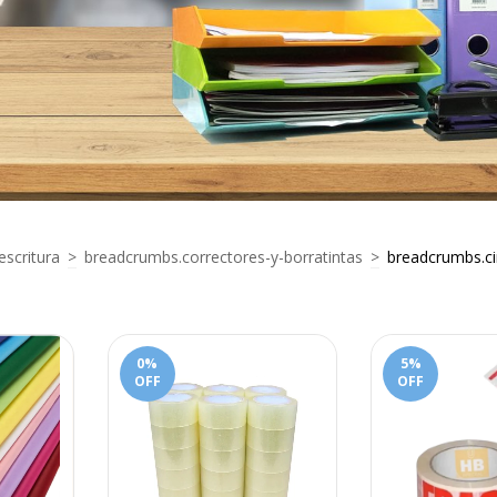
scritura
>
breadcrumbs.correctores-y-borratintas
>
breadcrumbs.ci
0
%
5
%
OFF
OFF