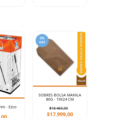
2
%
OFF
SOBRES BOLSA MANILA
80G - 19X24 CM
 mm - Ezco
$18.460,00
$17.999,00
,00