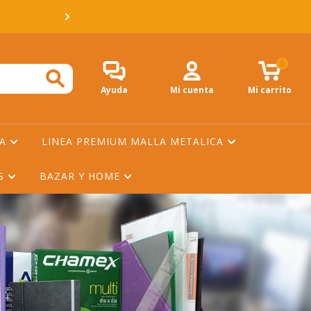
💳 3 Y 6 CUOTAS SIN 
0
Ayuda
Mi cuenta
Mi carrito
NA
LINEA PREMIUM MALLA METALICA
ES
BAZAR Y HOME