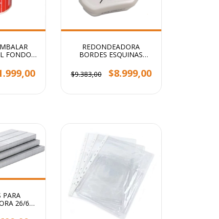
EMBALAR
REDONDEADORA
IL FONDO
BORDES ESQUINAS
STENDY
PUNTAS 3 EN 1 PRIMERA
CALIDAD
1.999,00
$8.999,00
$9.383,00
 PARA
RA 26/6
00