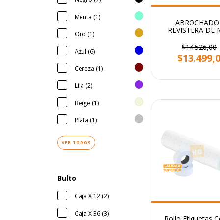
Menta (1)
ABROCHADO
REVISTERA DE 
Oro (1)
BRAZO LAR
$14.526,00
Azul (6)
$13.499,
Cereza (1)
Lila (2)
Beige (1)
Plata (1)
VER TODOS
Bulto
Caja X 12 (2)
Caja X 36 (3)
Rollo Etiquetas C