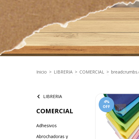
Inicio
>
LIBRERIA
>
COMERCIAL
>
breadcrumbs.e
LIBRERIA
4
%
OFF
COMERCIAL
Adhesivos
Abrochadoras y