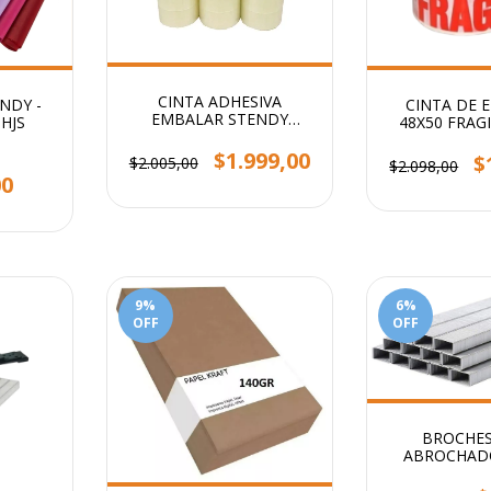
CINTA ADHESIVA
NDY -
CINTA DE 
EMBALAR STENDY
0HJS
48X50 FRAG
48x100 TRANSPARENTE
BLANCO 
$1.999,00
$
$2.005,00
$2.098,00
00
9
%
6
%
OFF
OFF
BROCHES
ABROCHADO
x10