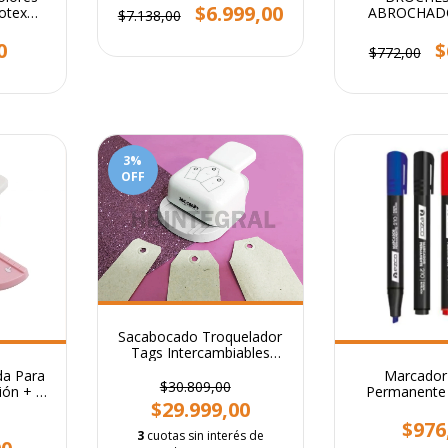
etiquetas
$6.999,00
otex
ABROCHADO
$7.138,00
x10
0
$
$772,00
3
%
OFF
Sacabocado Troquelador
Tags Intercambiables
Regulable
da Para
Marcador
$30.809,00
ión + 8
Permanente
$29.999,00
Punta Bi
$976
3
cuotas sin interés de