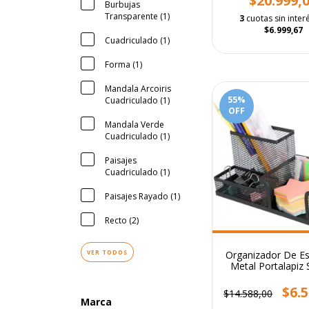
$20.999,
Burbujas
Transparente (1)
3
cuotas sin inter
$6.999,67
Cuadriculado (1)
Forma (1)
Mandala Arcoiris
55
%
Cuadriculado (1)
OFF
Mandala Verde
Cuadriculado (1)
Paisajes
Cuadriculado (1)
Paisajes Rayado (1)
Recto (2)
Organizador De Esc
VER TODOS
Metal Portalapiz 
Portataco Neg
Cavidades
$6.
$14.588,00
Marca