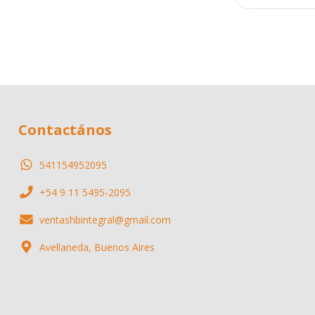
Contactános
541154952095
+54 9 11 5495-2095
ventashbintegral@gmail.com
Avellaneda, Buenos Aires