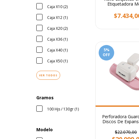
Etiquetadora M
Caja X10 (2)
X10.000
$7.434,0
Caja X12 (1)
Caja X20 (2)
Caja X36 (1)
5
%
Caja X40 (1)
OFF
Caja X50 (1)
VER TODOS
Gramos
100 Hjs / 130gr (1)
Perforadora Guar
Discos De Expans
Anillos
Modelo
$22.070,00