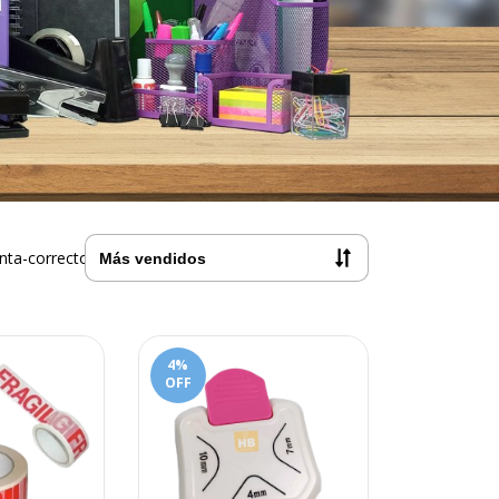
nta-correctora
4
%
OFF