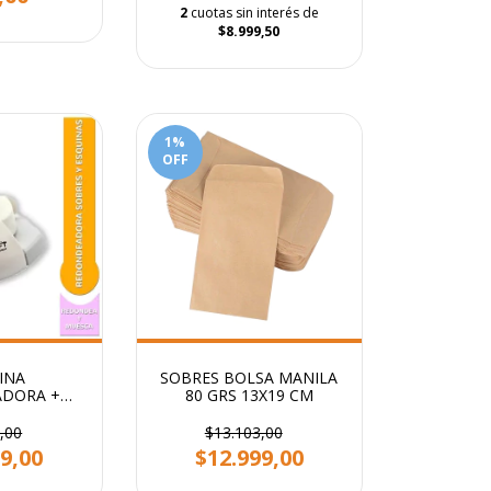
2
cuotas sin interés de
$8.999,50
1
%
OFF
INA
SOBRES BOLSA MANILA
DORA +
80 GRS 13X19 CM
 SUNLIT
,00
$13.103,00
9,00
$12.999,00