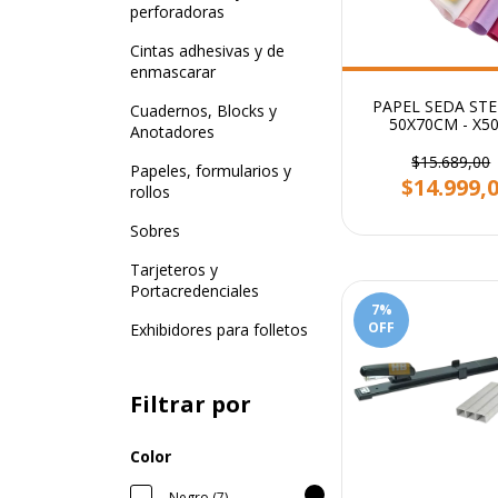
perforadoras
Cintas adhesivas y de
enmascarar
PAPEL SEDA STE
Cuadernos, Blocks y
50X70CM - X5
Anotadores
$15.689,00
Papeles, formularios y
$14.999,
rollos
Sobres
Tarjeteros y
Portacredenciales
7
%
OFF
Exhibidores para folletos
Filtrar por
Color
Negro (7)