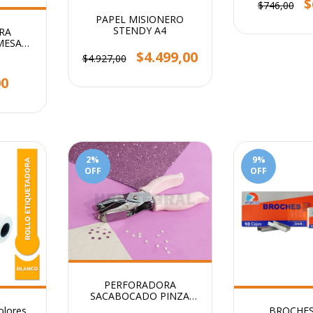
$
$746,00
PAPEL MISIONERO
STENDY A4
RA
MESA
$4.499,00
GO
$4.927,00
00
2
%
9
%
OFF
OFF
PERFORADORA
SACABOCADO PINZA
CIRCULO 3mm - Ideal
olores
BROCHES