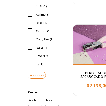
3892 (1)
Acrimet (1)
Bakco (2)
Carioca (1)
Copy Plus (3)
Dasa (1)
Ezco (12)
Fg (1)
PERFORADO
VER TODOS
SACABOCADO P
CIRCULO 5mm - 
etiquetas
$7.138,0
Precio
Desde
Hasta