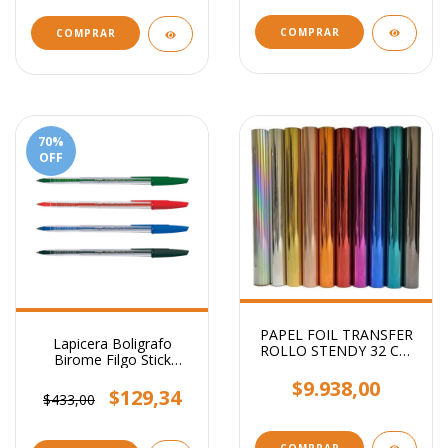
COMPRAR
COMPRAR
70
%
OFF
PAPEL FOIL TRANSFER
Lapicera Boligrafo
ROLLO STENDY 32 CM
Birome Filgo Stick
X 5 MTS
Medium 1mm
$9.938,00
$129,34
$433,00
COMPRAR