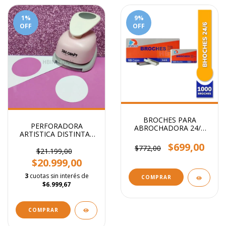
1
%
9
%
OFF
OFF
BROCHES PARA
PERFORADORA
ABROCHADORA 24/6
ARTISTICA DISTINTAS
x1000
FORMAS 5CM
$699,00
$772,00
$21.199,00
$20.999,00
3
cuotas sin interés de
COMPRAR
$6.999,67
COMPRAR