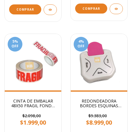
COMPRAR
COMPRAR
5
%
4
%
OFF
OFF
CINTA DE EMBALAR
REDONDEADORA
48X50 FRAGIL FONDO
BORDES ESQUINAS
BLANCO STENDY
PUNTAS 3 EN 1
PRIMERA CALIDAD
$2.098,00
$9.383,00
$1.999,00
$8.999,00