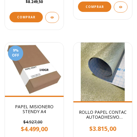
$8.249,50
COMPRAR
9
%
OFF
PAPEL MISIONERO
STENDY A4
ROLLO PAPEL CONTAC
AUTOADHESIVO
GLITTER STENDY 2MTS
$4.927,00
X 45CM
$3.815,00
$4.499,00