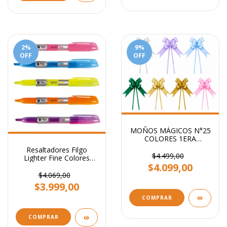
2
%
9
%
OFF
OFF
MOÑOS MÁGICOS N°25
COLORES 1ERA
CALIDAD PARA REGALO
Resaltadores Filgo
STENDY PACK X 100
$4.499,00
Lighter Fine Colores
UNI
$4.099,00
Flúo
$4.069,00
$3.999,00
COMPRAR
COMPRAR