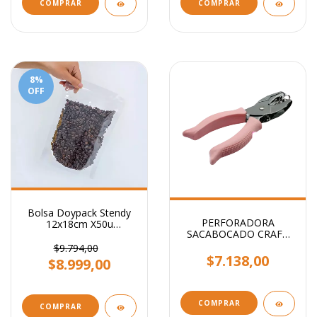
8
%
OFF
Bolsa Doypack Stendy
PERFORADORA
12x18cm X50u
SACABOCADO CRAFT
Transparente
CIRCULO 1.6mm
$9.794,00
$7.138,00
$8.999,00
COMPRAR