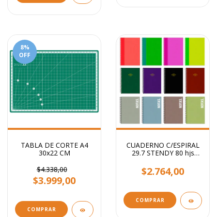
8
%
OFF
TABLA DE CORTE A4
CUADERNO C/ESPIRAL
30x22 CM
29.7 STENDY 80 hjs
RAYADO / Lisos
Surtidos
$4.338,00
$2.764,00
$3.999,00
COMPRAR