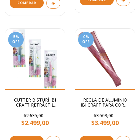
COMPRAR
5
%
0
%
OFF
OFF
CUTTER BISTURÍ IBI
REGLA DE ALUMINIO
CRAFT RETRÁCTIL
IBI CRAFT PARA CORTE
ERGONÓMICO + 1
30CM ROSA
BISTURI DE REPUESTO
$2.635,00
$3.503,00
$2.499,00
$3.499,00