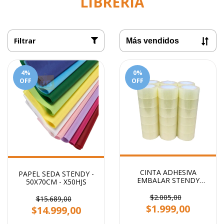
LIBRERIA
Filtrar
4
%
0
%
OFF
OFF
CINTA ADHESIVA
PAPEL SEDA STENDY -
EMBALAR STENDY
50X70CM - X50HJS
48x100 TRANSPARENTE
$2.005,00
$15.689,00
$1.999,00
$14.999,00