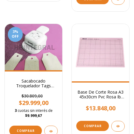
3
%
OFF
Sacabocado
Troquelador Tags
Intercambiables
Base De Corte Rosa A3
Regulable
$30.809,00
45x30cm Pvc Rosa Ibi
Craft Scrapbooking
$29.999,00
$13.848,00
3
cuotas sin interés de
$9.999,67
COMPRAR