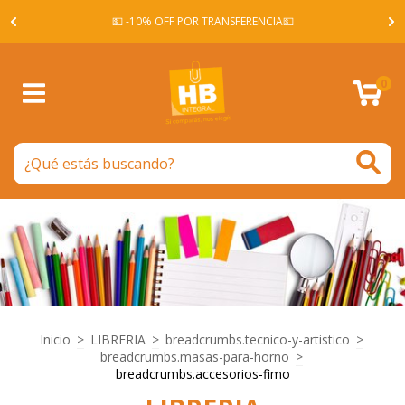
A -
💵 -10% OFF POR TRANSFERENCIA💵
0
Inicio
>
LIBRERIA
>
breadcrumbs.tecnico-y-artistico
>
breadcrumbs.masas-para-horno
>
breadcrumbs.accesorios-fimo