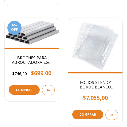
6
%
OFF
BROCHES PARA
ABROCHADORA 26/6
x1000
$699,00
$746,00
FOLIOS STENDY
BORDE BLANCO
COMPRAR
OFICIO 40 MIC X100
UNIDADES
$7.055,00
COMPRAR