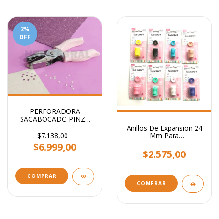
2
%
OFF
PERFORADORA
SACABOCADO PINZA
CIRCULO 3mm - Ideal
Anillos De Expansion 24
etiquetas
$7.138,00
Mm Para
Encuadernacion x 8
$6.999,00
Unidades.
$2.575,00
COMPRAR