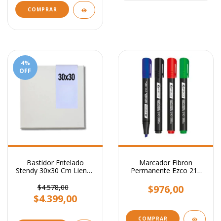
4
%
OFF
Bastidor Entelado
Marcador Fibron
Stendy 30x30 Cm Lienzo
Permanente Ezco 210
Para Pintar Cuadros
Punta Biselada
$4.578,00
$976,00
$4.399,00
COMPRAR