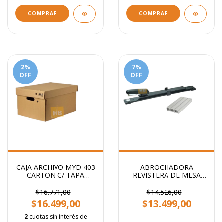
COMPRAR
COMPRAR
2
%
7
%
OFF
OFF
CAJA ARCHIVO MYD 403
ABROCHADORA
CARTON C/ TAPA
REVISTERA DE MESA
AMERICANA 42X32X25
BRAZO LARGO
CM
$16.771,00
$14.526,00
$16.499,00
$13.499,00
2
cuotas sin interés de