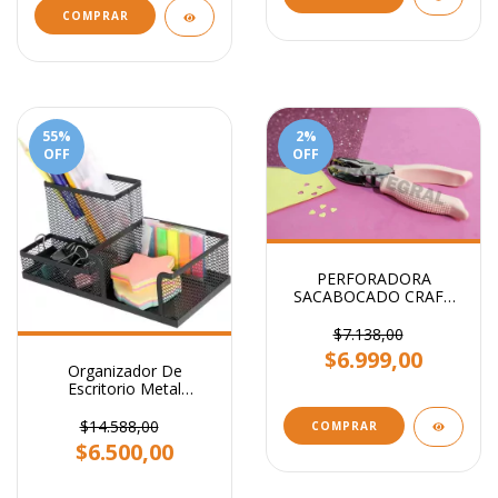
55
%
2
%
OFF
OFF
PERFORADORA
SACABOCADO CRAFT
CORAZON 5MM
$7.138,00
$6.999,00
Organizador De
Escritorio Metal
Portalapiz Stendy
Portataco Negro 3
$14.588,00
COMPRAR
Cavidades
$6.500,00