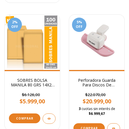
2
%
5
%
OFF
OFF
SOBRES BOLSA
Perforadora Guarda
MANILA 80 GRS 14X21
Para Discos De
CM
Expansión + 8 Anillos
$6.126,00
$22.070,00
$5.999,00
$20.999,00
3
cuotas sin interés de
$6.999,67
COMPRAR