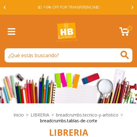
A -
💵 -10% OFF POR TRANSFERENCIA💵
0
Inicio
>
LIBRERIA
>
breadcrumbs.tecnico-y-artistico
>
breadcrumbs.tablas-de-corte
LIBRERIA