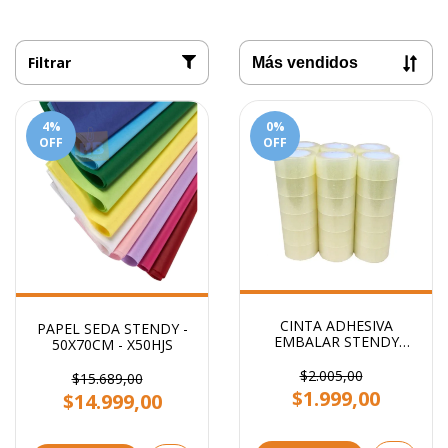
Filtrar
4
%
0
%
OFF
OFF
CINTA ADHESIVA
PAPEL SEDA STENDY -
EMBALAR STENDY
50X70CM - X50HJS
48x100 TRANSPARENTE
$2.005,00
$15.689,00
$1.999,00
$14.999,00