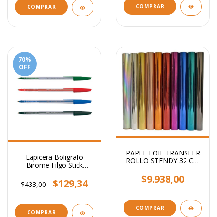
COMPRAR
COMPRAR
70
%
OFF
PAPEL FOIL TRANSFER
Lapicera Boligrafo
ROLLO STENDY 32 CM
Birome Filgo Stick
X 5 MTS
Medium 1mm
$9.938,00
$129,34
$433,00
COMPRAR
COMPRAR