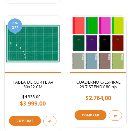
8
%
OFF
TABLA DE CORTE A4
CUADERNO C/ESPIRAL
30x22 CM
29.7 STENDY 80 hjs
RAYADO / Lisos
Surtidos
$4.338,00
$2.764,00
$3.999,00
COMPRAR