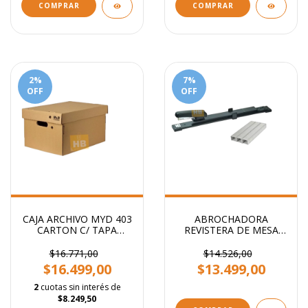
COMPRAR
COMPRAR
2
%
7
%
OFF
OFF
CAJA ARCHIVO MYD 403
ABROCHADORA
CARTON C/ TAPA
REVISTERA DE MESA
AMERICANA 42X32X25
BRAZO LARGO
CM
$16.771,00
$14.526,00
$16.499,00
$13.499,00
2
cuotas sin interés de
$8.249,50