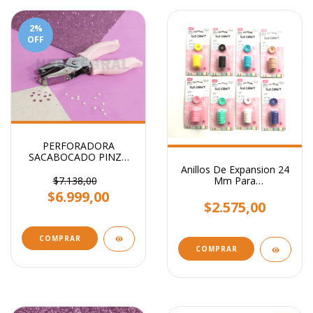
2
%
OFF
PERFORADORA
SACABOCADO PINZA
CIRCULO 3mm - Ideal
Anillos De Expansion 24
etiquetas
$7.138,00
Mm Para
Encuadernacion x 8
$6.999,00
Unidades.
$2.575,00
COMPRAR