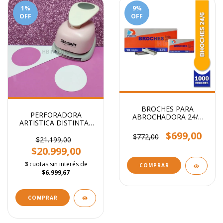
1
%
9
%
OFF
OFF
BROCHES PARA
PERFORADORA
ABROCHADORA 24/6
ARTISTICA DISTINTAS
x1000
FORMAS 5CM
$699,00
$772,00
$21.199,00
$20.999,00
3
cuotas sin interés de
COMPRAR
$6.999,67
COMPRAR