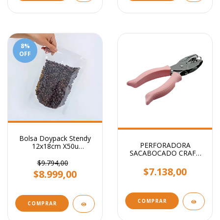
8
%
OFF
Bolsa Doypack Stendy
PERFORADORA
12x18cm X50u
SACABOCADO CRAFT
Transparente
CIRCULO 1.6mm
$9.794,00
$7.138,00
$8.999,00
COMPRAR