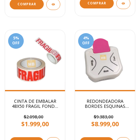
COMPRAR
COMPRAR
5
%
4
%
OFF
OFF
CINTA DE EMBALAR
REDONDEADORA
48X50 FRAGIL FONDO
BORDES ESQUINAS
BLANCO STENDY
PUNTAS 3 EN 1
PRIMERA CALIDAD
$2.098,00
$9.383,00
$1.999,00
$8.999,00