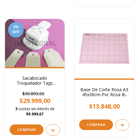
3
%
OFF
Sacabocado
Troquelador Tags
Intercambiables
Base De Corte Rosa A3
Regulable
$30.809,00
45x30cm Pvc Rosa Ibi
Craft Scrapbooking
$29.999,00
$13.848,00
3
cuotas sin interés de
$9.999,67
COMPRAR