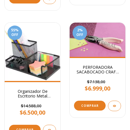
55
%
2
%
OFF
OFF
PERFORADORA
SACABOCADO CRAFT
CORAZON 5MM
$7.138,00
$6.999,00
Organizador De
Escritorio Metal
Portalapiz Stendy
Portataco Negro 3
$14.588,00
COMPRAR
Cavidades
$6.500,00