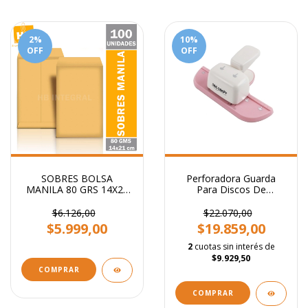
2
%
10
%
OFF
OFF
SOBRES BOLSA
Perforadora Guarda
MANILA 80 GRS 14X21
Para Discos De
CM
Expansión + 8 Anillos
$6.126,00
$22.070,00
$5.999,00
$19.859,00
2
cuotas sin interés de
$9.929,50
COMPRAR