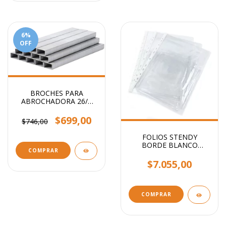
6
%
OFF
BROCHES PARA
ABROCHADORA 26/6
x1000
$699,00
$746,00
FOLIOS STENDY
BORDE BLANCO
COMPRAR
OFICIO 40 MIC X100
UNIDADES
$7.055,00
COMPRAR