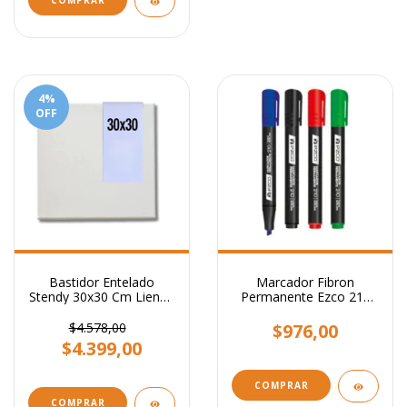
4
%
OFF
Bastidor Entelado
Marcador Fibron
Stendy 30x30 Cm Lienzo
Permanente Ezco 210
Para Pintar Cuadros
Punta Biselada
$4.578,00
$976,00
$4.399,00
COMPRAR