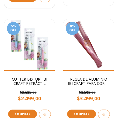
5
%
0
%
OFF
OFF
CUTTER BISTURÍ IBI
REGLA DE ALUMINIO
CRAFT RETRÁCTIL
IBI CRAFT PARA CORTE
ERGONÓMICO + 1
30CM ROSA
BISTURI DE REPUESTO
$2.635,00
$3.503,00
$2.499,00
$3.499,00