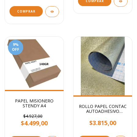
COMPRAR
9
%
OFF
PAPEL MISIONERO
STENDY A4
ROLLO PAPEL CONTAC
AUTOADHESIVO
GLITTER STENDY 2MTS
$4.927,00
X 45CM
$3.815,00
$4.499,00