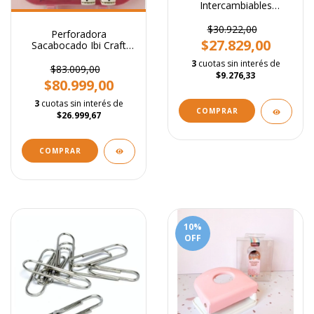
Intercambiables
Regulable
$30.922,00
Perforadora
$27.829,00
Sacabocado Ibi Craft
Alfabeto Abecedario
3
cuotas sin interés de
Valija 26 Letras
$83.009,00
$9.276,33
$80.999,00
3
cuotas sin interés de
$26.999,67
10
%
OFF