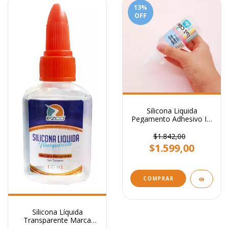
13
%
OFF
Silicona Liquida
Pegamento Adhesivo Ibi
Craft X 100 Ml
$1.842,00
$1.599,00
COMPRAR
Silicona Líquida
Transparente Marca
Ezco 30ml