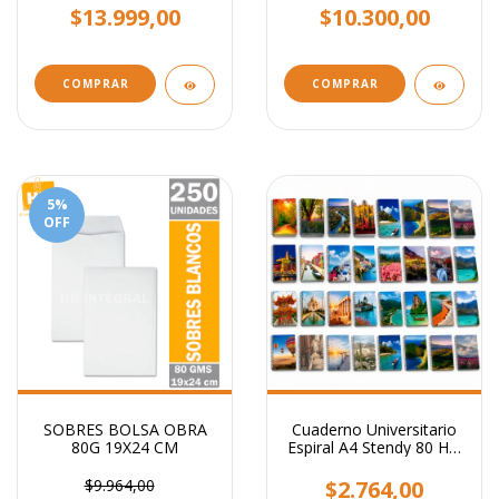
VERTICAL
$13.999,00
$10.300,00
COMPRAR
5
%
OFF
SOBRES BOLSA OBRA
Cuaderno Universitario
80G 19X24 CM
Espiral A4 Stendy 80 Hjs
- Tapas Paisajes
Surtidos
$9.964,00
$2.764,00