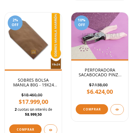
2
%
10
%
OFF
OFF
PERFORADORA
SACABOCADO PINZA
CIRCULO 5mm - Ideal
SOBRES BOLSA
etiquetas
$7.138,00
MANILA 80G - 19X24
CM
$6.424,00
$18.460,00
$17.999,00
2
cuotas sin interés de
$8.999,50
COMPRAR