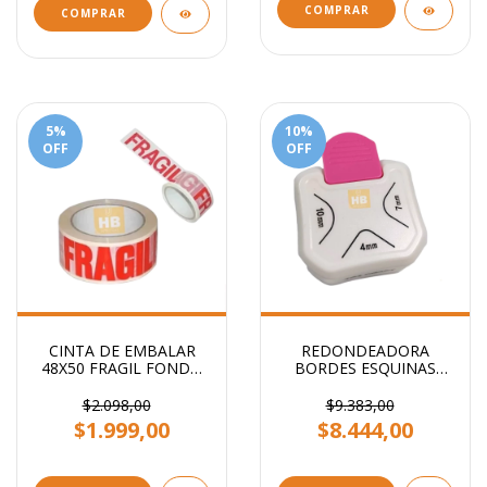
COMPRAR
COMPRAR
5
%
10
%
OFF
OFF
CINTA DE EMBALAR
REDONDEADORA
48X50 FRAGIL FONDO
BORDES ESQUINAS
BLANCO STENDY
PUNTAS 3 EN 1
PRIMERA CALIDAD
$2.098,00
$9.383,00
$1.999,00
$8.444,00