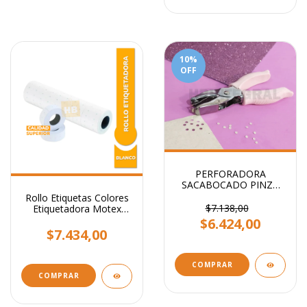
10
%
OFF
PERFORADORA
SACABOCADO PINZA
CIRCULO 3mm - Ideal
Rollo Etiquetas Colores
etiquetas
$7.138,00
Etiquetadora Motex
X10.000
$6.424,00
$7.434,00
COMPRAR