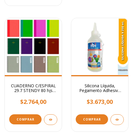
CUADERNO C/ESPIRAL
Silicona Líquida,
29.7 STENDY 80 hjs
Pegamento Adhesivo
RAYADO / Lisos
Transparente x 250 ml.
Surtidos
$2.764,00
$3.673,00
COMPRAR