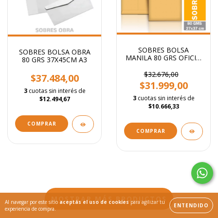
SOBRES BOLSA
SOBRES BOLSA OBRA
MANILA 80 GRS OFICIO
80 GRS 37X45CM A3
27x37 Cm
$32.676,00
$37.484,00
$31.999,00
3
cuotas sin interés de
3
cuotas sin interés de
$12.494,67
$10.666,33
COMPRAR
COMPRAR
MOSTRAR MÁS PRODUCTOS
Al navegar por este sitio
aceptás el uso de cookies
para agilizar tu
ENTENDIDO
experiencia de compra.