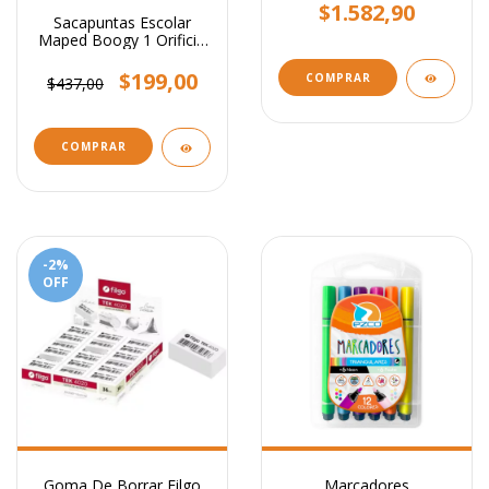
$1.582,90
Sacapuntas Escolar
Maped Boogy 1 Orificio
Sin Deposito
$199,00
COMPRAR
$437,00
COMPRAR
-2
%
OFF
Goma De Borrar Filgo
Marcadores