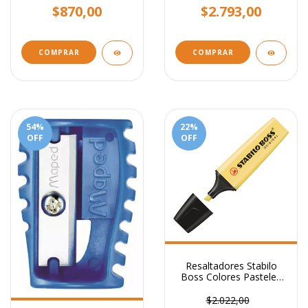
$870,00
$2.793,00
COMPRAR
54
%
22
%
OFF
OFF
Resaltadores Stabilo
Boss Colores Pasteles
Variados
$2.022,00