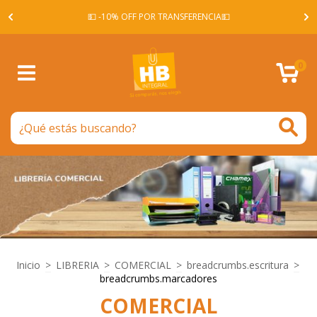
A -
💵 -10% OFF POR TRANSFERENCIA💵
0
Inicio
>
LIBRERIA
>
COMERCIAL
>
breadcrumbs.escritura
>
breadcrumbs.marcadores
COMERCIAL