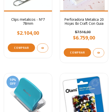
Clips metalicos - Nº7
Perforadora Metalica 20
78mm
Hojas Ibi Craft Con Guia
$2.104,00
$7.516,00
$6.759,00
COMPRAR
10
%
OFF