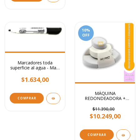
10
%
OFF
Marcadores toda
superficie al agua - Mark
All Trabi
$1.634,00
MÁQUINA
REDONDEADORA +
COMPRAR
ESQUINERO SUNLIT
$11.390,00
$10.249,00