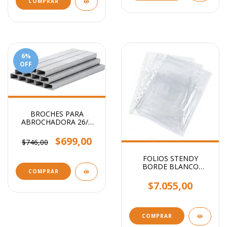
6
%
OFF
BROCHES PARA
ABROCHADORA 26/6
x1000
$699,00
$746,00
FOLIOS STENDY
BORDE BLANCO
COMPRAR
OFICIO 40 MIC X100
UNIDADES
$7.055,00
COMPRAR