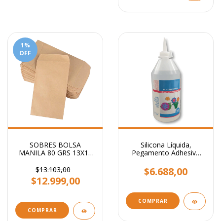
1
%
OFF
SOBRES BOLSA
Silicona Líquida,
MANILA 80 GRS 13X19
Pegamento Adhesivo
CM
Transparente x 500 ml.
$13.103,00
$6.688,00
$12.999,00
COMPRAR