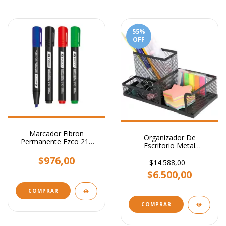
55
%
OFF
Marcador Fibron
Organizador De
Permanente Ezco 210
Escritorio Metal
Punta Biselada
Portalapiz Stendy
$976,00
Portataco Negro 3
$14.588,00
Cavidades
$6.500,00
COMPRAR