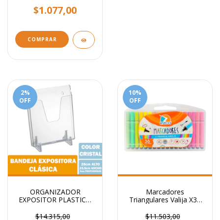
$1.077,00
COMPRAR
2
%
10
%
OFF
OFF
ORGANIZADOR
Marcadores
EXPOSITOR PLASTICO
Triangulares Valija X36
ACRIMET 863 PORTA
Colores Ezco Hermosos!
FOLLETOS SIMPLE
$14.315,00
$11.503,00