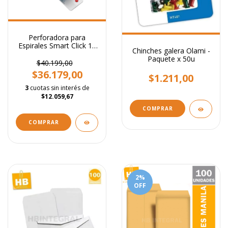
Perforadora para
Espirales Smart Click 10
Chinches galera Olami -
Perfo Tamaño A4 A5
Paquete x 50u
$40.199,00
$36.179,00
$1.211,00
3
cuotas sin interés de
$12.059,67
2
%
OFF