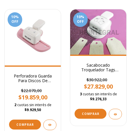
10
%
10
%
OFF
OFF
Sacabocado
Troquelador Tags
Intercambiables
Perforadora Guarda
Regulable
$30.922,00
Para Discos De
Expansión + 8 Anillos
$27.829,00
$22.070,00
3
cuotas sin interés de
$19.859,00
$9.276,33
2
cuotas sin interés de
$9.929,50
COMPRAR