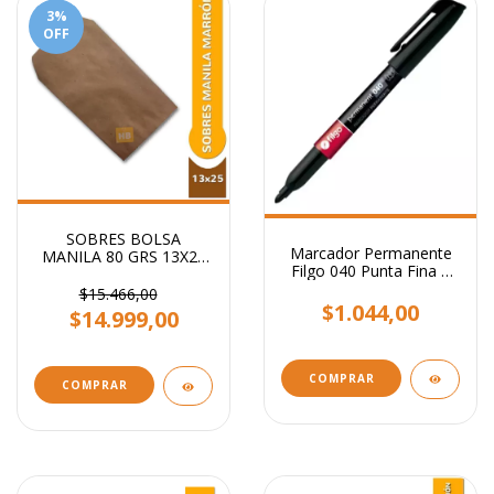
3
%
OFF
SOBRES BOLSA
Marcador Permanente
MANILA 80 GRS 13X25
Filgo 040 Punta Fina 1
CM
Mm
$15.466,00
$1.044,00
$14.999,00
COMPRAR