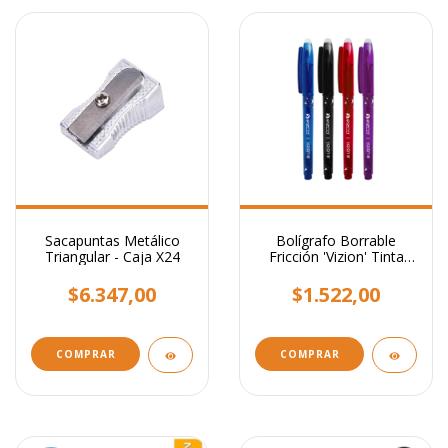
Sacapuntas Metálico
Bolígrafo Borrable
Triangular - Caja X24
Fricción 'Vizion' Tinta
Azul 0,7mm Colores
Surtidos
$6.347,00
$1.522,00
COMPRAR