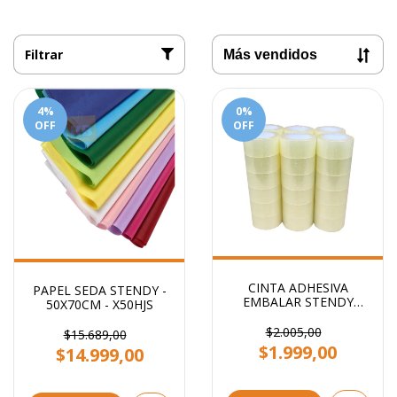
Filtrar
4
%
0
%
OFF
OFF
CINTA ADHESIVA
PAPEL SEDA STENDY -
EMBALAR STENDY
50X70CM - X50HJS
48x100 TRANSPARENTE
$2.005,00
$15.689,00
$1.999,00
$14.999,00