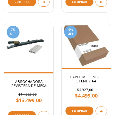
COMPRAR
COMPRAR
7
%
9
%
OFF
OFF
PAPEL MISIONERO
STENDY A4
ABROCHADORA
REVISTERA DE MESA
BRAZO LARGO
$4.927,00
$14.526,00
$4.499,00
$13.499,00
COMPRAR