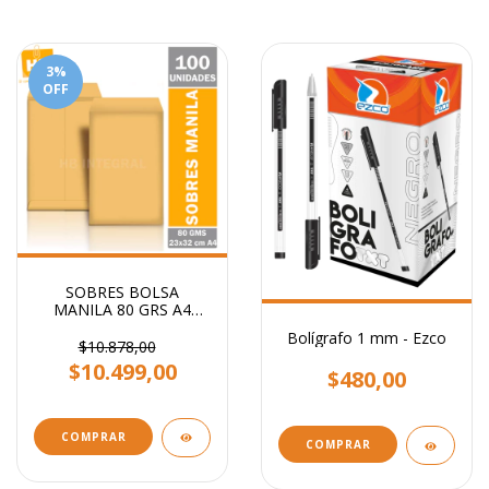
3
%
OFF
SOBRES BOLSA
MANILA 80 GRS A4
23x32 CM
Bolígrafo 1 mm - Ezco
$10.878,00
$10.499,00
$480,00
COMPRAR
COMPRAR