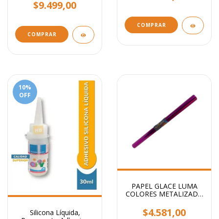
$9.499,00
COMPRAR
COMPRAR
10
%
OFF
PAPEL GLACE LUMA
COLORES METALIZADO
ROLLO 40CM 5MTS
COLORES
$4.581,00
Silicona Líquida,