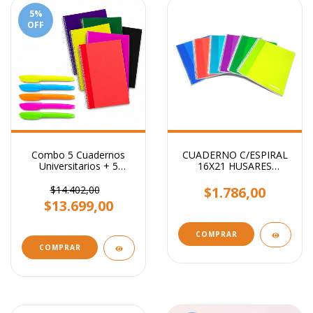
5
%
OFF
Combo 5 Cuadernos
CUADERNO C/ESPIRAL
Universitarios + 5
16X21 HUSARES
Resaltadores
TRENDY 80 hjs
CUADRICULADO
$14.402,00
$1.786,00
$13.699,00
COMPRAR
COMPRAR