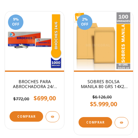
9
%
2
%
OFF
OFF
BROCHES PARA
SOBRES BOLSA
ABROCHADORA 24/6
MANILA 80 GRS 14X21
x1000
CM
$699,00
$6.126,00
$772,00
$5.999,00
COMPRAR
COMPRAR