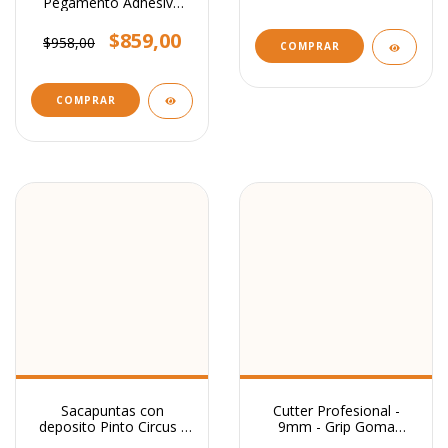
Pegamento Adhesivo
Transparente x 30 ml.
$859,00
$958,00
COMPRAR
COMPRAR
Sacapuntas con
Cutter Profesional -
deposito Pinto Circus -
9mm - Grip Goma
Filgo
Antideslizante