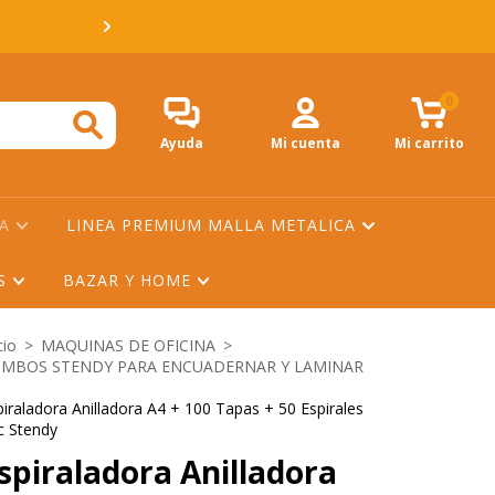
💳 3 Y 6 CUOTAS SIN 
0
Ayuda
Mi cuenta
Mi carrito
NA
LINEA PREMIUM MALLA METALICA
ES
BAZAR Y HOME
cio
>
MAQUINAS DE OFICINA
>
MBOS STENDY PARA ENCUADERNAR Y LAMINAR
piraladora Anilladora A4 + 100 Tapas + 50 Espirales
c Stendy
spiraladora Anilladora