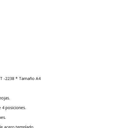
 -2238 * Tamaño A4
hojas.
 4 posiciones.
nes.
de acero templado.