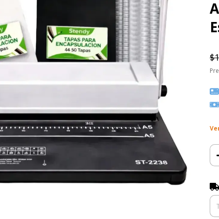
A
E
$1
Pre
Ve
Ent