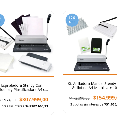
%
10
%
F
OFF
Kit Anilladora Manual Stendy
Espiraladora Stendy Con
Guillotina A4 Metálica + 1
llotina y Plastificadora A4 con
Tapas para Encuadernar y 
Insumos
Espirales
$154.999,
$172.390,00
$307.999,00
23.974,00
3
cuotas sin interés de
$51.666
uotas sin interés de
$102.666,33