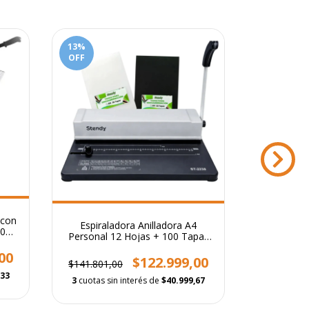
13
%
5
%
OFF
OFF
 con
Espiraladora Anilladora A4
Espiralador
00
Personal 12 Hojas + 100 Tapas
+ Plastif
50
De Regalo
00
$122.999,00
$141.801,00
$256.581,
,33
3
cuotas sin interés de
$40.999,67
3
cuotas s