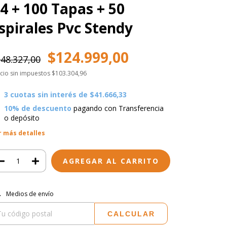
4 + 100 Tapas + 50
spirales Pvc Stendy
$124.999,00
48.327,00
cio sin impuestos
$103.304,96
3
cuotas sin interés de
$41.666,33
10% de descuento
pagando con Transferencia
o depósito
r más detalles
regas para el CP:
CAMBIAR CP
Medios de envío
CALCULAR