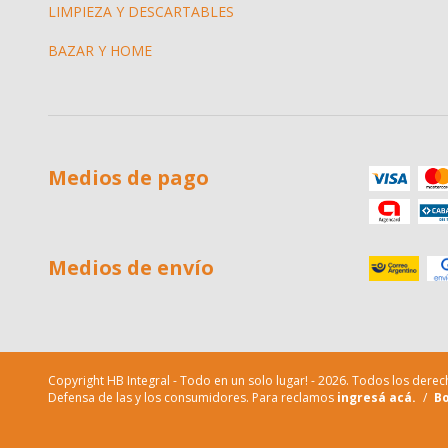
LIMPIEZA Y DESCARTABLES
BAZAR Y HOME
Medios de pago
Medios de envío
Copyright HB Integral - Todo en un solo lugar! - 2026. Todos los dere
Defensa de las y los consumidores. Para reclamos
ingresá acá.
/
Bo