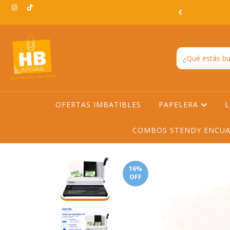
3:00hs EN TODO AMBA -ENVIO GRATIS EN AMBA A PARTIR DE
$200.000
OFERTAS IMBATIBLES
PAPELERA
L
COMBOS STENDY ENCUA
16
%
OFF