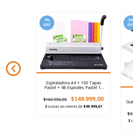
7
%
5
OFF
OF
Espiraladora A4 + 100 Tapas
Pastel + 48 Espirales Pastel 17
mm
ILLADORA
$149.999,00
$160.556,00
S + 100
Gui
3
cuotas sin interés de
$49.999,67
.999,00
$3
$43.333,00
3
c