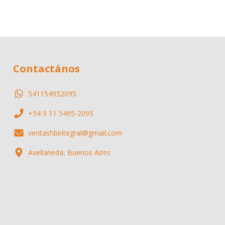
Contactános
541154952095
+54 9 11 5495-2095
ventashbintegral@gmail.com
Avellaneda, Buenos Aires