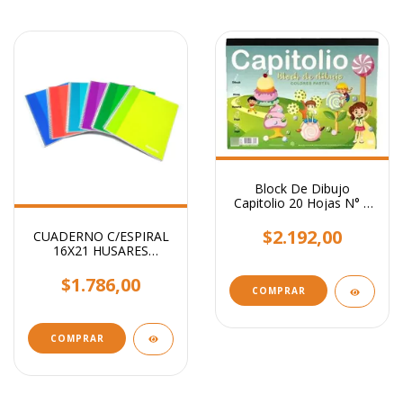
Block De Dibujo
Capitolio 20 Hojas N° 5
Colores Pastel - Husares
$2.192,00
CUADERNO C/ESPIRAL
16X21 HUSARES
TRENDY 80 hjs
CUADRICULADO
$1.786,00
COMPRAR