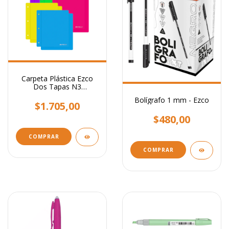
Carpeta Plástica Ezco
Dos Tapas N3
Polipropileno / Bolsa
Bolígrafo 1 mm - Ezco
Individual
$1.705,00
$480,00
COMPRAR
COMPRAR