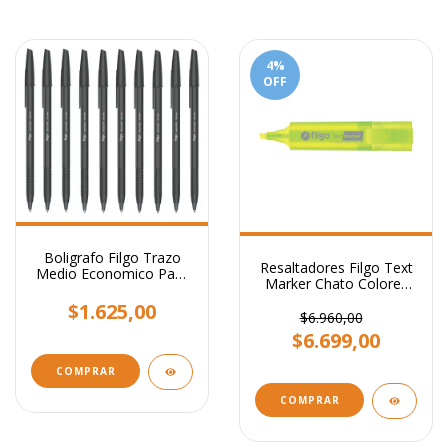
4
%
OFF
Boligrafo Filgo Trazo
Resaltadores Filgo Text
Medio Economico Pack
Marker Chato Colores
X10
Fluo - Caja 12 Unidades
$1.625,00
$6.960,00
$6.699,00
COMPRAR
COMPRAR