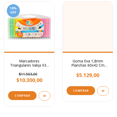
10
%
OFF
Marcadores
Goma Eva 1,8mm
Triangulares Valija X36
Planchas 60x42 Cm
Colores Ezco Hermosos!
Colores Pack X10
$11.503,00
$5.129,00
$10.300,00
COMPRAR