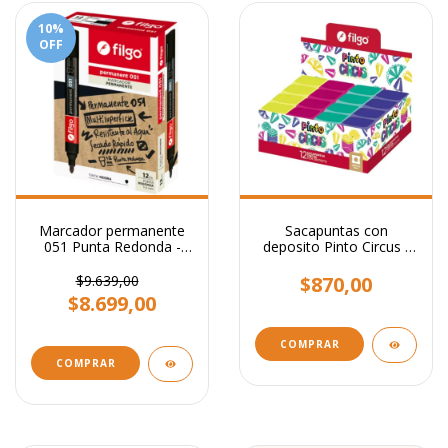
10
%
OFF
Marcador permanente
Sacapuntas con
051 Punta Redonda -
deposito Pinto Circus -
Filgo
Filgo
$9.639,00
$870,00
$8.699,00
COMPRAR
COMPRAR