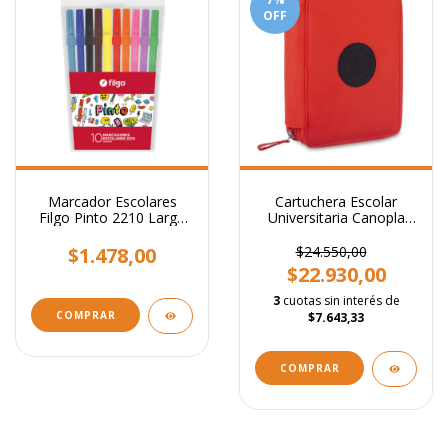
OFF
Marcador Escolares
Cartuchera Escolar
Filgo Pinto 2210 Largo
Universitaria Canopla
X10 Colores Al Agua
Talbot Case Box
$1.478,00
$24.550,00
$22.930,00
3
cuotas sin interés de
$7.643,33
COMPRAR