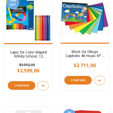
15
%
OFF
Block De Dibujo
Lapiz De Color Maped
Capitolio 48 Hojas N° 5
Infinity School, 12
- Husares
Colores, Para Niños
$2.711,00
$3.052,00
$2.599,00
7
%