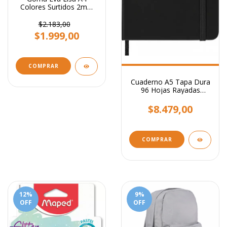
Colores Surtidos 2mm
X10u Calidad Premium
$2.183,00
$1.999,00
Cuaderno A5 Tapa Dura
96 Hojas Rayadas
Libreta
$8.479,00
COMPRAR
12
%
9
%
OFF
OFF