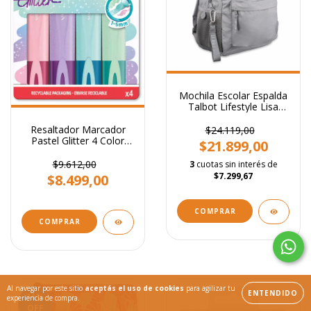
Mochila Escolar Espalda
Talbot Lifestyle Lisa
Colores 40cm
Resaltador Marcador
$24.119,00
Pastel Glitter 4 Color
$21.899,00
Maped Punta Bisel
$9.612,00
3
cuotas sin interés de
$7.299,67
$8.499,00
COMPRAR
Al navegar por este sitio
aceptás el uso de cookies
para agilizar tu
ENTENDIDO
11
%
experiencia de compra.
OFF