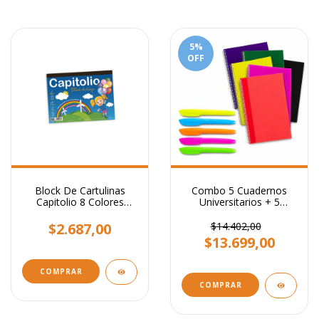
5
%
OFF
Block De Cartulinas
Combo 5 Cuadernos
Capitolio 8 Colores
Universitarios + 5
30x22cm 24 Hojas N5
Resaltadores
$2.687,00
$14.402,00
$13.699,00
COMPRAR