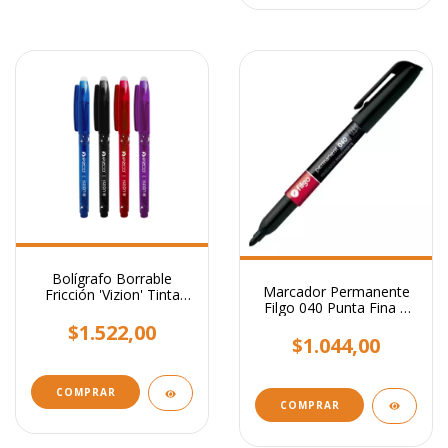
Bolígrafo Borrable
Marcador Permanente
Fricción 'Vizion' Tinta
Filgo 040 Punta Fina 1
Azul 0,7mm Colores
Mm
Surtidos
$1.522,00
$1.044,00
COMPRAR