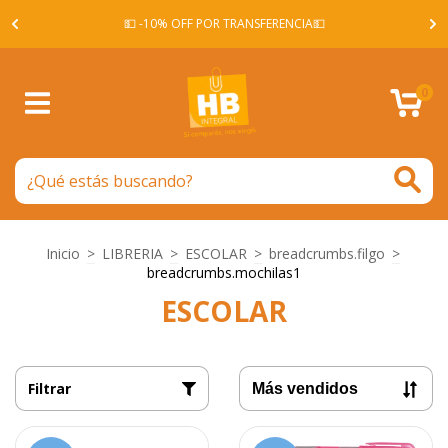
A -
💵 -10% OFF POR TRANSFERENCIA💵
0
Inicio
>
LIBRERIA
>
ESCOLAR
>
breadcrumbs.filgo
>
breadcrumbs.mochilas1
ESCOLAR
Filtrar