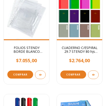
FOLIOS STENDY
CUADERNO C/ESPIRAL
BORDE BLANCO
29.7 STENDY 80 hjs
OFICIO 40 MIC X100
RAYADO / Lisos
UNIDADES
Surtidos
$7.055,00
$2.764,00
COMPRAR
COMPRAR