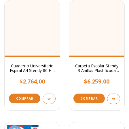
Cuaderno Universitario
Carpeta Escolar Stendy
Espiral A4 Stendy 80 Hjs
3 Anillos Plastificada
- Tapas Paisajes
Con Relieve
Surtidos
$2.764,00
$6.259,00
COMPRAR
COMPRAR