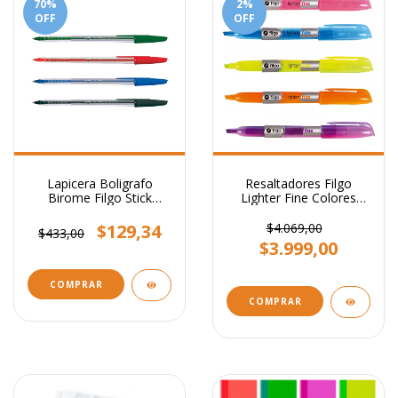
70
%
2
%
OFF
OFF
Lapicera Boligrafo
Resaltadores Filgo
Birome Filgo Stick
Lighter Fine Colores
Medium 1mm
Flúo
$129,34
$4.069,00
$433,00
$3.999,00
COMPRAR
COMPRAR