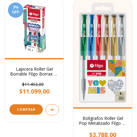
3
%
OFF
Lapicera Roller Gel
Borrable Filgo Borrax Se
Sunset X 12u
$11.453,00
$11.099,00
Bolígrafos Roller Gel
Pop Metalizado Filgo X6
Unidades
$3.788,00