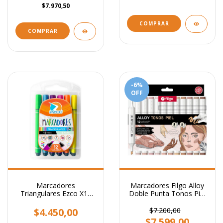
$7.970,50
COMPRAR
COMPRAR
-6
%
OFF
Marcadores
Marcadores Filgo Alloy
Triangulares Ezco X12
Doble Punta Tonos Piel
Colores 6 Pastel + 6
X 12 Unidades
Neón
$4.450,00
$7.200,00
$7.599,00