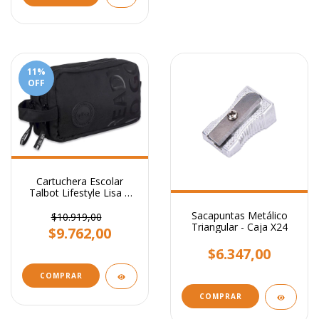
11
%
OFF
Cartuchera Escolar
Talbot Lifestyle Lisa 2
Cierres Varios Colores
Sacapuntas Metálico
$10.919,00
Triangular - Caja X24
$9.762,00
$6.347,00
COMPRAR