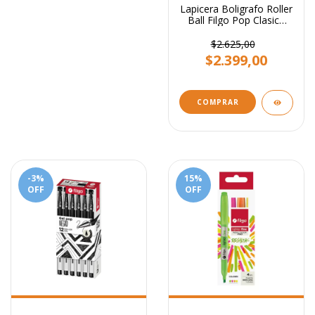
Lapicera Boligrafo Roller
Ball Filgo Pop Clasico
X4u Surtidas
$2.625,00
$2.399,00
-3
%
15
%
OFF
OFF