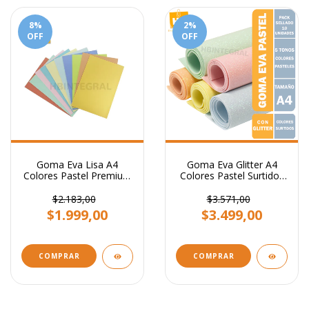
8
%
2
%
OFF
OFF
Goma Eva Lisa A4
Goma Eva Glitter A4
Colores Pastel Premium
Colores Pastel Surtidos
Pack Surtido X10u
5 colores X10 Unidades
$2.183,00
$3.571,00
$1.999,00
$3.499,00