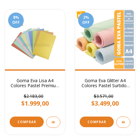
8
%
2
%
OFF
OFF
Goma Eva Lisa A4
Goma Eva Glitter A4
Colores Pastel Premium
Colores Pastel Surtidos
Pack Surtido X10u
5 colores X10 Unidades
$2.183,00
$3.571,00
$1.999,00
$3.499,00