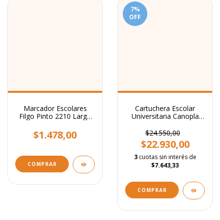
7
%
OFF
Marcador Escolares
Cartuchera Escolar
Filgo Pinto 2210 Largo
Universitaria Canopla
X10 Colores Al Agua
Talbot Case Box
$1.478,00
$24.550,00
$22.930,00
3
cuotas sin interés de
$7.643,33
COMPRAR