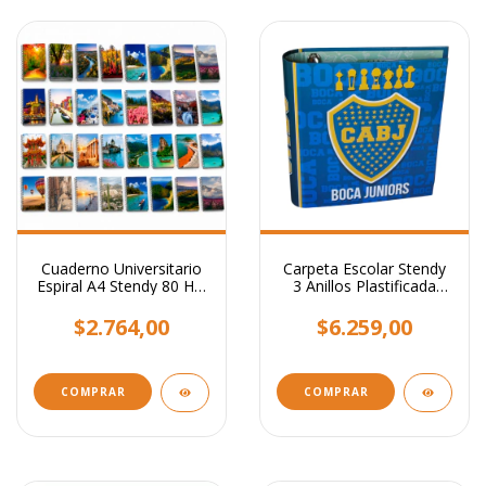
Cuaderno Universitario
Carpeta Escolar Stendy
Espiral A4 Stendy 80 Hjs
3 Anillos Plastificada
- Tapas Paisajes
Con Relieve
Surtidos
$2.764,00
$6.259,00
COMPRAR
COMPRAR