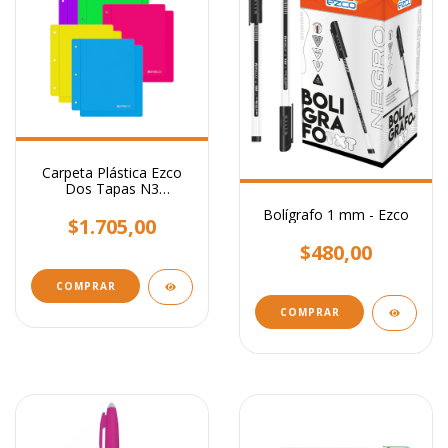
Carpeta Plástica Ezco
Dos Tapas N3
Polipropileno / Bolsa
Bolígrafo 1 mm - Ezco
Individual
$1.705,00
$480,00
COMPRAR
COMPRAR