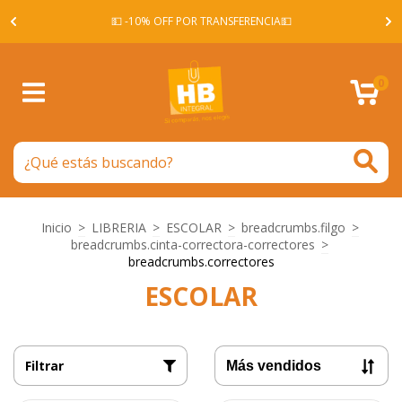
A -
💵 -10% OFF POR TRANSFERENCIA💵
0
Inicio
>
LIBRERIA
>
ESCOLAR
>
breadcrumbs.filgo
>
breadcrumbs.cinta-correctora-correctores
>
breadcrumbs.correctores
ESCOLAR
Filtrar