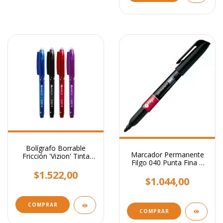
Bolígrafo Borrable
Marcador Permanente
Fricción 'Vizion' Tinta
Filgo 040 Punta Fina 1
Azul 0,7mm Colores
Mm
Surtidos
$1.522,00
$1.044,00
COMPRAR