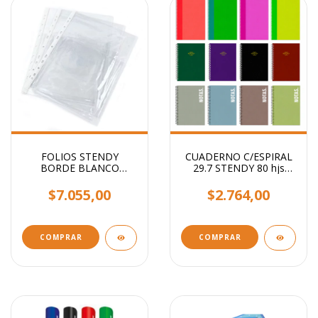
FOLIOS STENDY
CUADERNO C/ESPIRAL
BORDE BLANCO
29.7 STENDY 80 hjs
OFICIO 40 MIC X100
RAYADO / Lisos
UNIDADES
Surtidos
$7.055,00
$2.764,00
COMPRAR
COMPRAR