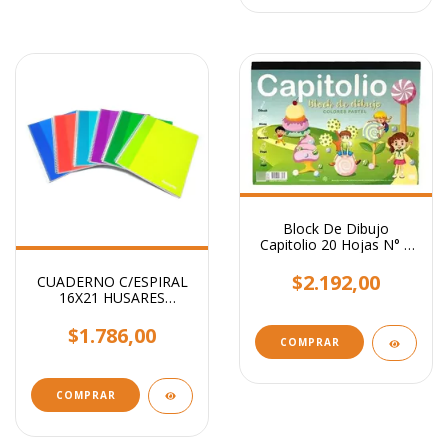
Block De Dibujo
Capitolio 20 Hojas N° 5
Colores Pastel - Husares
$2.192,00
CUADERNO C/ESPIRAL
16X21 HUSARES
TRENDY 80 hjs
CUADRICULADO
$1.786,00
COMPRAR