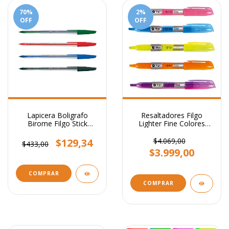
70
%
2
%
OFF
OFF
Lapicera Boligrafo
Resaltadores Filgo
Birome Filgo Stick
Lighter Fine Colores
Medium 1mm
Flúo
$129,34
$4.069,00
$433,00
$3.999,00
COMPRAR
COMPRAR