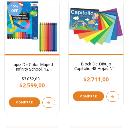
15
%
OFF
Block De Dibujo
Lapiz De Color Maped
Capitolio 48 Hojas N° 5
Infinity School, 12
- Husares
Colores, Para Niños
$2.711,00
$3.052,00
$2.599,00