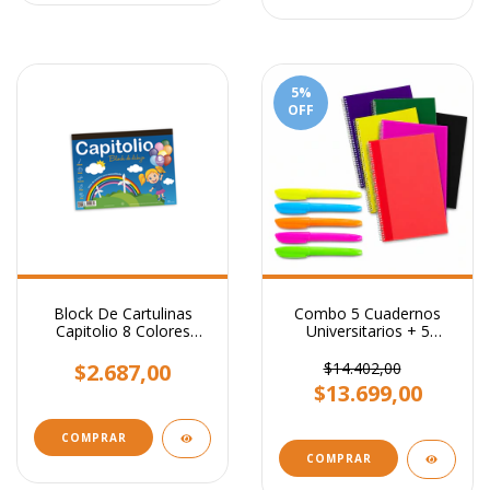
5
%
OFF
Block De Cartulinas
Combo 5 Cuadernos
Capitolio 8 Colores
Universitarios + 5
30x22cm 24 Hojas N5
Resaltadores
$2.687,00
$14.402,00
$13.699,00
COMPRAR