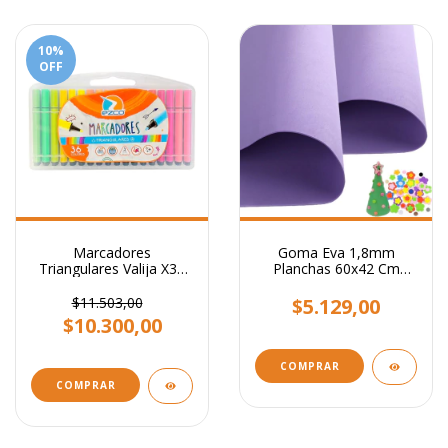
10
%
OFF
Marcadores
Goma Eva 1,8mm
Triangulares Valija X36
Planchas 60x42 Cm
Colores Ezco Hermosos!
Colores Pack X10
$11.503,00
$5.129,00
$10.300,00
COMPRAR